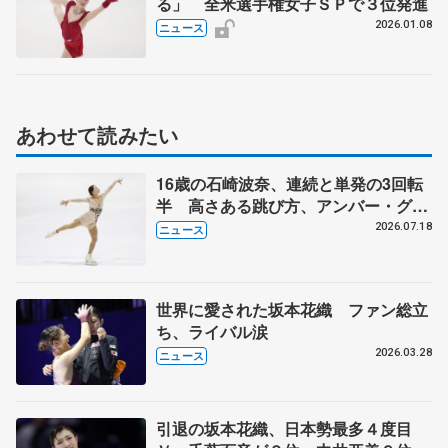
る」 全米選手権女子ＳＰで３位発進
2026.01.08
ニュース
あわせて読みたい
16歳の石崎波奈、連続と単発の3回転
半 高さある跳び方、アンバー・グレ
ン参考に
2026.07.18
ニュース
世界に愛された坂本花織 ファン総立
ち、ライバル涙
2026.03.28
ニュース
引退の坂本花織、日本勢最多４度目