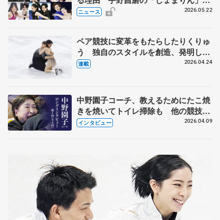
実力者が相次いで参戦 国内の競争激
2026.05.22
ニュース
化
ペア競技に変革をもたらしたりくりゅ
う 独自のスタイルを創造、発明した
【引退発表後②】
2026.04.24
連載
中野園子コーチ、教えるためにたこ焼
きを焼いてトイレ掃除も 他の競技に
も通用するという坂本花織の筋肉
2026.04.09
インタビュー