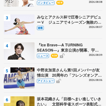
目スケーターの「今」に迫る
2026.08.08
インタビュー
NEW
みなとアクルス杯で圧巻シニアデビュ
ーＶ ジュニアで４シーズン無敗の島
田麻央
2026.08.07
連載
『Ice Brave―A TURNING
SEASON―』東京公演が開幕、宇野
昌磨の『Ice Brave』にかける思いを
2026.08.09
ニュース
NEW
知る記事 5選
中野友加里さんら第1回メンバーが友
情出演 20周年の「フレンズオンアイ
ス」 宮本賢二さん、有川梨絵さん、
2026.08.06
アイスショー
田村岳斗さんも
坂本花織さん「目標へまい進していき
たい」 文部科学省スポーツ表彰式で