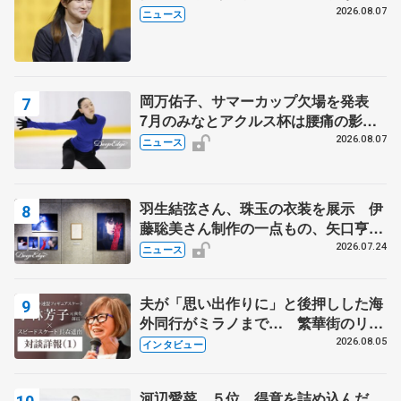
代表謝辞
2026.08.07
ニュース
岡万佑子、サマーカップ欠場を発表
7月のみなとアクルス杯は腰痛の影響
で
2026.08.07
ニュース
羽生結弦さん、珠玉の衣装を展示 伊
藤聡美さん制作の一点もの、矢口亨さ
んが撮影
2026.07.24
ニュース
夫が「思い出作りに」と後押しした海
外同行がミラノまで… 繁華街のリン
クでは不良のお兄さんも味方に 小林
2026.08.05
インタビュー
芳子さんが振り返るスケート人生
河辺愛菜、５位 得意を詰め込んだ