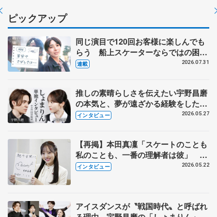
ピックアップ
同じ演目で120回お客様に楽しんでも
らう 船上スケーターならではの困難
とは 影響あったPIW前キャプテン松
2026.07.31
連載
永さんの存在
推しの素晴らしさを伝えたい宇野昌磨
の本気と、夢が遠ざかる経験をした本
田真凜の覚悟
2026.05.27
インタビュー
【再掲】本田真凜「スケートのことも
私のことも、一番の理解者は彼」 引
退時の単独インタビューで語った競技
2026.05.22
インタビュー
人生や家族、恋人、これからの夢…
アイスダンスが〝戦国時代〟と呼ばれ
る理由 宇野昌磨の「しょまりん」ら