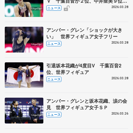
Ｖ 千葉百音が２位、中井亜美９位
世界フィギュア
2026.03.28
ニュース
アンバー・グレン「ショックが大き
い」 世界フィギュア女子フリー
2026.03.28
ニュース
引退坂本花織が4度目V 千葉百音2
位、世界フィギュア
2026.03.28
ニュース
アンバー・グレンと坂本花織、涙の会
見 世界フィギュア女子ＳＰ
2026.03.26
ニュース