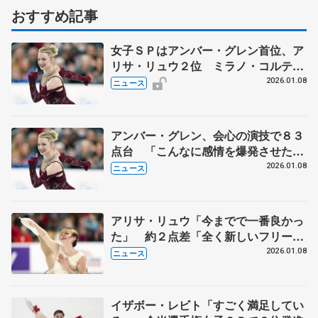
おすすめ記事
女子ＳＰはアンバー・グレン首位、ア
リサ・リュウ２位 ミラノ・コルティ
ナ五輪代表選考会の全米選手権
2026.01.08
ニュース
アンバー・グレン、会心の演技で８３
点台 「こんなに感情を爆発させたの
は初めて」
2026.01.08
ニュース
アリサ・リュウ「今までで一番良かっ
た」 約２点差「全く新しいフリーに
なる。楽しみ」
2026.01.08
ニュース
イザボー・レビト「すごく満足してい