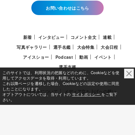
お問い合わせはこちら
新着
インタビュー
コメント全文
連載
写真ギャラリー
選手名鑑
大会特集
大会日程
アイスショー
Podcast
動画
イベント
選手支援
このサイトでは、利用状況の把握などのために、Cookieなどを使
用してアクセスデータを取得・利用しています。
これ以降ページを遷移した場合、Cookieなどの設定や使用に同意
したことになります。
このサイトについて
メディア立ち上げへの想い
オプトアウトについては、当サイトの
サイトポリシー
をご覧下
さい。
サイトポリシー
利用規約
利用者情報の外部送信について
特定商取引法に基づく表示について
Deep Edge
一般社団法人共同通信社