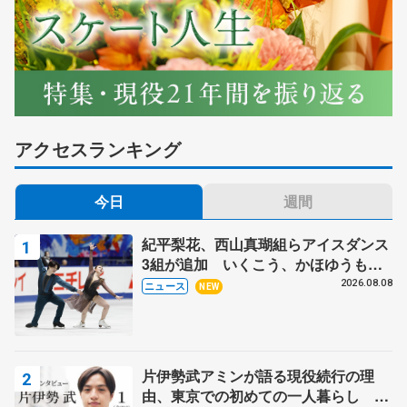
アクセスランキング
今日
週間
紀平梨花、西山真瑚組らアイスダンス
3組が追加 いくこう、かほゆうも、
木下グループ杯
2026.08.08
ニュース
NEW
片伊勢武アミンが語る現役続行の理
由、東京での初めての一人暮らし 注