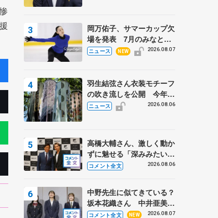
惨
援
岡万佑子、サマーカップ欠
場を発表 7月のみなとア
クルス杯は腰痛の影響で
2026.08.07
ニュース
NEW
羽生結弦さん衣装モチーフ
の吹き流しを公開 今年は
「春よ、来い」、仙台の瑞
2026.08.06
ニュース
鳳殿
高橋大輔さん、激しく動か
ずに魅せる「深みみたいな
ものは出てきている？」
2026.08.06
コメント全文
〝兄さん〟と慕うレジェン
ド野村忠宏さんと和気あい
中野先生に似てきている？
あい
坂本花織さん 中井亜美は
クリケットのサマーキャン
2026.08.07
コメント全文
NEW