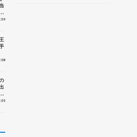
ルーノ・マルコット、中野
当
園子らコーチも
ラ
.09
王
手
.08
の
出
団
.05