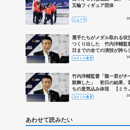
五輪フィギュア団体
20
ニュース
選手たちがメダル取れる状
つくり出した 竹内洋輔監
日までの全ての演技が誇ら
い」 【ミラノ五輪団体表
20
コメント全文
後】
竹内洋輔監督「龍一君がチ
鼓舞した」 初日の結果、
ちの意気込み体現 【ミラ
団体】
20
コメント全文
あわせて読みたい