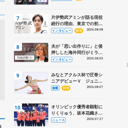
プに 島田麻央はたくさん
試合に出て国際大会へ【文
部科学省スポーツ表彰
片伊勢武アミンが語る現役
式】
続行の理由、東京での初め
ての一人暮らし 注目スケ
2026.08.08
インタビュー
NEW
ーターの「今」に迫る
夫が「思い出作りに」と後
押しした海外同行がミラノ
まで… 繁華街のリンクで
2026.08.05
インタビュー
は不良のお兄さんも味方
に 小林芳子さんが振り返
みなとアクルス杯で圧巻シ
るスケート人生
ニアデビューＶ ジュニア
で４シーズン無敗の島田麻
2026.08.07
連載
NEW
央
オリンピック優秀者顕彰に
りくりゅう、坂本花織さ
ん、団体メンバーら 8月
2026.07.27
ニュース
7日に文科省が表彰式、ブ
狙