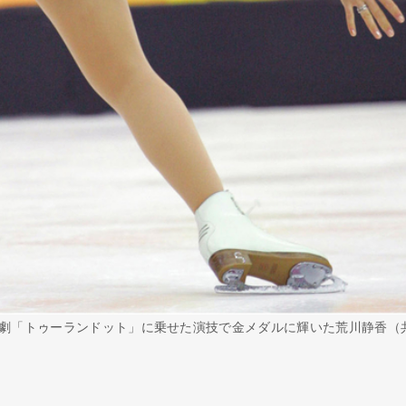
劇「トゥーランドット」に乗せた演技で金メダルに輝いた荒川静香（