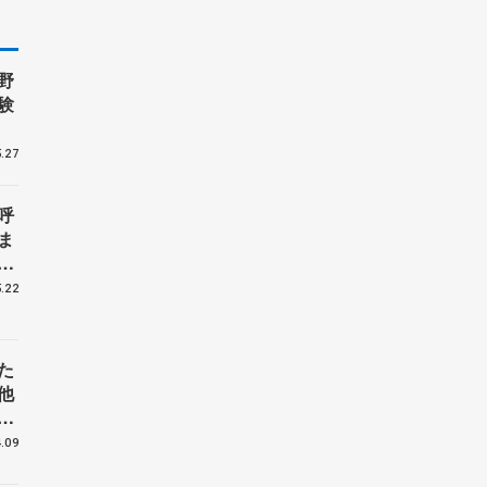
野
験
.27
呼
ま
戦
.22
た
他
花
.09