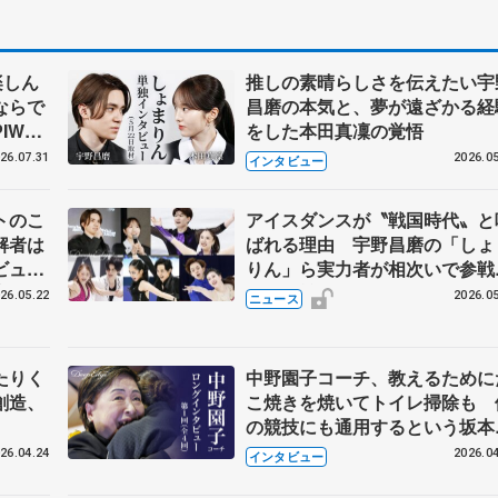
楽しん
推しの素晴らしさを伝えたい宇
ならで
昌磨の本気と、夢が遠ざかる経
IW前
をした本田真凜の覚悟
26.07.31
2026.05
インタビュー
トのこ
アイスダンスが〝戦国時代〟と
解者は
ばれる理由 宇野昌磨の「しょ
ビュー
りん」ら実力者が相次いで参
恋人、
国内の競争激化
26.05.22
2026.05
ニュース
たりく
中野園子コーチ、教えるために
創造、
こ焼きを焼いてトイレ掃除も 
の競技にも通用するという坂本
織の筋肉
26.04.24
2026.04
インタビュー