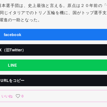
本選手団は、史上最強と言える。原点は２０年前の「
同じイタリアでのトリノ五輪を機に、国がトップ選手支
躍進の一助となった。
facebook
X（旧Twitter）
LINE
URLをコピー
いいね
0