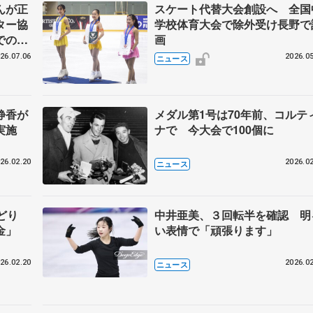
んが正
スケート代替大会創設へ 全国
ター協
学校体育大会で除外受け長野で
でのコ
画
26.07.06
2026.05
ニュース
静香が
メダル第1号は70年前、コルテ
実施
ナで 今大会で100個に
26.02.20
2026.02
ニュース
みどり
中井亜美、３回転半を確認 明
金」
い表情で「頑張ります」
26.02.20
2026.02
ニュース