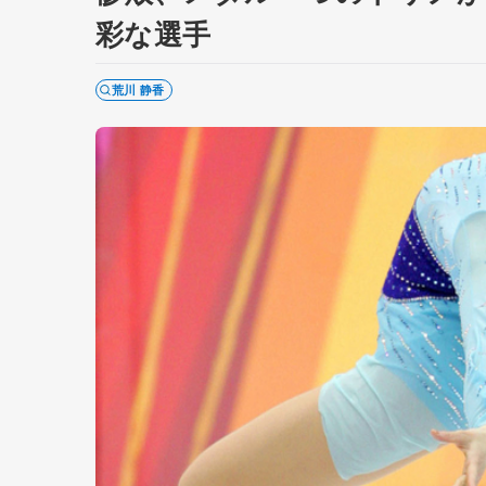
彩な選手
荒川 静香