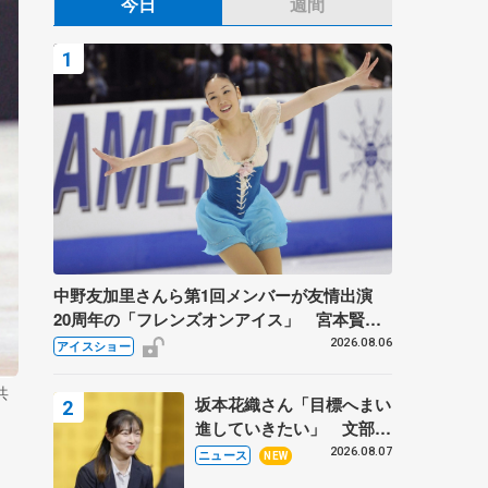
今日
週間
中野友加里さんら第1回メンバーが友情出演
20周年の「フレンズオンアイス」 宮本賢二
さん、有川梨絵さん、田村岳斗さんも
2026.08.06
アイスショー
共
坂本花織さん「目標へまい
進していきたい」 文部科
学省スポーツ表彰式で代表
2026.08.07
ニュース
NEW
謝辞