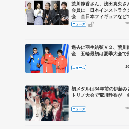
荒川静香さん、浅田真央さ
会員に 日本インストラク
会 全日本フィギュアなど
ーチ資格へ新たな一歩
20
ニュース
過去に羽生結弦Ｖ２、荒川
金 五輪最初は夏季大会で
20
ニュース
初メダルは34年前の伊藤
トリノ大会で荒川静香が「
20
ニュース