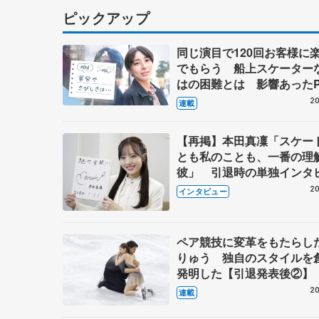
ピックアップ
同じ演目で120回お客様に
でもらう 船上スケーター
はの困難とは 影響あったP
キャプテン松永さんの存在
20
連載
【再掲】本田真凜「スケー
とも私のことも、一番の理
彼」 引退時の単独インタ
で語った競技人生や家族、
20
インタビュー
これからの夢…
ペア競技に変革をもたらし
りゅう 独自のスタイルを
発明した【引退発表後②】
20
連載