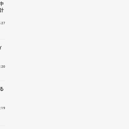
中
計
.27
ィ
.20
る
.19