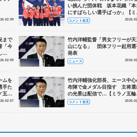
い挑んだ団体戦 坂本花織「本
にすばらしい選手ばっか」【ミ
ノ五輪団体戦表彰式後】
26.02.09
2026.02
コメント全文
況まで
竹内洋輔監督「男女フリーが天
督「今
山になる」 団体フリー起用選
し
発表
彰式
26.02.09
2026.02
ニュース
ームを
竹内洋輔強化部長、エース中心
選手た
布陣で金メダル目指す 主将選
ノ五輪
の光景は配信で…【ミラノ五輪
体メンバー発表後】
26.02.07
2026.02
コメント全文