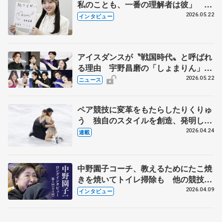
私のことも、一番の理解者は彼」 引
退時の単独インタビューで語った競技
2026.05.22
インタビュー
人生や家族、恋人、これからの夢…
アイスダンスが〝戦国時代〟と呼ばれ
る理由 宇野昌磨の「しょまりん」ら
実力者が相次いで参戦 国内の競争激
2026.05.22
ニュース
化
ペア競技に変革をもたらしたりくりゅ
う 独自のスタイルを創造、発明した
【引退発表後②】
2026.04.24
連載
中野園子コーチ、教えるためにたこ焼
きを焼いてトイレ掃除も 他の競技に
も通用するという坂本花織の筋肉
2026.04.09
インタビュー