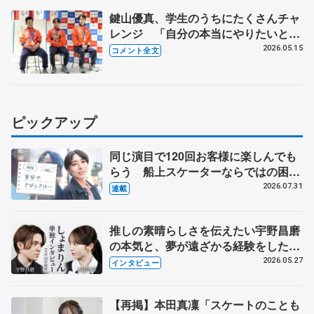
鍵山優真、学生のうちにたくさんチャ
レンジ 「自分の本当にやりたいとい
うものを見つけたい」【中京大メダリ
2026.05.15
コメント全文
スト報告会】
ピックアップ
同じ演目で120回お客様に楽しんでも
らう 船上スケーターならではの困難
とは 影響あったPIW前キャプテン松
2026.07.31
連載
永さんの存在
推しの素晴らしさを伝えたい宇野昌磨
の本気と、夢が遠ざかる経験をした本
田真凜の覚悟
2026.05.27
インタビュー
【再掲】本田真凜「スケートのことも