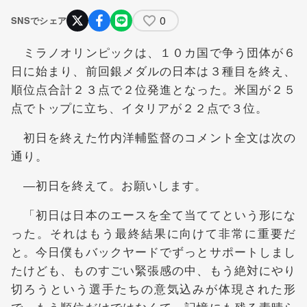
0
SNSでシェア
ミラノオリンピックは、１０カ国で争う団体が６
日に始まり、前回銀メダルの日本は３種目を終え、
順位点合計２３点で２位発進となった。米国が２５
点でトップに立ち、イタリアが２２点で３位。
初日を終えた竹内洋輔監督のコメント全文は次の
通り。
―初日を終えて。お願いします。
「初日は日本のエースを全て当ててという形にな
った。それはもう最終結果に向けて非常に重要だ
と。今日僕もバックヤードでずっとサポートしまし
たけども、ものすごい緊張感の中、もう絶対にやり
切ろうという選手たちの意気込みが体現された形
で。もう順位だけではなくて、記憶にも残る素晴ら