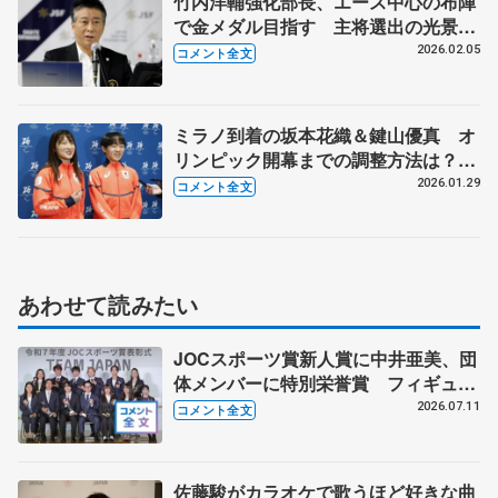
竹内洋輔強化部長、エース中心の布陣
で金メダル目指す 主将選出の光景は
配信で…【ミラノ五輪団体メンバー発
2026.02.05
コメント全文
表後】
ミラノ到着の坂本花織＆鍵山優真 オ
リンピック開幕までの調整方法は？
空港で語った大舞台への意気込み
2026.01.29
コメント全文
あわせて読みたい
JOCスポーツ賞新人賞に中井亜美、団
体メンバーに特別栄誉賞 フィギュア
スケートに別のスポーツを組み合わせ
2026.07.11
コメント全文
るなら？ 【JOCスポーツ賞表彰
式】
佐藤駿がカラオケで歌うほど好きな曲