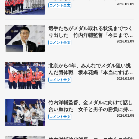
ン会見全文】
2026.02.09
コメント全文
選手たちがメダル取れる状況までつく
り出した 竹内洋輔監督「今日までの
全ての演技が誇らしい」 【ミラノ五
2026.02.09
コメント全文
輪団体表彰式後】
北京から4年、みんなでメダル狙い挑
んだ団体戦 坂本花織「本当にすばら
しい選手ばっか」【ミラノ五輪団体戦
2026.02.09
コメント全文
表彰式後】
竹内洋輔監督、金メダルに向けて話し
合い重ねた 女子と男子の勝負に持ち
込む【団体フリー起用メンバー発表
2026.02.08
コメント全文
時】