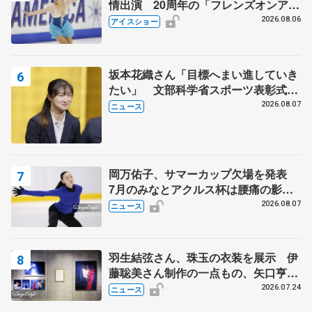
情出演 20周年の「フレンズオンアイ
ス」 宮本賢二さん、有川梨絵さん、
2026.08.06
アイスショー
田村岳斗さんも
坂本花織さん「目標へまい進していき
たい」 文部科学省スポーツ表彰式で
代表謝辞
2026.08.07
ニュース
岡万佑子、サマーカップ欠場を発表
7月のみなとアクルス杯は腰痛の影響
で
2026.08.07
ニュース
羽生結弦さん、珠玉の衣装を展示 伊
藤聡美さん制作の一点もの、矢口亨さ
んが撮影
2026.07.24
ニュース