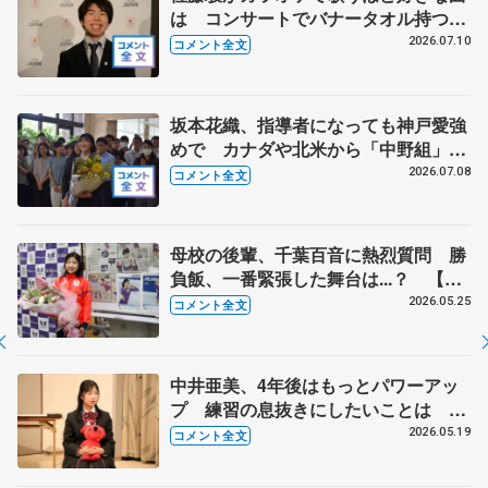
は コンサートでバナータオル持つ観
客に感謝 【オリンピックコンサー
2026.07.10
コメント全文
ト】
坂本花織、指導者になっても神戸愛強
めで カナダや北米から「中野組」の
練習に参加 【兵庫県「誉賞」贈呈】
2026.07.08
コメント全文
母校の後輩、千葉百音に熱烈質問 勝
負飯、一番緊張した舞台は...？ 【東
北高校訪問】
2026.05.25
コメント全文
中井亜美、4年後はもっとパワーアッ
プ 練習の息抜きにしたいことは
【千葉県知事賞】
2026.05.19
コメント全文