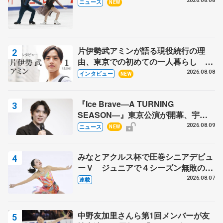
木下グループ杯
2026.08.08
ニュース
NEW
片伊勢武アミンが語る現役続行の理
由、東京での初めての一人暮らし 注
目スケーターの「今」に迫る
2026.08.08
インタビュー
NEW
『Ice Brave―A TURNING
SEASON―』東京公演が開幕、宇野
昌磨の『Ice Brave』にかける思いを
2026.08.09
ニュース
NEW
知る記事 5選
みなとアクルス杯で圧巻シニアデビュ
ーＶ ジュニアで４シーズン無敗の島
田麻央
2026.08.07
連載
中野友加里さんら第1回メンバーが友