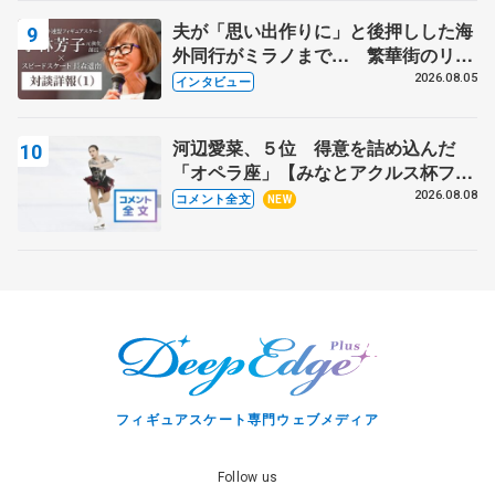
夫が「思い出作りに」と後押しした海
外同行がミラノまで… 繁華街のリン
クでは不良のお兄さんも味方に 小林
2026.08.05
インタビュー
芳子さんが振り返るスケート人生
河辺愛菜、５位 得意を詰め込んだ
「オペラ座」【みなとアクルス杯フリ
ー】
2026.08.08
コメント全文
NEW
フィギュアスケート専門ウェブメディア
Follow us