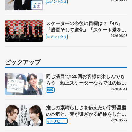
プル数増加はうれしい【木下グループ/
2026.06.18
コメント全文
アカデミー練習公開】
スケーターの今後の目標は？『4A』
『成長そして進化』『スケート愛を深
める』 真剣勝負のゲームコーナーも
2026.06.08
コメント全文
【コラントッテ・トークイベント④】
ピックアップ
同じ演目で120回お客様に楽しんでも
らう 船上スケーターならではの困難
とは 影響あったPIW前キャプテン松
2026.07.31
連載
永さんの存在
推しの素晴らしさを伝えたい宇野昌磨
の本気と、夢が遠ざかる経験をした本
田真凜の覚悟
2026.05.27
インタビュー