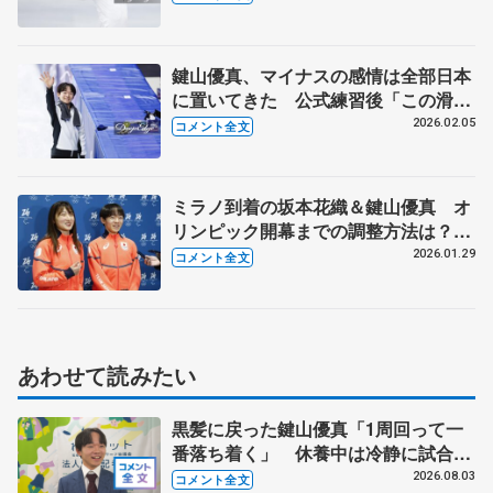
後】
鍵山優真、マイナスの感情は全部日本
に置いてきた 公式練習後「この滑り
が鍵山優真なんだぞっていうのを…」
2026.02.05
コメント全文
【5日競技会場公式練習後】
ミラノ到着の坂本花織＆鍵山優真 オ
リンピック開幕までの調整方法は？
空港で語った大舞台への意気込み
2026.01.29
コメント全文
あわせて読みたい
黒髪に戻った鍵山優真「1周回って一
番落ち着く」 休養中は冷静に試合を
観戦する機会にも
2026.08.03
コメント全文