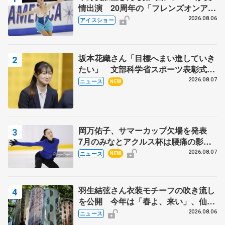
情出演 20周年の「フレンズオンアイ
ス」 宮本賢二さん、有川梨絵さん、
2026.08.06
アイスショー
田村岳斗さんも
坂本花織さん「目標へまい進していき
たい」 文部科学省スポーツ表彰式で
代表謝辞
2026.08.07
ニュース
NEW
岡万佑子、サマーカップ欠場を発表
7月のみなとアクルス杯は腰痛の影響
で
2026.08.07
ニュース
NEW
羽生結弦さん衣装モチーフの吹き流し
を公開 今年は「春よ、来い」、仙台
の瑞鳳殿
2026.08.06
ニュース