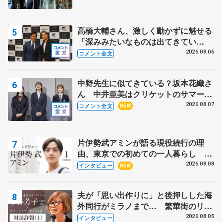
高橋大輔さん、激しく動かずに魅せる
「深みみたいなものは出てきてい
る？」 〝兄さん〟と慕うレジェンド
2026.08.06
コメント全文
野村忠宏さんと和気あいあい
中野先生に似てきている？坂本花織さ
ん 中井亜美はクリケットのサマーキ
ャンプに 島田麻央はたくさん試合に
2026.08.07
コメント全文
NEW
出て国際大会へ【文部科学省スポーツ
表彰式】
片伊勢武アミンが語る現役続行の理
由、東京での初めての一人暮らし 注
目スケーターの「今」に迫る
2026.08.08
インタビュー
NEW
夫が「思い出作りに」と後押しした海
外同行がミラノまで… 繁華街のリン
クでは不良のお兄さんも味方に 小林
2026.08.05
インタビュー