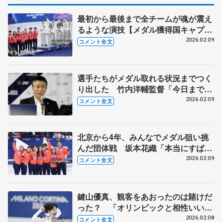
最初から最後まで全チームが魂が震え
るような演技【メダル獲得国キャプテ
ン会見全文】
2026.02.09
コメント全文
選手たちがメダル取れる状況までつく
り出した 竹内洋輔監督「今日までの
全ての演技が誇らしい」 【ミラノ五
2026.02.09
コメント全文
輪団体表彰式後】
北京から4年、みんなでメダル狙い挑
んだ団体戦 坂本花織「本当にすばら
しい選手ばっか」【ミラノ五輪団体戦
2026.02.09
コメント全文
表彰式後】
鍵山優真、観客をあおったのは賭けだ
った？ 「オリンピックと相性いいの
かな」【ミラノ五輪団体男子SP
2026.02.08
コメント全文