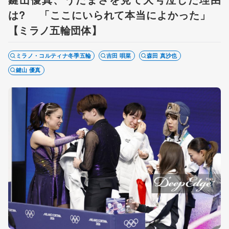
は? 「ここにいられて本当によかった」
【ミラノ五輪団体】
ミラノ・コルティナ冬季五輪
吉田 唄菜
森田 真沙也
鍵山 優真