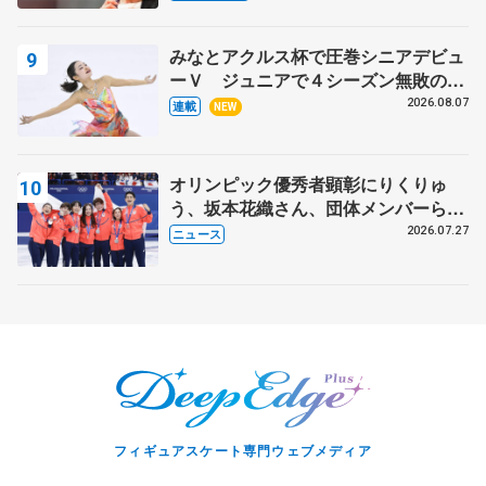
芳子さんが振り返るスケート人生
みなとアクルス杯で圧巻シニアデビュ
ーＶ ジュニアで４シーズン無敗の島
田麻央
2026.08.07
連載
NEW
オリンピック優秀者顕彰にりくりゅ
う、坂本花織さん、団体メンバーら
8月7日に文科省が表彰式、ブルーノ・
2026.07.27
ニュース
マルコット、中野園子らコーチも
フィギュアスケート専門ウェブメディア