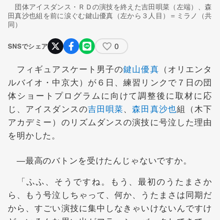
団体アイスダンス・ＲＤの演技を終えた吉田唄菜（左端）、森
田真沙也組を前に涙ぐむ鍵山優真（左から３人目）＝ミラノ（共
同）
0
SNSでシェア
フィギュアスケート男子の
鍵山優真
（オリエンタ
ルバイオ・中京大）が６日、練習リンクで７日の団
体ショートプログラムに向けて調整後に取材に応
じ、アイスダンスの
吉田唄菜
、
森田真沙也
組（木下
アカデミー）のリズムダンスの演技に号泣した理由
を明かした。
―最高のバトンを受けたんじゃないですか。
「ふふ、そうですね。もう、最初のうたまさか
ら、もう号泣しちゃって、何か、うたまさは同期だ
から、すごい演技に集中しなきゃいけないんですけ