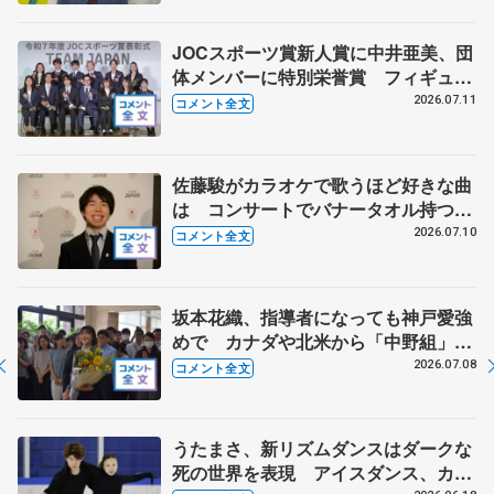
JOCスポーツ賞新人賞に中井亜美、団
体メンバーに特別栄誉賞 フィギュア
スケートに別のスポーツを組み合わせ
2026.07.11
コメント全文
るなら？ 【JOCスポーツ賞表彰
式】
佐藤駿がカラオケで歌うほど好きな曲
は コンサートでバナータオル持つ観
客に感謝 【オリンピックコンサー
2026.07.10
コメント全文
ト】
坂本花織、指導者になっても神戸愛強
めで カナダや北米から「中野組」の
練習に参加 【兵庫県「誉賞」贈呈】
2026.07.08
コメント全文
うたまさ、新リズムダンスはダークな
死の世界を表現 アイスダンス、カッ