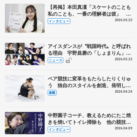
【再掲】本田真凜「スケートのことも
私のことも、一番の理解者は彼」 引
退時の単独インタビューで語った競技
2026.05.22
インタビュー
人生や家族、恋人、これからの夢…
アイスダンスが〝戦国時代〟と呼ばれ
る理由 宇野昌磨の「しょまりん」ら
実力者が相次いで参戦 国内の競争激
2026.05.22
ニュース
化
ペア競技に変革をもたらしたりくりゅ
う 独自のスタイルを創造、発明した
【引退発表後②】
2026.04.24
連載
中野園子コーチ、教えるためにたこ焼
きを焼いてトイレ掃除も 他の競技に
も通用するという坂本花織の筋肉
2026.04.09
インタビュー