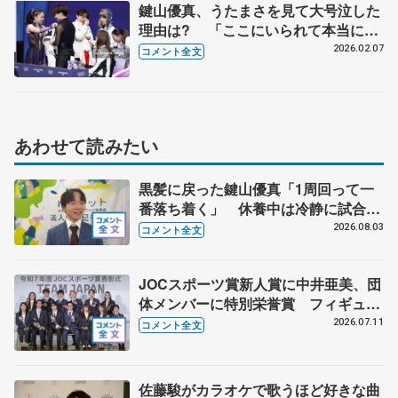
鍵山優真、うたまさを見て大号泣した
理由は? 「ここにいられて本当によ
かった」 【ミラノ五輪団体】
2026.02.07
コメント全文
あわせて読みたい
黒髪に戻った鍵山優真「1周回って一
番落ち着く」 休養中は冷静に試合を
観戦する機会にも
2026.08.03
コメント全文
JOCスポーツ賞新人賞に中井亜美、団
体メンバーに特別栄誉賞 フィギュア
スケートに別のスポーツを組み合わせ
2026.07.11
コメント全文
るなら？ 【JOCスポーツ賞表彰
式】
佐藤駿がカラオケで歌うほど好きな曲