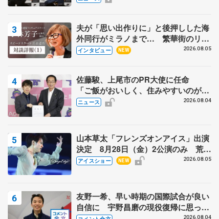
宏さんと対談
夫が「思い出作りに」と後押しした海
外同行がミラノまで… 繁華街のリン
クでは不良のお兄さんも味方に 小林
2026.08.05
インタビュー
NEW
芳子さんが振り返るスケート人生
佐藤駿、上尾市のPR大使に任命
「ご飯がおいしく、住みやすいのが魅
力」
2026.08.04
ニュース
山本草太「フレンズオンアイス」出演
決定 8月28日（金）2公演のみ 荒川
静香さんプロデュース、20周年のアイ
2026.08.05
アイスショー
NEW
スショー
友野一希、早い時期の国際試合が良い
自信に 宇野昌磨の現役復帰に思って
いること 【アジアンオープントロフ
2026.08.04
コメント全文