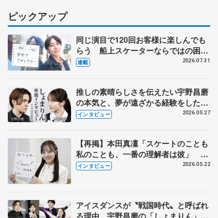
ピックアップ
同じ演目で120回お客様に楽しんでも
らう 船上スケーターならではの困難
とは 影響あったPIW前キャプテン松
2026.07.31
連載
永さんの存在
推しの素晴らしさを伝えたい宇野昌磨
の本気と、夢が遠ざかる経験をした本
田真凜の覚悟
2026.05.27
インタビュー
【再掲】本田真凜「スケートのことも
私のことも、一番の理解者は彼」 引
退時の単独インタビューで語った競技
2026.05.22
インタビュー
人生や家族、恋人、これからの夢…
アイスダンスが〝戦国時代〟と呼ばれ
る理由 宇野昌磨の「しょまりん」ら