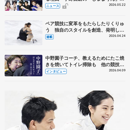
実力者が相次いで参戦 国内の競争激
2026.05.22
ニュース
化
ペア競技に変革をもたらしたりくりゅ
う 独自のスタイルを創造、発明した
【引退発表後②】
2026.04.24
連載
中野園子コーチ、教えるためにたこ焼
きを焼いてトイレ掃除も 他の競技に
も通用するという坂本花織の筋肉
2026.04.09
インタビュー