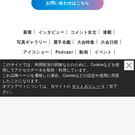
お問い合わせはこちら
新着
インタビュー
コメント全文
連載
写真ギャラリー
選手名鑑
大会特集
大会日程
アイスショー
Podcast
動画
イベント
選手支援
このサイトでは、利用状況の把握などのために、Cookieなどを使
用してアクセスデータを取得・利用しています。
これ以降ページを遷移した場合、Cookieなどの設定や使用に同意
したことになります。
このサイトについて
メディア立ち上げへの想い
オプトアウトについては、当サイトの
サイトポリシー
をご覧下
さい。
サイトポリシー
利用規約
利用者情報の外部送信について
特定商取引法に基づく表示について
Deep Edge
一般社団法人共同通信社