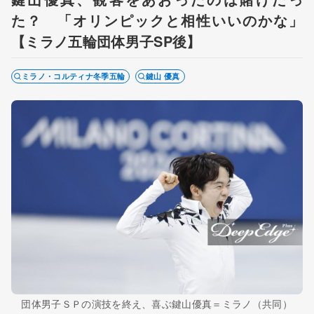
た？ 「オリンピックと相性いいのかな」
【ミラノ五輪団体男子SP後】
ミラノ・コルティナ冬季五輪
鍵山 優真
団体男子ＳＰの演技を終え、喜ぶ鍵山優真＝ミラノ（共同）