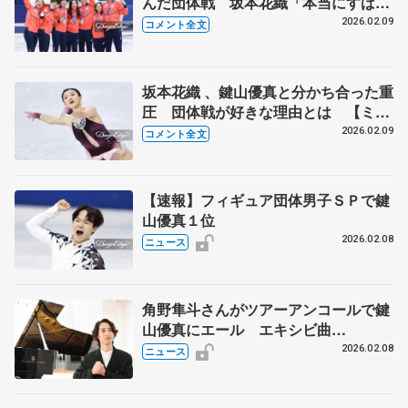
んだ団体戦 坂本花織「本当にすばら
しい選手ばっか」【ミラノ五輪団体戦
2026.02.09
コメント全文
表彰式後】
坂本花織 、鍵山優真と分かち合った重
圧 団体戦が好きな理由とは 【ミラ
ノ五輪団体女子フリー後】
2026.02.09
コメント全文
【速報】フィギュア団体男子ＳＰで鍵
山優真１位
2026.02.08
ニュース
角野隼斗さんがツアーアンコールで鍵
山優真にエール エキシビ曲
「frostline」を演奏、団体SP出場で
2026.02.08
ニュース