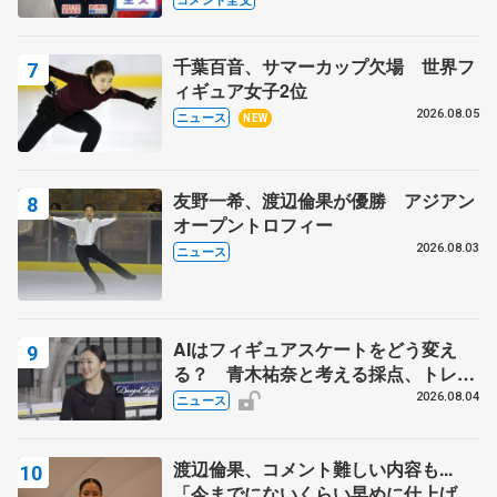
ィーフリー後】
千葉百音、サマーカップ欠場 世界フ
ィギュア女子2位
2026.08.05
ニュース
NEW
友野一希、渡辺倫果が優勝 アジアン
オープントロフィー
2026.08.03
ニュース
AIはフィギュアスケートをどう変え
る？ 青木祐奈と考える採点、トレー
ニングの未来
2026.08.04
ニュース
渡辺倫果、コメント難しい内容も...
「今までにないくらい早めに仕上げら