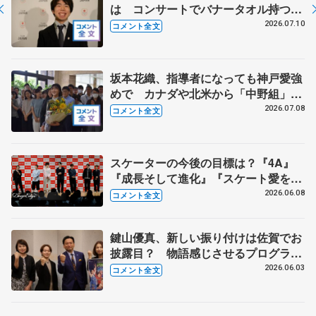
は コンサートでバナータオル持つ観
客に感謝 【オリンピックコンサー
2026.07.10
コメント全文
ト】
坂本花織、指導者になっても神戸愛強
めで カナダや北米から「中野組」の
練習に参加 【兵庫県「誉賞」贈呈】
2026.07.08
コメント全文
スケーターの今後の目標は？『4A』
『成長そして進化』『スケート愛を深
める』 真剣勝負のゲームコーナーも
2026.06.08
コメント全文
【コラントッテ・トークイベント④】
鍵山優真、新しい振り付けは佐賀でお
披露目？ 物語感じさせるプログラム
に 【佐賀県庁訪問】
2026.06.03
コメント全文