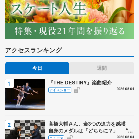
アクセスランキング
今日
週間
『THE DESTINY』楽曲紹介
2026.08.04
アイスショー
高橋大輔さん、金3つの迫力を感嘆
自身のメダルは「どちらに？」 〝リ
ス兄弟〟オリンピック3連覇の野村忠
2026.08.04
ニュース