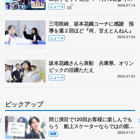
込受付開始
2026.07.14
ニュース
三宅咲綺、坂本花織コーチに感謝 指
導を週２回ほど『何、甘えとんねん』
2026.07.04
ニュース
坂本花織さんら表彰 兵庫県、オリン
ピックの活躍たたえ
2026.07.02
ニュース
ピックアップ
同じ演目で120回お客様に楽しんでも
らう 船上スケーターならではの困難
とは 影響あったPIW前キャプテン松
2026.07.31
連載
永さんの存在