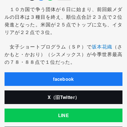
１０カ国で争う団体が６日に始まり、前回銀メダ
ルの日本は３種目を終え、順位点合計２３点で２位
発進となった。米国が２５点でトップに立ち、イタ
リアが２２点で３位。
女子ショートプログラム（ＳＰ）で
坂本花織
（さ
かもと・かおり）（シスメックス）が今季世界最高
の７８・８８点で１位だった。
facebook
X（旧Twitter）
LINE