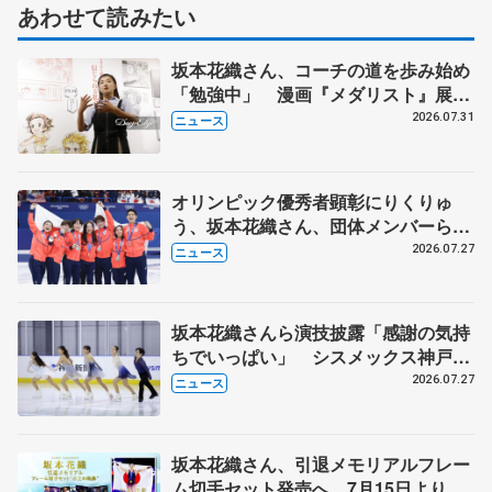
あわせて読みたい
坂本花織さん、コーチの道を歩み始め
「勉強中」 漫画『メダリスト』展覧
会で子どもたちにエール
2026.07.31
ニュース
オリンピック優秀者顕彰にりくりゅ
う、坂本花織さん、団体メンバーら
8月7日に文科省が表彰式、ブルーノ・
2026.07.27
ニュース
マルコット、中野園子らコーチも
坂本花織さんら演技披露「感謝の気持
ちでいっぱい」 シスメックス神戸ア
イスキャンパス開場1周年イベント
2026.07.27
ニュース
坂本花織さん、引退メモリアルフレー
ム切手セット発売へ 7月15日より申