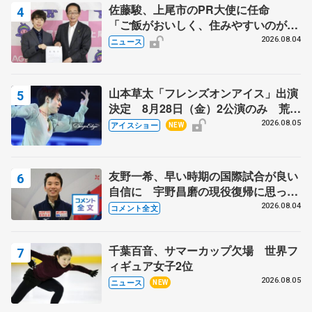
佐藤駿、上尾市のPR大使に任命
「ご飯がおいしく、住みやすいのが魅
力」
2026.08.04
ニュース
山本草太「フレンズオンアイス」出演
決定 8月28日（金）2公演のみ 荒川
静香さんプロデュース、20周年のアイ
2026.08.05
アイスショー
NEW
スショー
友野一希、早い時期の国際試合が良い
自信に 宇野昌磨の現役復帰に思って
いること 【アジアンオープントロフ
2026.08.04
コメント全文
ィーフリー後】
千葉百音、サマーカップ欠場 世界フ
ィギュア女子2位
2026.08.05
ニュース
NEW