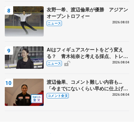
友野一希、渡辺倫果が優勝 アジアン
オープントロフィー
2026.08.03
ニュース
AIはフィギュアスケートをどう変え
る？ 青木祐奈と考える採点、トレー
ニングの未来
2026.08.04
ニュース
渡辺倫果、コメント難しい内容も...
「今までにないくらい早めに仕上げら
れている」 【アジアンオープントロ
2026.08.04
コメント全文
フィー女子フリー】