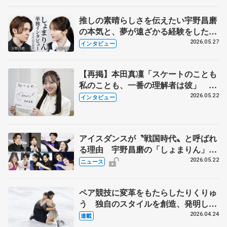
推しの素晴らしさを伝えたい宇野昌磨
の本気と、夢が遠ざかる経験をした本
田真凜の覚悟
2026.05.27
インタビュー
【再掲】本田真凜「スケートのことも
私のことも、一番の理解者は彼」 引
退時の単独インタビューで語った競技
2026.05.22
インタビュー
人生や家族、恋人、これからの夢…
アイスダンスが〝戦国時代〟と呼ばれ
る理由 宇野昌磨の「しょまりん」ら
実力者が相次いで参戦 国内の競争激
2026.05.22
ニュース
化
ペア競技に変革をもたらしたりくりゅ
う 独自のスタイルを創造、発明した
【引退発表後②】
2026.04.24
連載