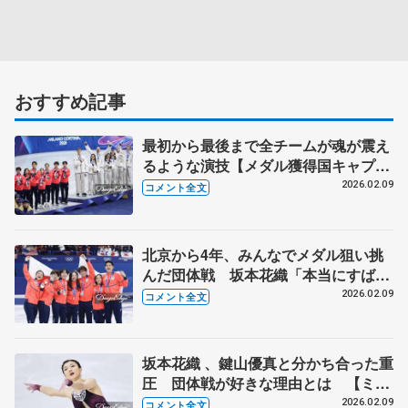
おすすめ記事
最初から最後まで全チームが魂が震え
るような演技【メダル獲得国キャプテ
ン会見全文】
2026.02.09
コメント全文
北京から4年、みんなでメダル狙い挑
んだ団体戦 坂本花織「本当にすばら
しい選手ばっか」【ミラノ五輪団体戦
2026.02.09
コメント全文
表彰式後】
坂本花織 、鍵山優真と分かち合った重
圧 団体戦が好きな理由とは 【ミラ
ノ五輪団体女子フリー後】
2026.02.09
コメント全文