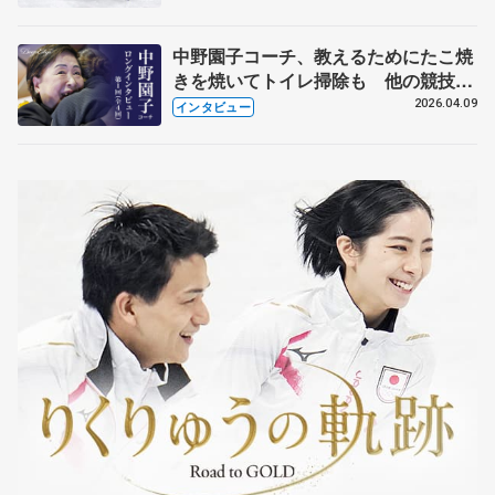
中野園子コーチ、教えるためにたこ焼
きを焼いてトイレ掃除も 他の競技に
も通用するという坂本花織の筋肉
2026.04.09
インタビュー