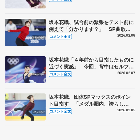
坂本花織、試合前の緊張をテスト前に
例えて「分かります？」 SP曲歌手
からのメッセージには…【7日公式練
2026.02.08
コメント全文
習後】
坂本花織「４年前から目指したものに
近づく実感」 今回、背中はセルフ
で 【ミラノ五輪団体女子SP後】
2026.02.07
コメント全文
坂本花織、団体SPマックスのポイン
ト目指す 「メダル圏内、誇らし
い」 【ミラノ五輪団体メンバー発表
2026.02.05
コメント全文
後】