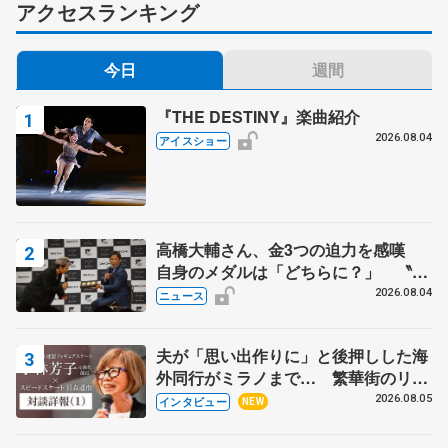
アクセスランキング
今日
週間
『THE DESTINY』楽曲紹介
2026.08.04
アイスショー
高橋大輔さん、金3つの迫力を感嘆
自身のメダルは「どちらに？」 〝リ
ス兄弟〟オリンピック3連覇の野村忠
2026.08.04
ニュース
宏さんと対談
夫が「思い出作りに」と後押しした海
外同行がミラノまで… 繁華街のリン
クでは不良のお兄さんも味方に 小林
2026.08.05
インタビュー
NEW
芳子さんが振り返るスケート人生