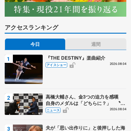
アクセスランキング
今日
週間
『THE DESTINY』楽曲紹介
2026.08.04
アイスショー
高橋大輔さん、金3つの迫力を感嘆
自身のメダルは「どちらに？」 〝リ
ス兄弟〟オリンピック3連覇の野村忠
2026.08.04
ニュース
宏さんと対談
夫が「思い出作りに」と後押しした海