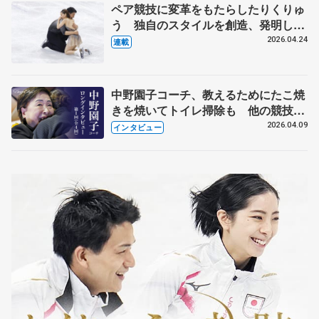
ペア競技に変革をもたらしたりくりゅ
う 独自のスタイルを創造、発明した
【引退発表後②】
2026.04.24
連載
中野園子コーチ、教えるためにたこ焼
きを焼いてトイレ掃除も 他の競技に
も通用するという坂本花織の筋肉
2026.04.09
インタビュー