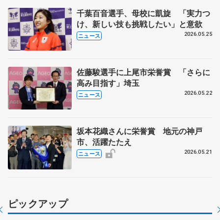
千葉百音選手、母校に凱旋 「実力つ
け、新しい技も挑戦したい」と意欲
2026.05.25
ニュース
佐藤駿選手に上尾市栄誉賞 「さらに
高み目指す」埼玉
2026.05.22
ニュース
坂本花織さんに栄誉賞 地元の神戸
市、活躍たたえ
2026.05.21
ニュース
ピックアップ