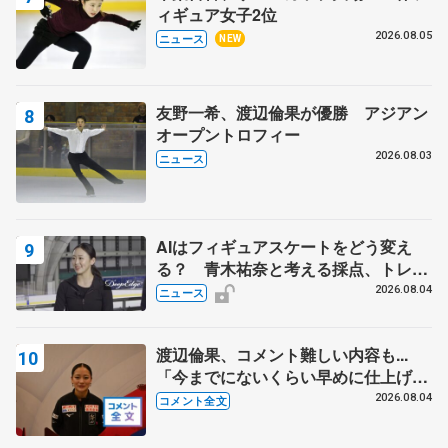
ィギュア女子2位
2026.08.05
ニュース
NEW
友野一希、渡辺倫果が優勝 アジアン
オープントロフィー
2026.08.03
ニュース
AIはフィギュアスケートをどう変え
る？ 青木祐奈と考える採点、トレー
ニングの未来
2026.08.04
ニュース
渡辺倫果、コメント難しい内容も...
「今までにないくらい早めに仕上げら
れている」 【アジアンオープントロ
2026.08.04
コメント全文
フィー女子フリー】