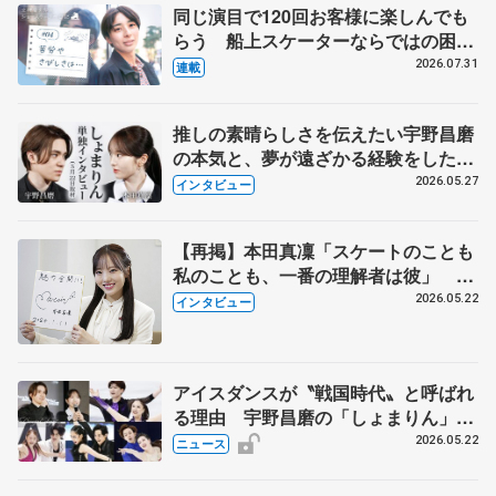
同じ演目で120回お客様に楽しんでも
らう 船上スケーターならではの困難
とは 影響あったPIW前キャプテン松
2026.07.31
連載
永さんの存在
推しの素晴らしさを伝えたい宇野昌磨
の本気と、夢が遠ざかる経験をした本
田真凜の覚悟
2026.05.27
インタビュー
【再掲】本田真凜「スケートのことも
私のことも、一番の理解者は彼」 引
退時の単独インタビューで語った競技
2026.05.22
インタビュー
人生や家族、恋人、これからの夢…
アイスダンスが〝戦国時代〟と呼ばれ
る理由 宇野昌磨の「しょまりん」ら
実力者が相次いで参戦 国内の競争激
2026.05.22
ニュース
化