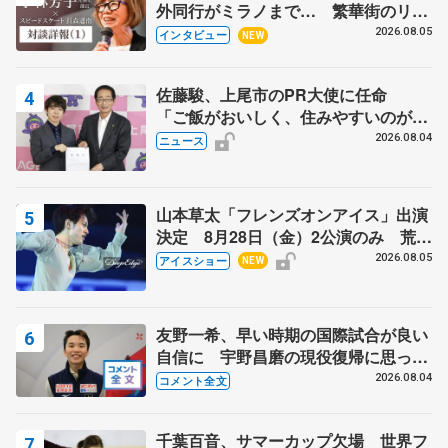
外同行がミラノまで… 繁華街のリン
クでは不良のお兄さんも味方に 小林
2026.08.05
インタビュー
NEW
芳子さんが振り返るスケート人生
佐藤駿、上尾市のPR大使に任命
「ご飯がおいしく、住みやすいのが魅
力」
2026.08.04
ニュース
山本草太「フレンズオンアイス」出演
決定 8月28日（金）2公演のみ 荒川
静香さんプロデュース、20周年のアイ
2026.08.05
アイスショー
NEW
スショー
友野一希、早い時期の国際試合が良い
自信に 宇野昌磨の現役復帰に思って
いること 【アジアンオープントロフ
2026.08.04
コメント全文
ィーフリー後】
千葉百音、サマーカップ欠場 世界フ