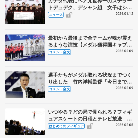
カナダ代表にペア元世界一のステラー
トデュデク、デシャン組 女子はシザ
ス、男子はゴゴレフ ミラノ冬季オリ
2026.01.12
ニュース
ンピックへ決定
最初から最後まで全チームが魂が震え
るような演技【メダル獲得国キャプテ
ン会見全文】
2026.02.09
コメント全文
選手たちがメダル取れる状況までつく
り出した 竹内洋輔監督「今日までの
全ての演技が誇らしい」 【ミラノ五
2026.02.09
コメント全文
輪団体表彰式後】
いつやる？どの局で見られる？フィギ
ュアスケートの日程とテレビ放送 ミ
ラノ・コルティナ冬季オリンピック
2026.02.05
はじめてのフィギュア