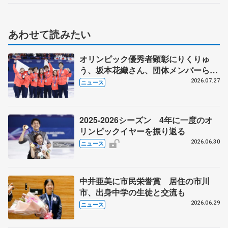
あわせて読みたい
オリンピック優秀者顕彰にりくりゅ
う、坂本花織さん、団体メンバーら
8月7日に文科省が表彰式、ブルーノ・
2026.07.27
ニュース
マルコット、中野園子らコーチも
2025-2026シーズン 4年に一度のオ
リンピックイヤーを振り返る
2026.06.30
ニュース
中井亜美に市民栄誉賞 居住の市川
市、出身中学の生徒と交流も
2026.06.29
ニュース