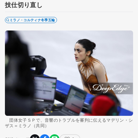
技仕切り直し
ミラノ・コルティナ冬季五輪
団体女子ＳＰで、音響のトラブルを審判に伝えるマデリン・シ
ザス＝ミラノ（共同）