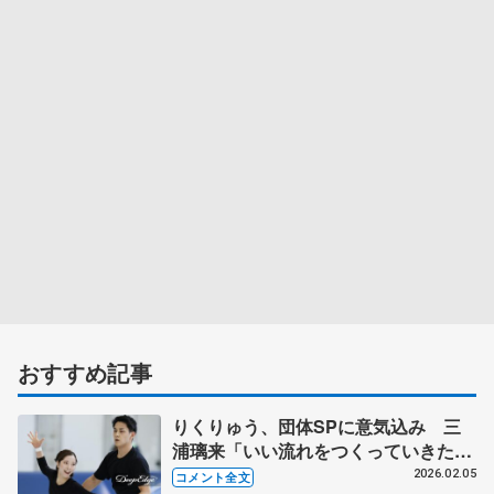
おすすめ記事
りくりゅう、団体SPに意気込み 三
浦璃来「いい流れをつくっていきた
い」 【ミラノ五輪団体メンバー発表
2026.02.05
コメント全文