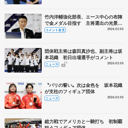
後】
竹内洋輔強化部長、エース中心の布陣
で金メダル目指す 主将選出の光景は
配信で…【ミラノ五輪団体メンバー発
2026.02.05
コメント全文
表後】
団体戦主将は森田真沙也、副主将は坂
本花織 初日出場選手がコメント
2026.02.05
ニュース
〝パリの誓い〟次は金色を 坂本花織
が支柱のフィギュア団体
2026.02.05
ニュース
総力戦でアメリカと一騎打ち 初制覇
狙うフィギュア団体