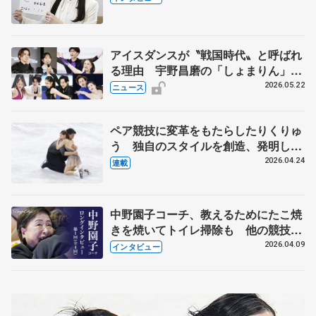
人生や家族、恋人、これからの夢…
アイスダンスが〝戦国時代〟と呼ばれ
る理由 宇野昌磨の「しょまりん」ら
実力者が相次いで参戦 国内の競争激
2026.05.22
ニュース
化
ペア競技に変革をもたらしたりくりゅ
う 独自のスタイルを創造、発明した
【引退発表後②】
2026.04.24
連載
中野園子コーチ、教えるためにたこ焼
きを焼いてトイレ掃除も 他の競技に
も通用するという坂本花織の筋肉
2026.04.09
インタビュー