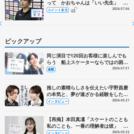
って かおちゃんは「いい先生」
【全日本シニア強化合宿】
2026.07.06
コメント全文
ピックアップ
同じ演目で120回お客様に楽しんでも
らう 船上スケーターならではの困難
とは 影響あったPIW前キャプテン松
2026.07.31
連載
永さんの存在
推しの素晴らしさを伝えたい宇野昌磨
の本気と、夢が遠ざかる経験をした本
田真凜の覚悟
2026.05.27
インタビュー
【再掲】本田真凜「スケートのことも
私のことも、一番の理解者は彼」 引
退時の単独インタビューで語った競技
2026.05.22
インタビュー