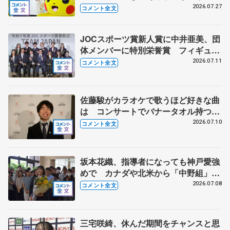
す」 シスメックスのリンク開場１周
2026.07.27
コメント全文
年、三原舞依さん「暑い日続くので滑
りに来て」
JOCスポーツ賞新人賞に中井亜美、団
体メンバーに特別栄誉賞 フィギュア
スケートに別のスポーツを組み合わせ
2026.07.11
コメント全文
るなら？ 【JOCスポーツ賞表彰
式】
佐藤駿がカラオケで歌うほど好きな曲
は コンサートでバナータオル持つ観
客に感謝 【オリンピックコンサー
2026.07.10
コメント全文
ト】
坂本花織、指導者になっても神戸愛強
めで カナダや北米から「中野組」の
練習に参加 【兵庫県「誉賞」贈呈】
2026.07.08
コメント全文
三宅咲綺、休んだ期間をチャンスと思