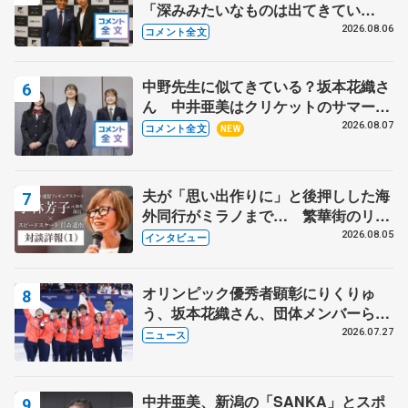
「深みみたいなものは出てきてい
る？」 〝兄さん〟と慕うレジェンド
2026.08.06
コメント全文
野村忠宏さんと和気あいあい
中野先生に似てきている？坂本花織さ
ん 中井亜美はクリケットのサマーキ
ャンプに 島田麻央はたくさん試合に
2026.08.07
コメント全文
NEW
出て国際大会へ【文部科学省スポーツ
表彰式】
夫が「思い出作りに」と後押しした海
外同行がミラノまで… 繁華街のリン
クでは不良のお兄さんも味方に 小林
2026.08.05
インタビュー
芳子さんが振り返るスケート人生
オリンピック優秀者顕彰にりくりゅ
う、坂本花織さん、団体メンバーら
8月7日に文科省が表彰式、ブルーノ・
2026.07.27
ニュース
マルコット、中野園子らコーチも
中井亜美、新潟の「SANKA」とスポ