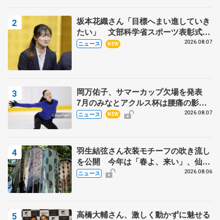
坂本花織さん「目標へまい進していき
たい」 文部科学省スポーツ表彰式で
代表謝辞
2026.08.07
ニュース
NEW
岡万佑子、サマーカップ欠場を発表
7月のみなとアクルス杯は腰痛の影響
で
2026.08.07
ニュース
NEW
羽生結弦さん衣装モチーフの吹き流し
を公開 今年は「春よ、来い」、仙台
の瑞鳳殿
2026.08.06
ニュース
高橋大輔さん、激しく動かずに魅せる