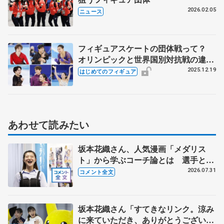
2026.02.05
ニュース
フィギュアスケートの団体戦って？
オリンピックと世界国別対抗戦の違い
を解説
2025.12.19
はじめてのフィギュア
あわせて読みたい
坂本花織さん、人気漫画「メダリス
ト」から学ぶコーチ論とは 選手とし
て先頭でやってきて「後輩に受け継い
2026.07.31
コメント全文
でもらわないと」
坂本花織さん「すてきなリンク。涼み
に来ていただき、ありがとうございま