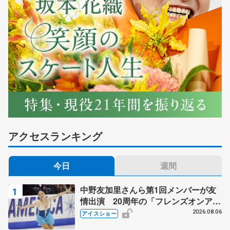
アクセスランキング
今日
週間
中野友加里さんら第1回メンバーが友
情出演 20周年の「フレンズオンアイ
ス」 宮本賢二さん、有川梨絵さん、
2026.08.06
アイスショー
田村岳斗さんも