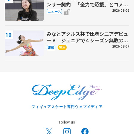
ンサー契約 「全力で応援」とコメン
ト
2026.08.06
ニュース
みなとアクルス杯で圧巻シニアデビュ
ーＶ ジュニアで４シーズン無敗の島
田麻央
2026.08.07
連載
NEW
フィギュアスケート専門ウェブメディア
Follow us