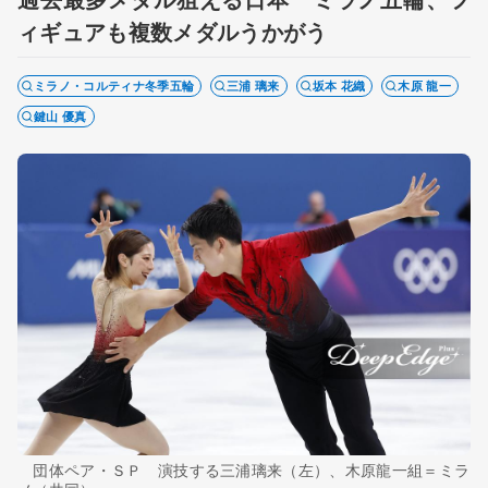
ィギュアも複数メダルうかがう
ミラノ・コルティナ冬季五輪
三浦 璃来
坂本 花織
木原 龍一
鍵山 優真
団体ペア・ＳＰ 演技する三浦璃来（左）、木原龍一組＝ミラ