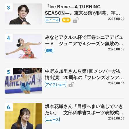
『Ice Brave―A TURNING
SEASON―』東京公演が開幕、宇野
昌磨の『Ice Brave』にかける思いを
2026.08.09
ニュース
NEW
知る記事 5選
みなとアクルス杯で圧巻シニアデビュ
ーＶ ジュニアで４シーズン無敗の島
田麻央
2026.08.07
連載
中野友加里さんら第1回メンバーが友
情出演 20周年の「フレンズオンアイ
ス」 宮本賢二さん、有川梨絵さん、
2026.08.06
アイスショー
田村岳斗さんも
坂本花織さん「目標へまい進していき
たい」 文部科学省スポーツ表彰式で
代表謝辞
2026.08.07
ニュース