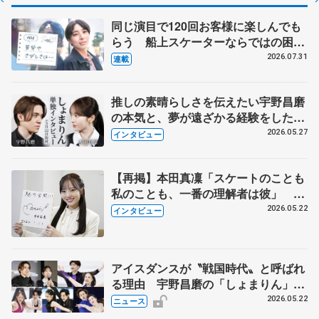
同じ演目で120回お客様に楽しんでも
らう 船上スケーターならではの困難
とは 影響あったPIW前キャプテン松
2026.07.31
連載
永さんの存在
推しの素晴らしさを伝えたい宇野昌磨
の本気と、夢が遠ざかる経験をした本
田真凜の覚悟
2026.05.27
インタビュー
【再掲】本田真凜「スケートのことも
私のことも、一番の理解者は彼」 引
退時の単独インタビューで語った競技
2026.05.22
インタビュー
人生や家族、恋人、これからの夢…
アイスダンスが〝戦国時代〟と呼ばれ
る理由 宇野昌磨の「しょまりん」ら
実力者が相次いで参戦 国内の競争激
2026.05.22
ニュース
化