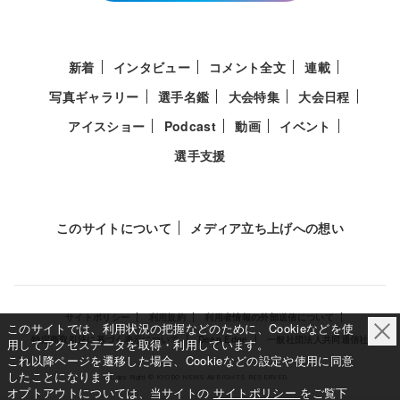
新着
インタビュー
コメント全文
連載
写真ギャラリー
選手名鑑
大会特集
大会日程
アイスショー
Podcast
動画
イベント
選手支援
このサイトについて
メディア立ち上げへの想い
サイトポリシー
利用規約
利用者情報の外部送信について
このサイトでは、利用状況の把握などのために、Cookieなどを使
特定商取引法に基づく表示について
Deep Edge
一般社団法人共同通信社
用してアクセスデータを取得・利用しています。
これ以降ページを遷移した場合、Cookieなどの設定や使用に同意
したことになります。
Copy Right © KYODO NEWS All RIGHTS RESERVED.
オプトアウトについては、当サイトの
サイトポリシー
をご覧下