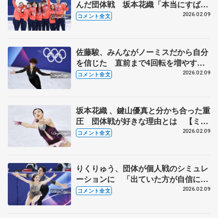
んだ団体戦 坂本花織「本当にすばら
しい選手ばっか」【ミラノ五輪団体戦
2026.02.09
コメント全文
表彰式後】
佐藤駿、みんながノーミスだから自分
を信じた 直前まで4回転を増やすか
迷ったが…【ミラノ五輪団体男子フリ
2026.02.09
コメント全文
ー後】
坂本花織 、鍵山優真と分かち合った重
圧 団体戦が好きな理由とは 【ミラ
ノ五輪団体女子フリー後】
2026.02.09
コメント全文
りくりゅう、団体が個人戦のシミュレ
ーションに 「出ていた方が自信にな
る」【ミラノ五輪団体ペア・フリー
2026.02.09
コメント全文
後】