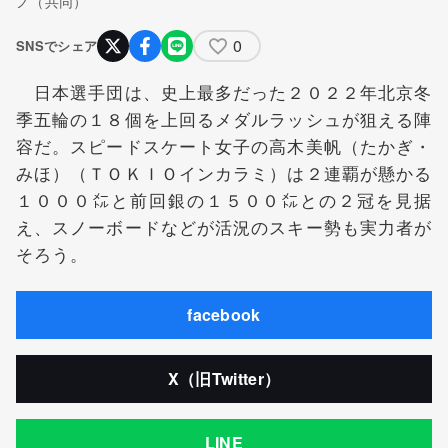
ノ（共同）
0
SNSでシェア
日本選手団は、史上最多だった２０２２年北京冬
季五輪の１８個を上回るメダルラッシュが狙える陣
容だ。スピードスケート女子の高木美帆（たかぎ・
みほ）（ＴＯＫＩＯインカラミ）は２連覇が懸かる
１０００㍍と前回銀の１５００㍍との２冠を見据
え、スノーボードなどが活況のスキー勢も実力者が
そろう。
facebook
X（旧Twitter）
LINE