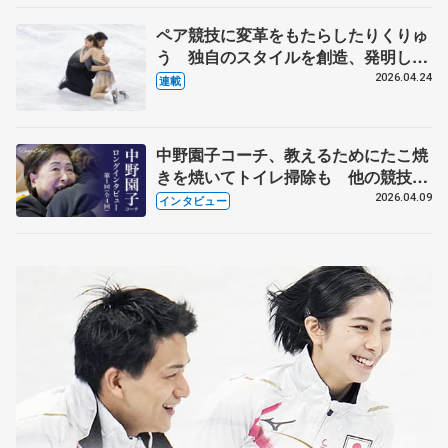
ペア競技に変革をもたらしたりくりゅ
う 独自のスタイルを創造、発明した
【引退発表後②】
2026.04.24
連載
中野園子コーチ、教えるためにたこ焼
きを焼いてトイレ掃除も 他の競技に
も通用するという坂本花織の筋肉
2026.04.09
インタビュー