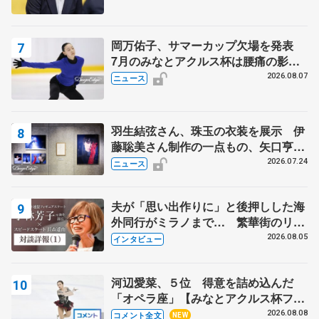
岡万佑子、サマーカップ欠場を発表
7月のみなとアクルス杯は腰痛の影響
で
2026.08.07
ニュース
羽生結弦さん、珠玉の衣装を展示 伊
藤聡美さん制作の一点もの、矢口亨さ
んが撮影
2026.07.24
ニュース
夫が「思い出作りに」と後押しした海
外同行がミラノまで… 繁華街のリン
クでは不良のお兄さんも味方に 小林
2026.08.05
インタビュー
芳子さんが振り返るスケート人生
河辺愛菜、５位 得意を詰め込んだ
「オペラ座」【みなとアクルス杯フリ
ー】
2026.08.08
コメント全文
NEW