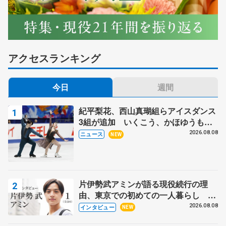
アクセスランキング
今日
週間
紀平梨花、西山真瑚組らアイスダンス
3組が追加 いくこう、かほゆうも、
木下グループ杯
2026.08.08
ニュース
NEW
片伊勢武アミンが語る現役続行の理
由、東京での初めての一人暮らし 注
目スケーターの「今」に迫る
2026.08.08
インタビュー
NEW