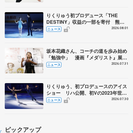
りくりゅう初プロデュース「THE
DESTINY」収益の一部を寄付 熊本
地震、被災者支援
2026.08.01
ニュース
坂本花織さん、コーチの道を歩み始め
「勉強中」 漫画『メダリスト』展覧
会で子どもたちにエール
2026.07.31
ニュース
りくりゅう、初プロデュースのアイス
ショー リハ公開、初Vの2023年世界
選手権のSP披露 ハゼボロ、チョク
2026.07.30
ニュース
ベイら豪華メンバーが来日
ピックアップ