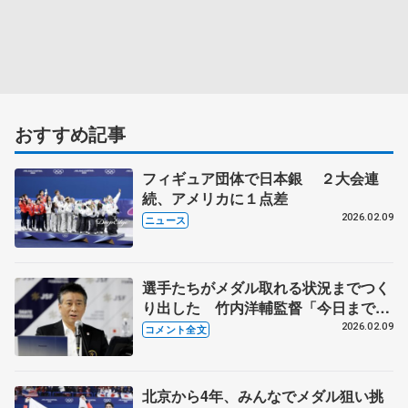
おすすめ記事
フィギュア団体で日本銀 ２大会連
続、アメリカに１点差
2026.02.09
ニュース
選手たちがメダル取れる状況までつく
り出した 竹内洋輔監督「今日までの
全ての演技が誇らしい」 【ミラノ五
2026.02.09
コメント全文
輪団体表彰式後】
北京から4年、みんなでメダル狙い挑