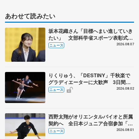
あわせて読みたい
坂本花織さん「目標へまい進していき
たい」 文部科学省スポーツ表彰式で
代表謝辞
2026.08.07
ニュース
りくりゅう、「DESTINY」千秋楽で
グラディエーターに大歓声 3日間の
計4公演で延べ約１万8千人動員、三浦
2026.08.02
ニュース
璃来さん感極まる
西野太翔がオリエンタルバイオと所属
契約へ 全日本ジュニア合宿参加「結
果残していかないと」 講師はジェー
2026.08.01
ニュース
ソン・ブラウン、岡万佑子は助言感謝