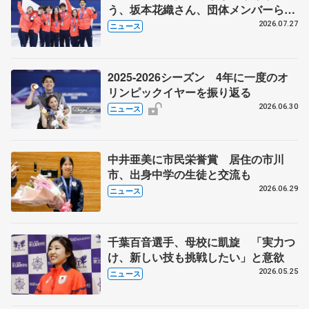
う、坂本花織さん、団体メンバーら
8月7日に文科省が表彰式、ブルーノ・
2026.07.27
ニュース
マルコット、中野園子らコーチも
2025-2026シーズン 4年に一度のオ
リンピックイヤーを振り返る
2026.06.30
ニュース
中井亜美に市民栄誉賞 居住の市川
市、出身中学の生徒と交流も
2026.06.29
ニュース
千葉百音選手、母校に凱旋 「実力つ
け、新しい技も挑戦したい」と意欲
2026.05.25
ニュース