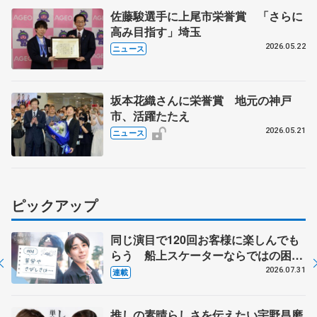
佐藤駿選手に上尾市栄誉賞 「さらに
高み目指す」埼玉
2026.05.22
ニュース
坂本花織さんに栄誉賞 地元の神戸
市、活躍たたえ
2026.05.21
ニュース
ピックアップ
同じ演目で120回お客様に楽しんでも
らう 船上スケーターならではの困難
とは 影響あったPIW前キャプテン松
2026.07.31
連載
永さんの存在
推しの素晴らしさを伝えたい宇野昌磨