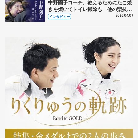
中野園子コーチ、教えるためにたこ焼
きを焼いてトイレ掃除も 他の競技に
も通用するという坂本花織の筋肉
2026.04.09
インタビュー