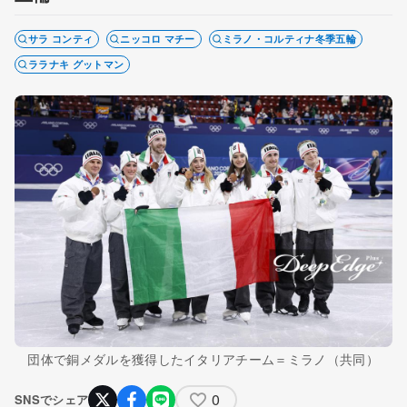
サラ コンティ
ニッコロ マチー
ミラノ・コルティナ冬季五輪
ララナキ グットマン
団体で銅メダルを獲得したイタリアチーム＝ミラノ（共同）
0
SNSでシェア