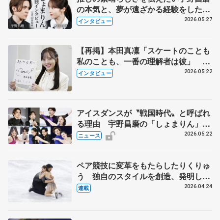
の本気と、夢が遠ざかる経験をした本
田真凜の覚悟
2026.05.27
インタビュー
【再掲】本田真凜「スケートのことも
私のことも、一番の理解者は彼」 引
退時の単独インタビューで語った競技
2026.05.22
インタビュー
人生や家族、恋人、これからの夢…
アイスダンスが〝戦国時代〟と呼ばれ
る理由 宇野昌磨の「しょまりん」ら
実力者が相次いで参戦 国内の競争激
2026.05.22
ニュース
化
ペア競技に変革をもたらしたりくりゅ
う 独自のスタイルを創造、発明した
【引退発表後②】
2026.04.24
連載