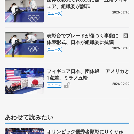
ュア、組織委が謝罪
2026.02.10
ニュース
表彰台でブレードが傷つく事態に 団
体表彰式、日本が組織委に抗議
2026.02.10
ニュース
フィギュア日本、団体銀 アメリカと
1点差、ミラノ五輪
2026.02.09
ニュース
あわせて読みたい
オリンピック優秀者顕彰にりくりゅ