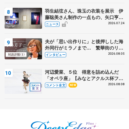
羽生結弦さん、珠玉の衣装を展示 伊
藤聡美さん制作の一点もの、矢口亨さ
んが撮影
2026.07.24
ニュース
夫が「思い出作りに」と後押しした海
外同行がミラノまで… 繁華街のリン
クでは不良のお兄さんも味方に 小林
2026.08.05
インタビュー
芳子さんが振り返るスケート人生
河辺愛菜、５位 得意を詰め込んだ
「オペラ座」【みなとアクルス杯フリ
ー】
2026.08.08
コメント全文
NEW