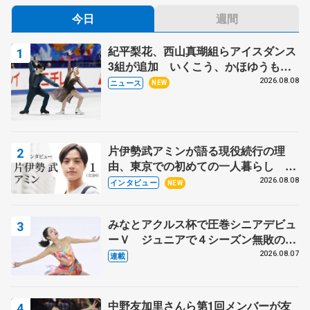
今日
週間
紀平梨花、西山真瑚組らアイスダンス
3組が追加 いくこう、かほゆうも、
木下グループ杯
2026.08.08
ニュース
NEW
片伊勢武アミンが語る現役続行の理
由、東京での初めての一人暮らし 注
目スケーターの「今」に迫る
2026.08.08
インタビュー
NEW
みなとアクルス杯で圧巻シニアデビュ
ーＶ ジュニアで４シーズン無敗の島
田麻央
2026.08.07
連載
中野友加里さんら第1回メンバーが友