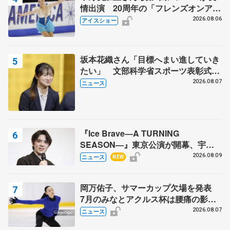
情出演 20周年の「フレンズオンアイ
ス」 宮本賢二さん、有川梨絵さん、
2026.08.06
アイスショー
田村岳斗さんも
坂本花織さん「目標へまい進していき
たい」 文部科学省スポーツ表彰式で
代表謝辞
2026.08.07
ニュース
『Ice Brave―A TURNING
SEASON―』東京公演が開幕、宇野
昌磨の『Ice Brave』にかける思いを
2026.08.09
ニュース
NEW
知る記事 5選
岡万佑子、サマーカップ欠場を発表
7月のみなとアクルス杯は腰痛の影響
で
2026.08.07
ニュース