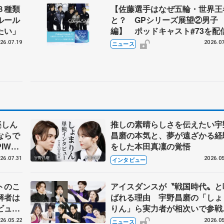
３種類
【佐藤選手はなぜ五輪・世界王
ルール
と？ GPシリーズ展望②男子
たい」
編】 ポッドキャスト#73を配
26.07.19
2026.07
ニュース
楽しん
推しの素晴らしさを伝えたい宇
ならで
昌磨の本気と、夢が遠ざかる経
IW前
をした本田真凜の覚悟
26.07.31
2026.05
インタビュー
トのこ
アイスダンスが〝戦国時代〟と
解者は
ばれる理由 宇野昌磨の「しょ
ビュー
りん」ら実力者が相次いで参
恋人、
国内の競争激化
26.05.22
2026.05
ニュース