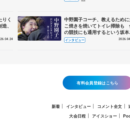
たりく
中野園子コーチ、教えるために
創造、
こ焼きを焼いてトイレ掃除も 
の競技にも通用するという坂本
織の筋肉
26.04.24
2026.04
インタビュー
有料会員登録はこちら
新着
インタビュー
コメント全文
大会日程
アイスショー
Po