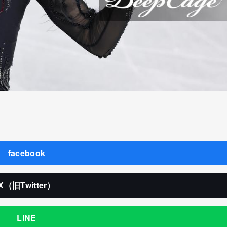
facebook
X（旧Twitter）
LINE