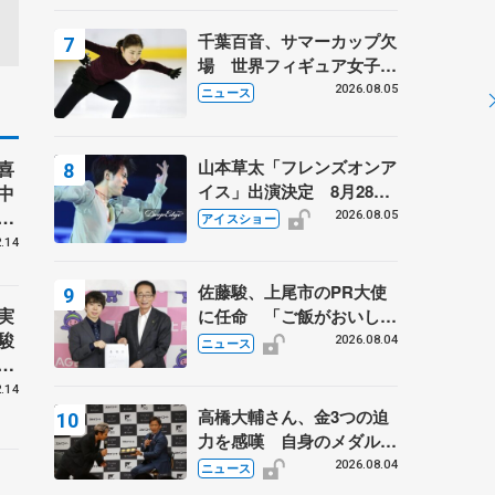
千葉百音、サマーカップ欠
場 世界フィギュア女子2
位
2026.08.05
ニュース
山本草太「フレンズオンア
喜
イス」出演決定 8月28日
中
（金）2公演のみ 荒川静
4
2026.08.05
アイスショー
香さんプロデュース、20
.14
周年のアイスショー
佐藤駿、上尾市のPR大使
実
に任命 「ご飯がおいし
駿
く、住みやすいのが魅力」
2026.08.04
ニュース
子
.14
高橋大輔さん、金3つの迫
力を感嘆 自身のメダルは
「どちらに？」 〝リス兄
2026.08.04
ニュース
と
弟〟オリンピック3連覇の