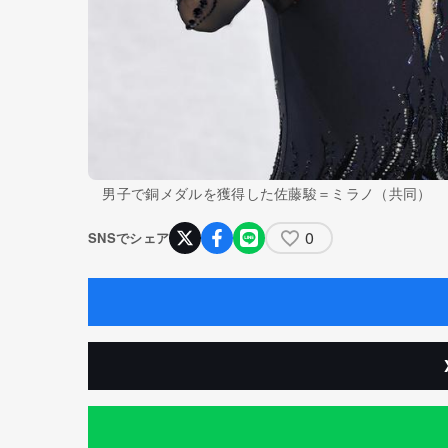
男子で銅メダルを獲得した佐藤駿＝ミラノ（共同）
0
SNSでシェア