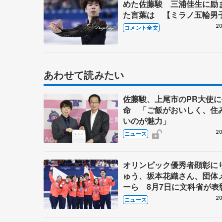
めた佐藤駿 三浦佳生に励
た言葉は 【ミラノ五輪男
ー】
20
コメント全文
あわせて読みたい
佐藤駿、上尾市のPR大使に
命 「ご飯がおいしく、住
いのが魅力」
20
ニュース
オリンピック優秀者顕彰に
ゅう、坂本花織さん、団体
ーら 8月7日に文科省が表
ブルーノ・マルコット、中
20
ニュース
らコーチも