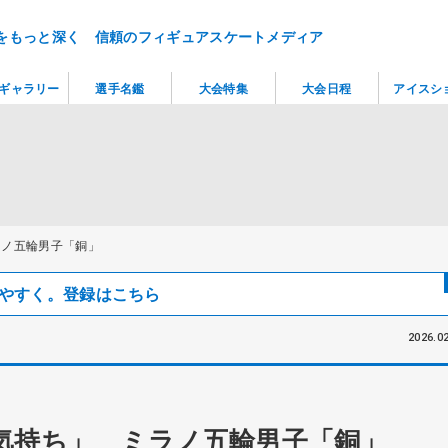
をもっと深く 信頼のフィギュアスケートメディア
ギャラリー
選手名鑑
大会特集
大会日程
アイスシ
ラノ五輪男子「銅」
見つけやすく。登録はこちら
2026.02
気持ち」 ミラノ五輪男子「銅」