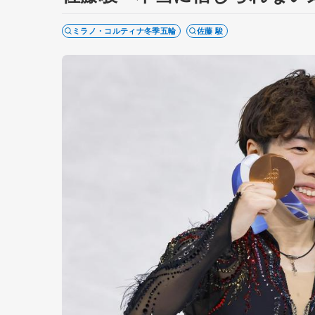
ミラノ・コルティナ冬季五輪
佐藤 駿