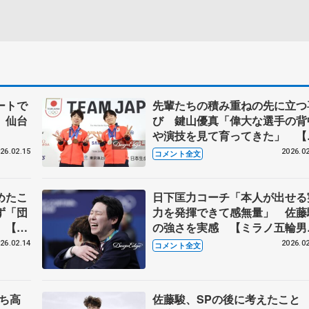
ートで
先輩たちの積み重ねの先に立つ
、仙台
び 鍵山優真「偉大な選手の背
や演技を見て育ってきた」 【1
日一夜明け会見】
26.02.15
2026.02
コメント全文
めたこ
日下匡力コーチ「本人が出せる
ず「団
力を発揮できて感無量」 佐藤
」【メ
の強さを実感 【ミラノ五輪男
フリー後・銅メダル獲得後】
26.02.14
2026.02
コメント全文
持ち高
佐藤駿、SPの後に考えたこ