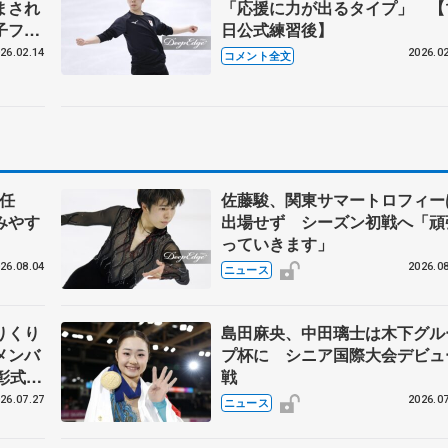
まされ
「応援に力が出るタイプ」 【1
子フリ
日公式練習後】
26.02.14
2026.02
コメント全文
任
佐藤駿、関東サマートロフィー
みやす
出場せず シーズン初戦へ「頑
っていきます」
26.08.04
2026.08
ニュース
りくり
島田麻央、中田璃士は木下グル
メンバ
プ杯に シニア国際大会デビュ
彰式、
戦
野園子
26.07.27
2026.07
ニュース