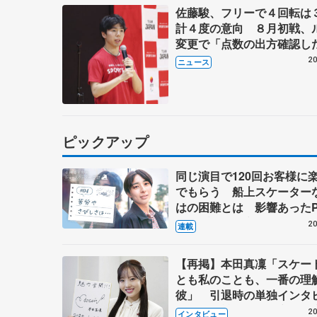
佐藤駿、フリーで４回転は
計４度の意向 ８月初戦、
変更で「点数の出方確認し
20
ニュース
ピックアップ
同じ演目で120回お客様に
でもらう 船上スケーター
はの困難とは 影響あったP
キャプテン松永さんの存在
20
連載
【再掲】本田真凜「スケー
とも私のことも、一番の理
彼」 引退時の単独インタ
で語った競技人生や家族、
20
インタビュー