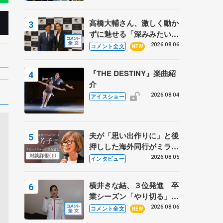
高橋大輔さん、激しく動か
ずに魅せる「深みみたいな
ものは出てきている？」
2026.08.06
コメント全文
NEW
〝兄さん〟と慕うレジェン
ド野村忠宏さんと和気あい
『THE DESTINY』楽曲紹
あい
介
2026.08.04
アイスショー
夫が「思い出作りに」と後
押しした海外同行がミラノ
まで… 繁華街のリンクで
2026.08.05
インタビュー
は不良のお兄さんも味方
に 小林芳子さんが振り返
横井きな結、３位発進 卒
るスケート人生
業シーズン「やり切る」
【みなとアクルス杯SP】
2026.08.06
コメント全文
NEW