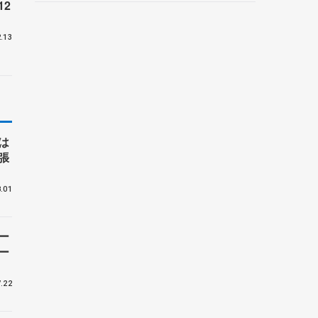
2
野村忠宏さんと対談
.13
は
張
.01
ー
ー
.22