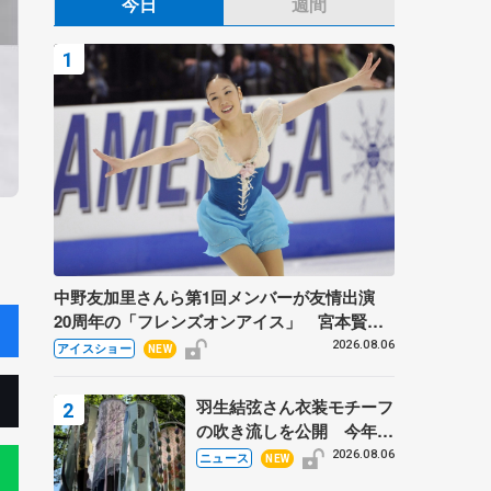
今日
週間
中野友加里さんら第1回メンバーが友情出演
20周年の「フレンズオンアイス」 宮本賢二
さん、有川梨絵さん、田村岳斗さんも
2026.08.06
アイスショー
NEW
羽生結弦さん衣装モチーフ
の吹き流しを公開 今年は
「春よ、来い」、仙台の瑞
2026.08.06
ニュース
NEW
鳳殿