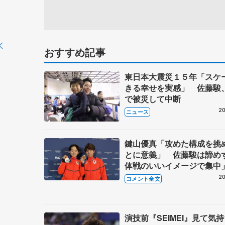
おすすめ記事
東日本大震災１５年「スケ
きる幸せを実感」 佐藤駿
で被災して中断
20
ニュース
鍵山優真「攻めた構成を挑
とに意義」 佐藤駿は諦め
体戦のいいイメージで集中
ダリスト会見】
20
コメント全文
演技前『SEIMEI』見て気