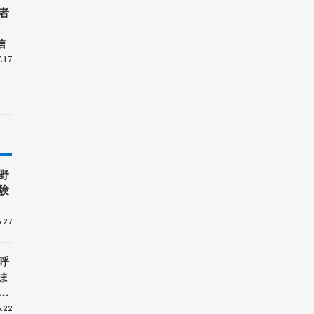
者
信
.17
野
験
.27
呼
ま
戦
.22