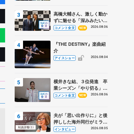
高橋大輔さん、激しく動か
ずに魅せる「深みみたいな
ものは出てきている？」
2026.08.06
コメント全文
NEW
〝兄さん〟と慕うレジェン
ド野村忠宏さんと和気あい
『THE DESTINY』楽曲紹
あい
介
2026.08.04
アイスショー
横井きな結、３位発進 卒
業シーズン「やり切る」
【みなとアクルス杯SP】
2026.08.06
コメント全文
NEW
夫が「思い出作りに」と後
押しした海外同行がミラノ
まで… 繁華街のリンクで
2026.08.05
インタビュー