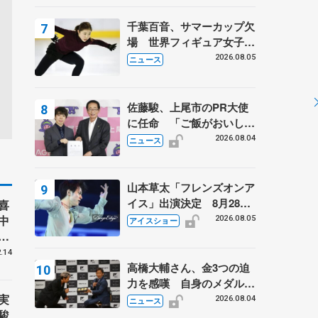
は不良のお兄さんも味方
に 小林芳子さんが振り返
千葉百音、サマーカップ欠
るスケート人生
場 世界フィギュア女子2
位
2026.08.05
ニュース
佐藤駿、上尾市のPR大使
に任命 「ご飯がおいし
く、住みやすいのが魅力」
2026.08.04
ニュース
山本草太「フレンズオンア
イス」出演決定 8月28日
喜
（金）2公演のみ 荒川静
中
2026.08.05
アイスショー
香さんプロデュース、20
4
周年のアイスショー
.14
高橋大輔さん、金3つの迫
力を感嘆 自身のメダルは
実
「どちらに？」 〝リス兄
2026.08.04
ニュース
駿
弟〟オリンピック3連覇の