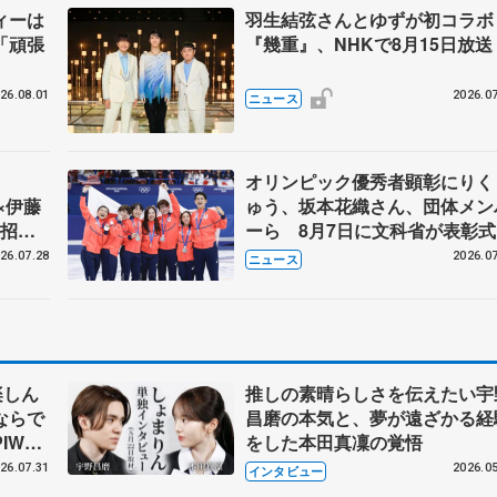
ィーは
羽生結弦さんとゆずが初コラ
「頑張
『幾重』、NHKで8月15日放送
26.08.01
2026.07
ニュース
】
オリンピック優秀者顕彰にりく
弦×伊藤
ゅう、坂本花織さん、団体メン
の招待
ーら 8月7日に文科省が表彰式
ブルーノ・マルコット、中野園
26.07.28
2026.07
ニュース
らコーチも
楽しん
推しの素晴らしさを伝えたい宇
ならで
昌磨の本気と、夢が遠ざかる経
IW前
をした本田真凜の覚悟
26.07.31
2026.05
インタビュー