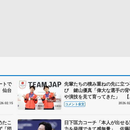
ートで
先輩たちの積み重ねの先に立つ
、仙台
び 鍵山優真「偉大な選手の背
や演技を見て育ってきた」 【1
日一夜明け会見】
26.02.15
2026.02
コメント全文
めたこ
日下匡力コーチ「本人が出せる
ず「団
力を発揮できて感無量」 佐藤