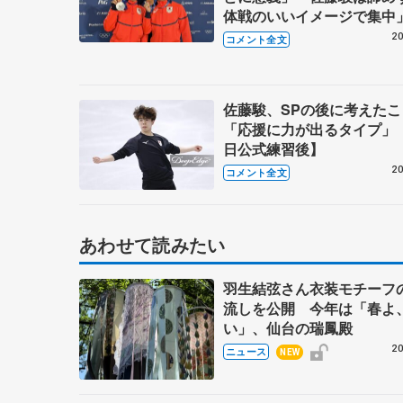
体戦のいいイメージで集中
ダリスト会見】
20
コメント全文
佐藤駿、SPの後に考えた
「応援に力が出るタイプ」 
日公式練習後】
20
コメント全文
あわせて読みたい
羽生結弦さん衣装モチーフ
流しを公開 今年は「春よ
い」、仙台の瑞鳳殿
20
ニュース
NEW