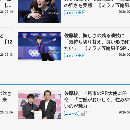
」【メ
の強さを実感 【ミラノ五輪男
フリー後・銅メダル獲得後】
26.02.14
2026.02
コメント全文
こと
佐藤駿、悔しさの残る演技に
【12
「気持ち切り替え、良い形で終
たい」 【ミラノ五輪男子SP
後】
26.02.13
2026.02
コメント全文
の吹き
佐藤駿、上尾市のPR大使に任
、来
命 「ご飯がおいしく、住みや
いのが魅力」
26.08.06
2026.08
ニュース