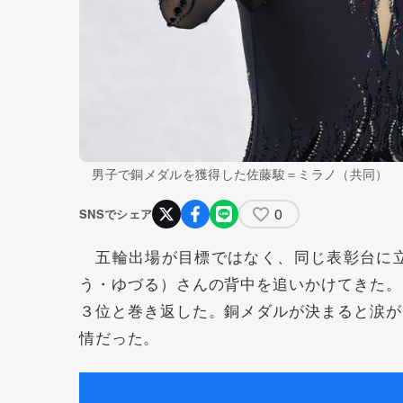
男子で銅メダルを獲得した佐藤駿＝ミラノ（共同）
0
SNSでシェア
五輪出場が目標ではなく、同じ表彰台に立
う・ゆづる）さんの背中を追いかけてきた。
３位と巻き返した。銅メダルが決まると涙が
情だった。