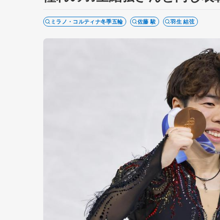
ミラノ・コルティナ冬季五輪
佐藤 駿
羽生 結弦