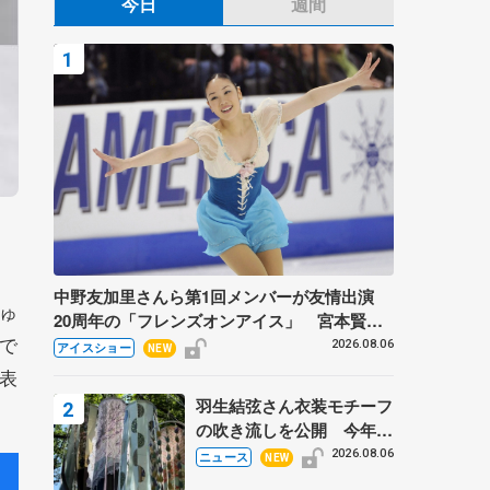
今日
週間
中野友加里さんら第1回メンバーが友情出演
ゅ
20周年の「フレンズオンアイス」 宮本賢二
で
さん、有川梨絵さん、田村岳斗さんも
2026.08.06
アイスショー
NEW
表
羽生結弦さん衣装モチーフ
の吹き流しを公開 今年は
「春よ、来い」、仙台の瑞
2026.08.06
ニュース
NEW
鳳殿