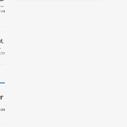
子
野村忠宏さんと対談
.14
え
.11
す
.04