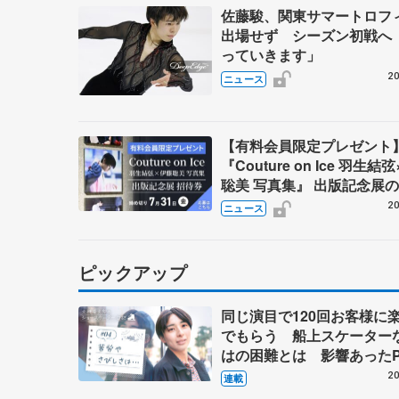
佐藤駿、関東サマートロフ
出場せず シーズン初戦へ
っていきます」
20
ニュース
【有料会員限定プレゼント
『Couture on Ice 羽生結
聡美 写真集』 出版記念展
券を5名様に
20
ニュース
ピックアップ
同じ演目で120回お客様に
でもらう 船上スケーター
はの困難とは 影響あったP
キャプテン松永さんの存在
20
連載