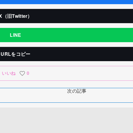
X（旧Twitter）
LINE
URLをコピー
いいね
0
次の記事