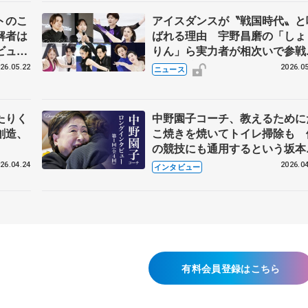
トのこ
アイスダンスが〝戦国時代〟と
解者は
ばれる理由 宇野昌磨の「しょ
ビュー
りん」ら実力者が相次いで参
恋人、
国内の競争激化
26.05.22
2026.05
ニュース
たりく
中野園子コーチ、教えるために
創造、
こ焼きを焼いてトイレ掃除も 
の競技にも通用するという坂本
織の筋肉
26.04.24
2026.04
インタビュー
有料会員登録はこちら