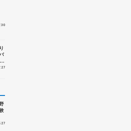
ボ
.30
り
バ
、
子
.27
野
験
.27