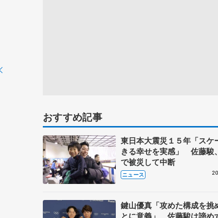
おすすめ記事
東日本大震災１５年「スケ
きる幸せを実感」 佐藤駿
で被災して中断
20
ニュース
鍵山優真「攻めた構成を挑
とに意義」 佐藤駿は諦め