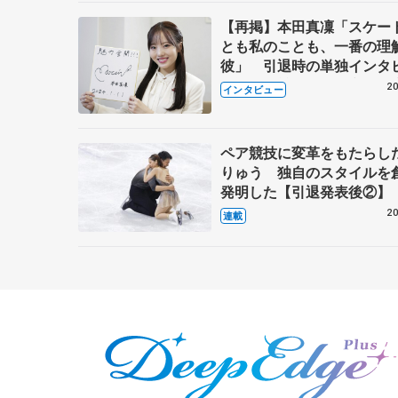
【再掲】本田真凜「スケー
とも私のことも、一番の理
彼」 引退時の単独インタ
で語った競技人生や家族、
20
インタビュー
これからの夢…
ペア競技に変革をもたらし
りゅう 独自のスタイルを
発明した【引退発表後②】
20
連載