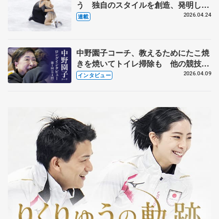
う 独自のスタイルを創造、発明した
【引退発表後②】
2026.04.24
連載
中野園子コーチ、教えるためにたこ焼
きを焼いてトイレ掃除も 他の競技に
も通用するという坂本花織の筋肉
2026.04.09
インタビュー