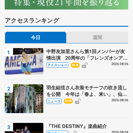
アクセスランキング
今日
週間
中野友加里さんら第1回メンバーが友
情出演 20周年の「フレンズオンアイ
ス」 宮本賢二さん、有川梨絵さん、
2026.08.06
アイスショー
NEW
田村岳斗さんも
羽生結弦さん衣装モチーフの吹き流し
を公開 今年は「春よ、来い」、仙台
の瑞鳳殿
2026.08.06
ニュース
NEW
『THE DESTINY』楽曲紹介
2026.08.04