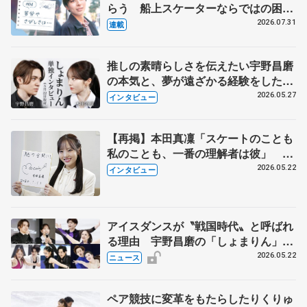
らう 船上スケーターならではの困難
とは 影響あったPIW前キャプテン松
2026.07.31
連載
永さんの存在
推しの素晴らしさを伝えたい宇野昌磨
の本気と、夢が遠ざかる経験をした本
田真凜の覚悟
2026.05.27
インタビュー
【再掲】本田真凜「スケートのことも
私のことも、一番の理解者は彼」 引
退時の単独インタビューで語った競技
2026.05.22
インタビュー
人生や家族、恋人、これからの夢…
アイスダンスが〝戦国時代〟と呼ばれ
る理由 宇野昌磨の「しょまりん」ら
実力者が相次いで参戦 国内の競争激
2026.05.22
ニュース
化
ペア競技に変革をもたらしたりくりゅ