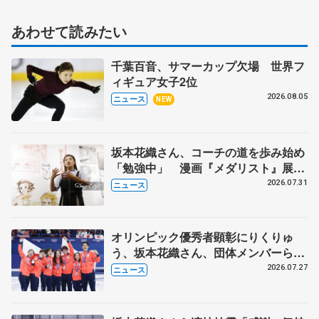
あわせて読みたい
千葉百音、サマーカップ欠場 世界フ
ィギュア女子2位
2026.08.05
ニュース
NEW
坂本花織さん、コーチの道を歩み始め
「勉強中」 漫画『メダリスト』展覧
会で子どもたちにエール
2026.07.31
ニュース
オリンピック優秀者顕彰にりくりゅ
う、坂本花織さん、団体メンバーら
8月7日に文科省が表彰式、ブルーノ・
2026.07.27
ニュース
マルコット、中野園子らコーチも