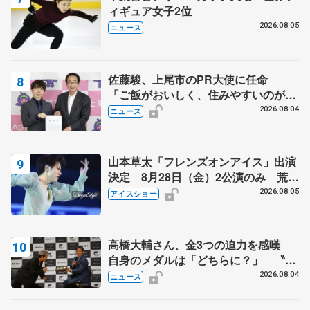
ィギュア女子2位
2026.08.05
ニュース
佐藤駿、上尾市のPR大使に任命
「ご飯がおいしく、住みやすいのが魅
力」
2026.08.04
ニュース
山本草太「フレンズオンアイス」出演
決定 8月28日（金）2公演のみ 荒川
静香さんプロデュース、20周年のアイ
2026.08.05
アイスショー
スショー
高橋大輔さん、金3つの迫力を感嘆
自身のメダルは「どちらに？」 〝リ
ス兄弟〟オリンピック3連覇の野村忠
2026.08.04
ニュース
宏さんと対談