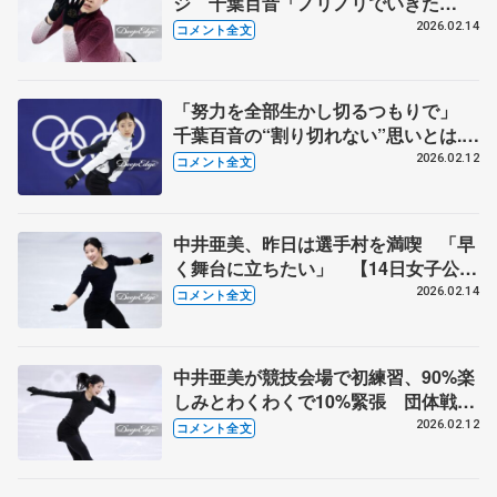
ジ 千葉百音「ノリノリでいきた
い」 【14日女子公式練習後】
2026.02.14
コメント全文
「努力を全部生かし切るつもりで」
千葉百音の“割り切れない”思いとは...
競技会場で初練習【12日公式練習後】
2026.02.12
コメント全文
中井亜美、昨日は選手村を満喫 「早
く舞台に立ちたい」 【14日女子公式
練習後】
2026.02.14
コメント全文
中井亜美が競技会場で初練習、90%楽
しみとわくわくで10%緊張 団体戦は
正座して観戦【12日公式練習】
2026.02.12
コメント全文