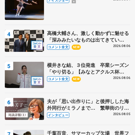
アイスショー
高橋大輔さん、激しく動かずに魅せる
「深みみたいなものは出てきてい
る？」 〝兄さん〟と慕うレジェンド
2026.08.06
コメント全文
NEW
野村忠宏さんと和気あいあい
横井きな結、３位発進 卒業シーズン
「やり切る」【みなとアクルス杯
SP】
2026.08.06
コメント全文
NEW
夫が「思い出作りに」と後押しした海
外同行がミラノまで… 繁華街のリン
クでは不良のお兄さんも味方に 小林
2026.08.05
インタビュー
芳子さんが振り返るスケート人生
千葉百音、サマーカップ欠場 世界フ