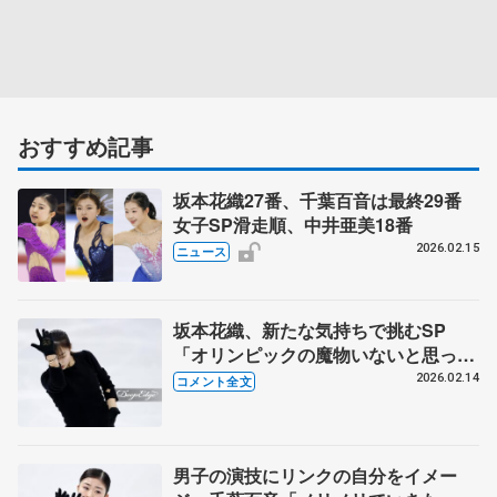
おすすめ記事
坂本花織27番、千葉百音は最終29番
女子SP滑走順、中井亜美18番
2026.02.15
ニュース
坂本花織、新たな気持ちで挑むSP
「オリンピックの魔物いないと思って
いたが...」 【14日女子公式練習後】
2026.02.14
コメント全文
男子の演技にリンクの自分をイメー