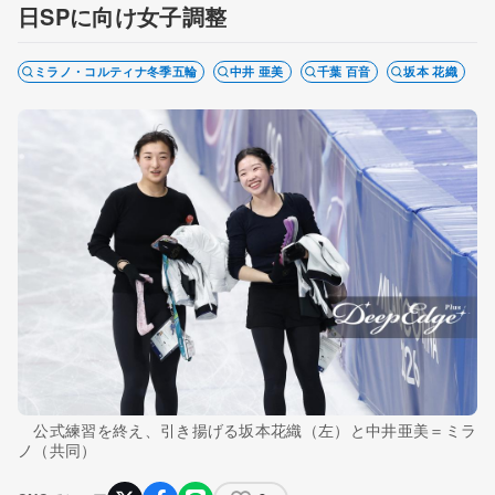
日SPに向け女子調整
ミラノ・コルティナ冬季五輪
中井 亜美
千葉 百音
坂本 花織
公式練習を終え、引き揚げる坂本花織（左）と中井亜美＝ミラ
ノ（共同）