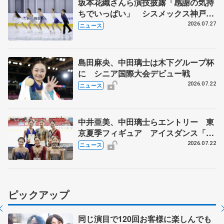
坂本花織さんら演技披露「感謝の気持
ちでいっぱい」 シスメックス神戸ア
イスキャンパス開場1周年イベント
2026.07.27
ニュース
島田麻央、中田璃士は木下グループ杯
に シニア国際大会デビュー戦
2026.07.22
ニュース
中井亜美、中田璃士らエントリー 東
京夏季フィギュア アイスダンス「か
ほゆう」や矢島榛乃、北村凌大組も
2026.07.22
ニュース
ピックアップ
同じ演目で120回お客様に楽しんでも