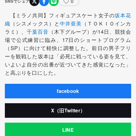
0
SNSでシェア
【ミラノ共同】フィギュアスケート女子の
坂本花
織
（シスメックス）と
中井亜美
（ＴＯＫＩＯインカ
ラミ）、
千葉百音
（木下グループ）が14日、競技会
場で公式練習に臨み、17日のショートプログラム
（SP）に向けて軽快に調整した。前日の男子フリ
ーを観戦した坂本は「必死に戦っている姿を見て、
いよいよ自分の出番が近づいてきた感覚になった」
と高ぶりを口にした。
facebook
X（旧Twitter）
LINE