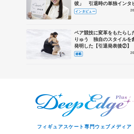
彼」 引退時の単独インタ
で語った競技人生や家族、
20
インタビュー
これからの夢…
ペア競技に変革をもたらし
りゅう 独自のスタイルを
発明した【引退発表後②】
20
連載
フィギュアスケート専門ウェブメディア