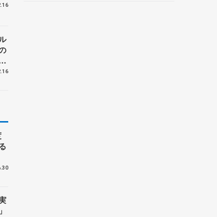
.16
野村忠宏さんと対談
ル
の
」
.16
度
る
.30
実
」