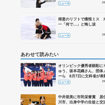
20
ニュース
得意のリフトで痛恨ミス 
一「何で…」と悔し涙
20
ニュース
あわせて読みたい
オリンピック優秀者顕彰に
ゅう、坂本花織さん、団体
ーら 8月7日に文科省が表
ブルーノ・マルコット、中
20
ニュース
らコーチも
中井亜美に市民栄誉賞 居
川市、出身中学の生徒と交