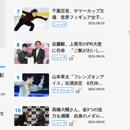
は不良のお兄さんも味方
に 小林芳子さんが振り返
千葉百音、サマーカップ欠
るスケート人生
場 世界フィギュア女子2
位
2026.08.05
ニュース
佐藤駿、上尾市のPR大使
に任命 「ご飯がおいし
く、住みやすいのが魅力」
2026.08.04
ニュース
彰
山本草太「フレンズオンア
イス」出演決定 8月28日
（金）2公演のみ 荒川静
2026.08.05
アイスショー
香さんプロデュース、20
.09
周年のアイスショー
高橋大輔さん、金3つの迫
2
力を感嘆 自身のメダルは
「どちらに？」 〝リス兄
2026.08.04
ニュース
弟〟オリンピック3連覇の