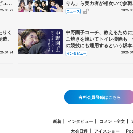
ビュー
りん」ら実力者が相次いで参
恋人、
国内の競争激化
26.05.22
2026.05
ニュース
たりく
中野園子コーチ、教えるために
創造、
こ焼きを焼いてトイレ掃除も 
の競技にも通用するという坂本
織の筋肉
26.04.24
2026.04
インタビュー
有料会員登録はこちら
新着
インタビュー
コメント全文
大会日程
アイスショー
Po