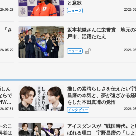
と意欲
26.06.29
2026.05
ニュース
 「さ
坂本花織さんに栄誉賞 地元の
戸市、活躍たたえ
26.05.22
2026.05
ニュース
楽しん
推しの素晴らしさを伝えたい宇
ならで
昌磨の本気と、夢が遠ざかる経
IW前
をした本田真凜の覚悟
26.07.31
2026.05
インタビュー
トのこ
アイスダンスが〝戦国時代〟と
解者は
ばれる理由 宇野昌磨の「しょ