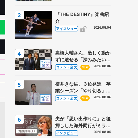
『THE DESTINY』楽曲紹
介
2026.08.04
アイスショー
高橋大輔さん、激しく動か
ずに魅せる「深みみたいな
ものは出てきている？」
2026.08.06
コメント全文
NEW
〝兄さん〟と慕うレジェン
ド野村忠宏さんと和気あい
横井きな結、３位発進 卒
あい
業シーズン「やり切る」
【みなとアクルス杯SP】
2026.08.06
コメント全文
NEW
夫が「思い出作りに」と後
押しした海外同行がミラノ
まで… 繁華街のリンクで
2026.08.05
インタビュー