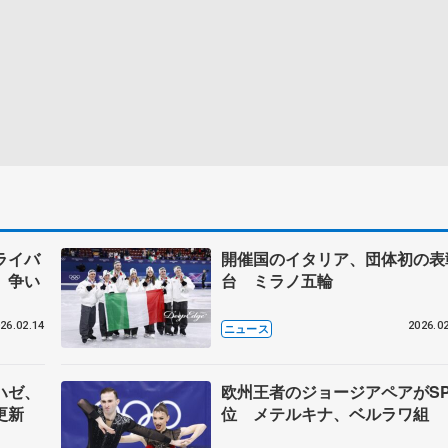
ライバ
開催国のイタリア、団体初の表
」争い
台 ミラノ五輪
26.02.14
2026.02
ニュース
ハゼ、
欧州王者のジョージアペアがSP
更新
位 メテルキナ、ベルラワ組