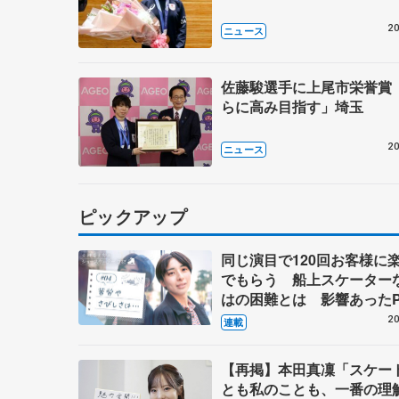
20
ニュース
佐藤駿選手に上尾市栄誉賞
らに高み目指す」埼玉
20
ニュース
ピックアップ
同じ演目で120回お客様に
でもらう 船上スケーター
はの困難とは 影響あったP
キャプテン松永さんの存在
20
連載
【再掲】本田真凜「スケー
とも私のことも、一番の理