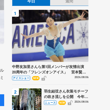
今日
週間
中野友加里さんら第1回メンバーが友情出演
ル
20周年の「フレンズオンアイス」 宮本賢二
ミ
さん、有川梨絵さん、田村岳斗さんも
2026.08.06
アイスショー
NEW
羽生結弦さん衣装モチーフ
の吹き流しを公開 今年は
「春よ、来い」、仙台の瑞
2026.08.06
ニュース
NEW
鳳殿