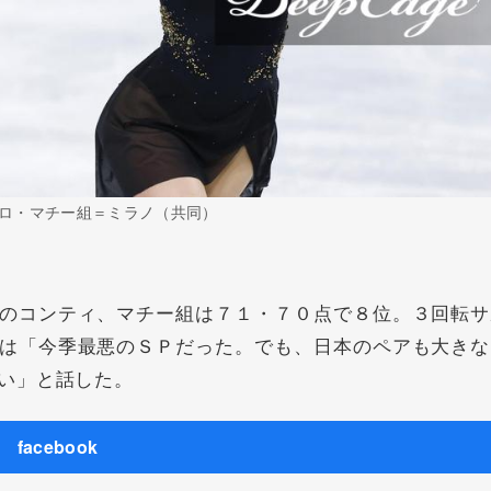
ロ・マチー組＝ミラノ（共同）
のコンティ、マチー組は７１・７０点で８位。３回転サ
は「今季最悪のＳＰだった。でも、日本のペアも大きな
い」と話した。
facebook