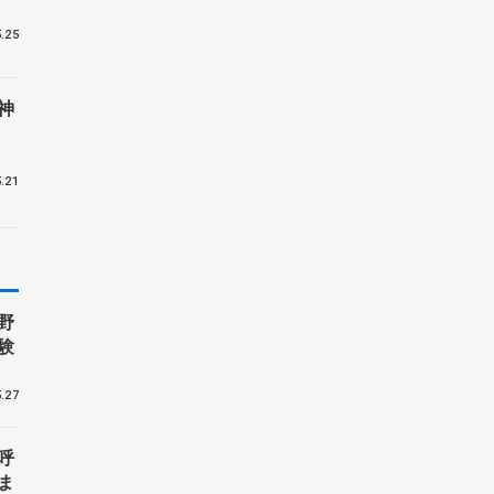
.25
神
.21
野
験
.27
呼
ま