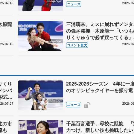
26.02.16
2026.02
ニュース
木原龍
三浦璃来、ミスに崩れずメンタ
の強さ発揮 木原龍一「いつも
りくりゅうで必ず戻ってくる
【ミラノ五輪ペアSP後】
26.02.16
2026.02
コメント全文
りくり
2025-2026シーズン 4年に一
メンバ
のオリンピックイヤーを振り返
彰式、
野園子
26.07.27
2026.06
ニュース
住の市
千葉百音選手、母校に凱旋 「
流も
力つけ、新しい技も挑戦したい