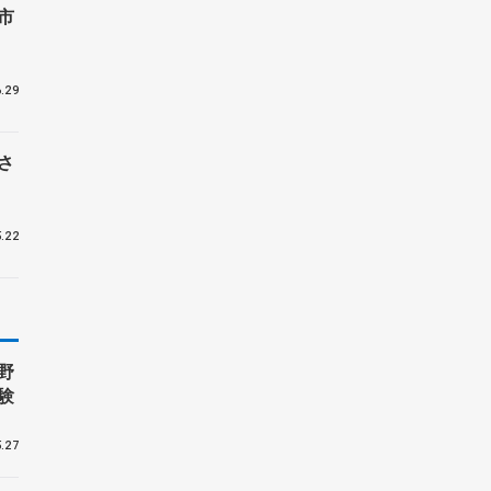
市
.29
さ
.22
野
験
.27