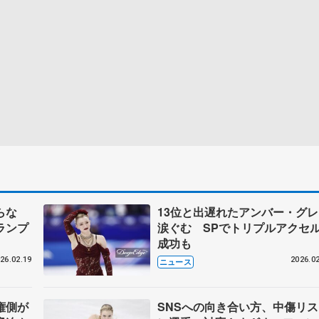
らな
13位と出遅れたアンバー・グレ
ランプ
涙ぐむ SPでトリプルアクセ
成功も
26.02.19
2026.02
ニュース
権側が
SNSへの向き合い方、中傷リス