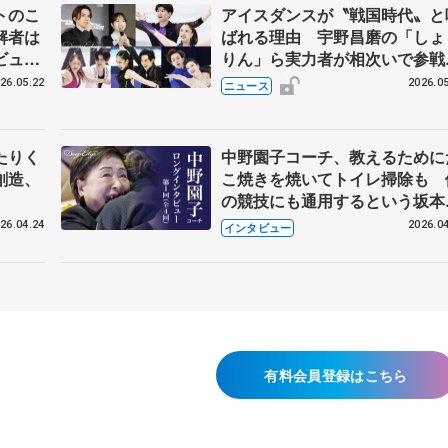
トのこ
アイスダンスが〝戦国時代〟と
解者は
ばれる理由 宇野昌磨の「しょ
ビュー
りん」ら実力者が相次いで参
恋人、
国内の競争激化
26.05.22
2026.05
ニュース
たりく
中野園子コーチ、教えるために
創造、
こ焼きを焼いてトイレ掃除も 
の競技にも通用するという坂本
織の筋肉
26.04.24
2026.04
インタビュー
有料会員登録はこちら