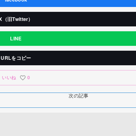
X（旧Twitter）
LINE
URLをコピー
いいね
0
次の記事