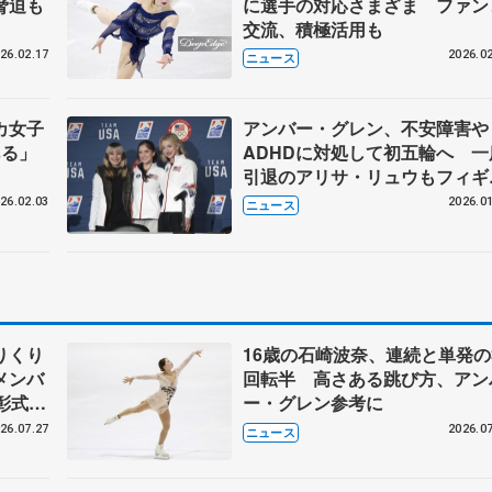
脅迫も
に選手の対応さまざま ファン
交流、積極活用も
26.02.17
2026.02
ニュース
カ女子
アンバー・グレン、不安障害や
ある」
ADHDに対処して初五輪へ 一
引退のアリサ・リュウもフィギ
ア米国代表入り
26.02.03
2026.01
ニュース
りくり
16歳の石崎波奈、連続と単発の
メンバ
回転半 高さある跳び方、アン
彰式、
ー・グレン参考に
野園子
26.07.27
2026.07
ニュース