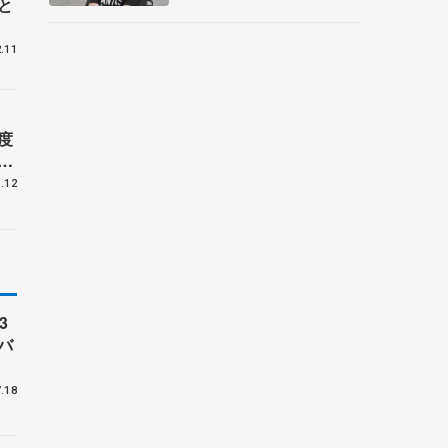
メント
と
.11
度
ュ
.12
3
バ
.18