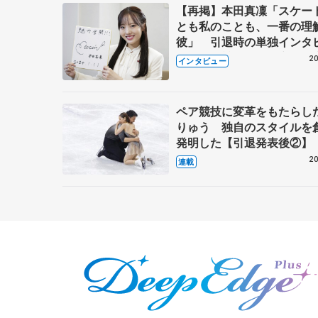
【再掲】本田真凜「スケー
とも私のことも、一番の理
彼」 引退時の単独インタ
で語った競技人生や家族、
20
インタビュー
これからの夢…
ペア競技に変革をもたらし
りゅう 独自のスタイルを
発明した【引退発表後②】
20
連載