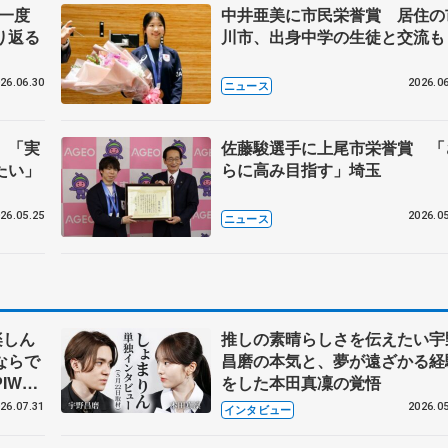
に一度
中井亜美に市民栄誉賞 居住の
り返る
川市、出身中学の生徒と交流も
26.06.30
2026.06
ニュース
 「実
佐藤駿選手に上尾市栄誉賞 「
たい」
らに高み目指す」埼玉
26.05.25
2026.05
ニュース
楽しん
推しの素晴らしさを伝えたい宇
ならで
昌磨の本気と、夢が遠ざかる経
IW前
をした本田真凜の覚悟
26.07.31
2026.05
インタビュー