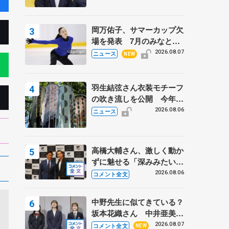
岡万佑子、サマーカップ欠
場を発表 7月のみなとア
クルス杯は腰痛の影響で
2026.08.07
ニュース
NEW
羽生結弦さん衣装モチーフ
の吹き流しを公開 今年は
「春よ、来い」、仙台の瑞
2026.08.06
ニュース
鳳殿
高橋大輔さん、激しく動か
ずに魅せる「深みみたいな
ものは出てきている？」
2026.08.06
コメント全文
〝兄さん〟と慕うレジェン
ド野村忠宏さんと和気あい
中野先生に似てきている？
あい
坂本花織さん 中井亜美は
クリケットのサマーキャン
2026.08.07
コメント全文
NEW