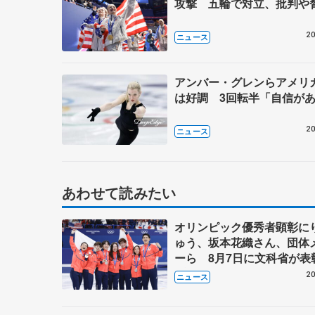
攻撃 五輪で対立、批判や
20
ニュース
アンバー・グレンらアメリ
は好調 3回転半「自信が
20
ニュース
あわせて読みたい
オリンピック優秀者顕彰に
ゅう、坂本花織さん、団体
ーら 8月7日に文科省が表
ブルーノ・マルコット、中
20
ニュース
らコーチも