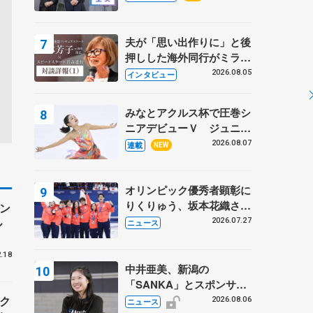
プに 島田麻央はたくさん
試合に出て国際大会へ【文
部科学省スポーツ表彰
夫が「思い出作りに」と後
式】
押しした海外同行がミラノ
まで… 繁華街のリンクで
2026.08.05
インタビュー
は不良のお兄さんも味方
に 小林芳子さんが振り返
みなとアクルス杯で圧巻シ
るスケート人生
ニアデビューＶ ジュニア
で４シーズン無敗の島田麻
2026.08.07
連載
NEW
央
オリンピック優秀者顕彰に
りくりゅう、坂本花織さ
ン
ん、団体メンバーら 8月
ル
2026.07.27
ニュース
7日に文科省が表彰式、ブ
ルーノ・マルコット、中野
.18
園子らコーチも
中井亜美、新潟の
「SANKA」とスポンサー
契約 「全力で応援」とコ
ク
2026.08.06
ニュース