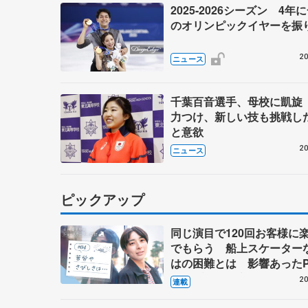
2025-2026シーズン 4年
のオリンピックイヤーを振
20
ニュース
千葉百音選手、母校に凱旋
力つけ、新しい技も挑戦し
と意欲
20
ニュース
ピックアップ
同じ演目で120回お客様に
でもらう 船上スケーター
はの困難とは 影響あったP
キャプテン松永さんの存在
20
連載