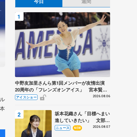
今日
週間
中野友加里さんら第1回メンバーが友情出演
20周年の「フレンズオンアイス」 宮本賢二
さん、有川梨絵さん、田村岳斗さんも
2026.08.06
アイスショー
ル
本
坂本花織さん「目標へまい
進していきたい」 文部科
学省スポーツ表彰式で代表
2026.08.07
ニュース
NEW
謝辞