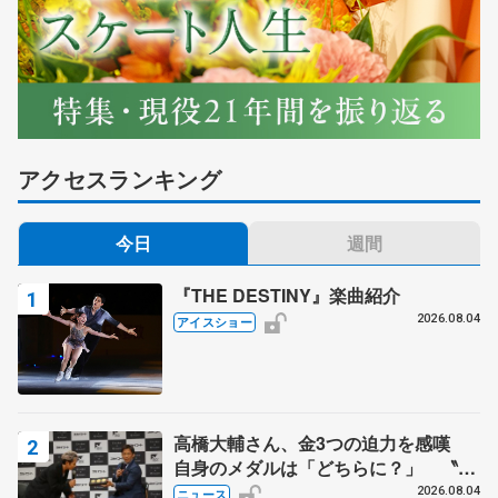
アクセスランキング
今日
週間
『THE DESTINY』楽曲紹介
2026.08.04
アイスショー
高橋大輔さん、金3つの迫力を感嘆
自身のメダルは「どちらに？」 〝リ
ス兄弟〟オリンピック3連覇の野村忠
2026.08.04
ニュース