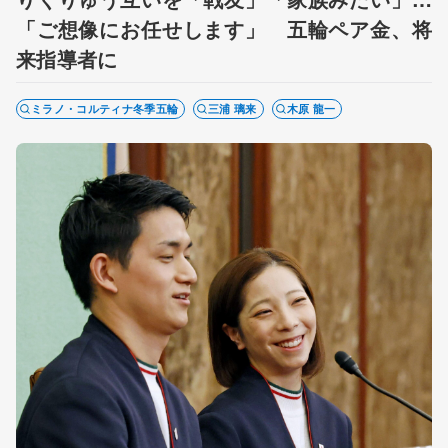
「ご想像にお任せします」 五輪ペア金、将
来指導者に
ミラノ・コルティナ冬季五輪
三浦 璃来
木原 龍一