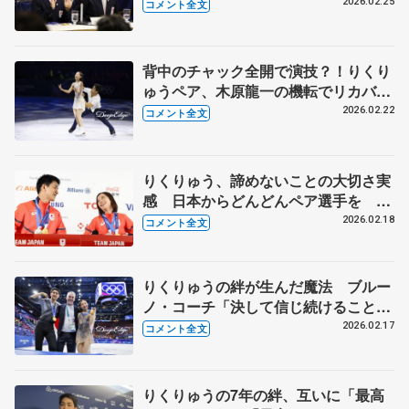
ゅう二人でやりたいことは…？【日本
2026.02.25
コメント全文
外国特派員協会記者会見】
背中のチャック全開で演技？！りくり
ゅうペア、木原龍一の機転でリカバリ
ー 「今日は僕がお兄さん！」【ミラ
2026.02.22
コメント全文
ノ五輪エキシビション後】
りくりゅう、諦めないことの大切さ実
感 日本からどんどんペア選手を
【ミラノ五輪一夜明け会見】
2026.02.18
コメント全文
りくりゅうの絆が生んだ魔法 ブルー
ノ・コーチ「決して信じ続けることを
止めなかった」 【ミラノ五輪ペアフ
2026.02.17
コメント全文
リー後】
りくりゅうの7年の絆、互いに「最高