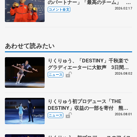
のパートナー」「最高のチーム」
【金メダリスト会見】
2026.02.17
コメント全文
あわせて読みたい
りくりゅう、「DESTINY」千秋楽で
グラディエーターに大歓声 3日間の
計4公演で延べ約１万8千人動員、三浦
2026.08.02
ニュース
璃来さん感極まる
りくりゅう初プロデュース「THE
DESTINY」収益の一部を寄付 熊本
地震、被災者支援
2026.08.01
ニュース