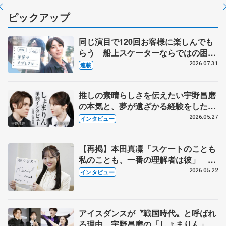
ピックアップ
同じ演目で120回お客様に楽しんでも
らう 船上スケーターならではの困難
とは 影響あったPIW前キャプテン松
2026.07.31
連載
永さんの存在
推しの素晴らしさを伝えたい宇野昌磨
の本気と、夢が遠ざかる経験をした本
田真凜の覚悟
2026.05.27
インタビュー
【再掲】本田真凜「スケートのことも
私のことも、一番の理解者は彼」 引
退時の単独インタビューで語った競技
2026.05.22
インタビュー
人生や家族、恋人、これからの夢…
アイスダンスが〝戦国時代〟と呼ばれ
る理由 宇野昌磨の「しょまりん」ら