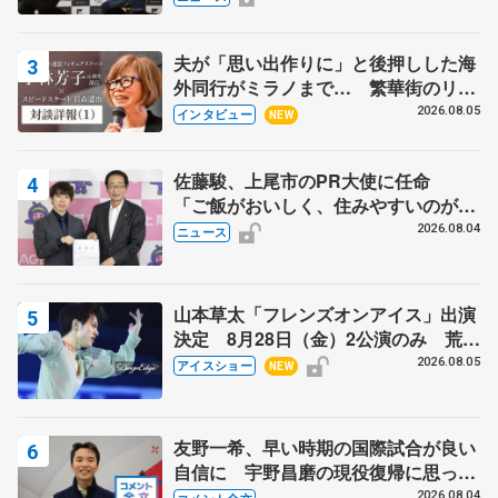
宏さんと対談
夫が「思い出作りに」と後押しした海
外同行がミラノまで… 繁華街のリン
クでは不良のお兄さんも味方に 小林
2026.08.05
インタビュー
NEW
芳子さんが振り返るスケート人生
佐藤駿、上尾市のPR大使に任命
「ご飯がおいしく、住みやすいのが魅
力」
2026.08.04
ニュース
山本草太「フレンズオンアイス」出演
決定 8月28日（金）2公演のみ 荒川
静香さんプロデュース、20周年のアイ
2026.08.05
アイスショー
NEW
スショー
友野一希、早い時期の国際試合が良い
自信に 宇野昌磨の現役復帰に思って
いること 【アジアンオープントロフ
2026.08.04