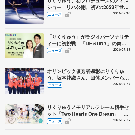
りくりゅう、初プロデュースのアイス
ショー リハ公開、初Vの2023年世界
選手権のSP披露 ハゼボロ、チョク
2026.07.30
ニュース
ベイら豪華メンバーが来日
「りくりゅう」がラジオパーソナリテ
ィーに初挑戦 「DESTINY」の舞台
裏エピソードも
2026.07.29
ニュース
オリンピック優秀者顕彰にりくりゅ
う、坂本花織さん、団体メンバーら
8月7日に文科省が表彰式、ブルーノ・
2026.07.27
ニュース
マルコット、中野園子らコーチも
りくりゅうメモリアルフレーム切手セ
ット「Two Hearts One Dream」 受
注生産、7月29日受け付け開始
2026.07.27
ニュース