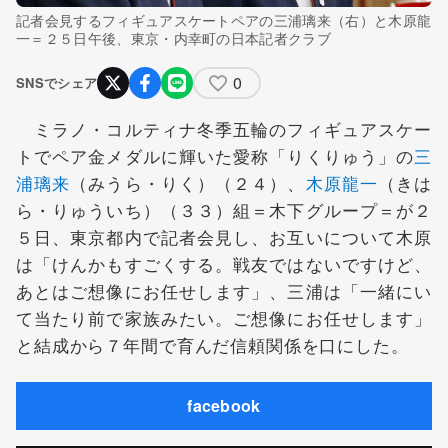
記者会見するフィギュアスケートペアの三浦璃来（右）と木原龍
一＝２５日午後、東京・内幸町の日本記者クラブ
0
SNSでシェア
ミラノ・コルティナ冬季五輪のフィギュアスケー
トでペア金メダルに輝いた愛称「りくりゅう」の
三
浦璃来
（みうら・りく）（２４）、
木原龍一
（きは
ら・りゅういち）（３３）組＝木下グループ＝が２
５日、東京都内で記者会見し、お互いについて木原
は「けんかもすごくする。戦友ではないですけど、
あとはご想像にお任せします」、三浦は「一緒にい
て当たり前で家族みたい。ご想像にお任せします」
と結成から７年間で育んだ信頼関係を口にした。
facebook