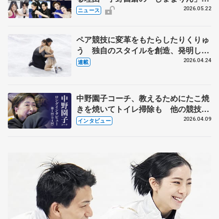
実力者が相次いで参戦 国内の競争激
2026.05.22
ニュース
化
ペア競技に変革をもたらしたりくりゅ
う 独自のスタイルを創造、発明した
【引退発表後②】
2026.04.24
連載
中野園子コーチ、教えるためにたこ焼
きを焼いてトイレ掃除も 他の競技に
も通用するという坂本花織の筋肉
2026.04.09
インタビュー