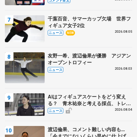
コメント全文
ィーフリー後】
千葉百音、サマーカップ欠場 世界フ
ィギュア女子2位
2026.08.05
ニュース
NEW
友野一希、渡辺倫果が優勝 アジアン
オープントロフィー
2026.08.03
ニュース
AIはフィギュアスケートをどう変え
る？ 青木祐奈と考える採点、トレー
ニングの未来
2026.08.04
ニュース
渡辺倫果、コメント難しい内容も...
「今までにないくらい早めに仕上げら