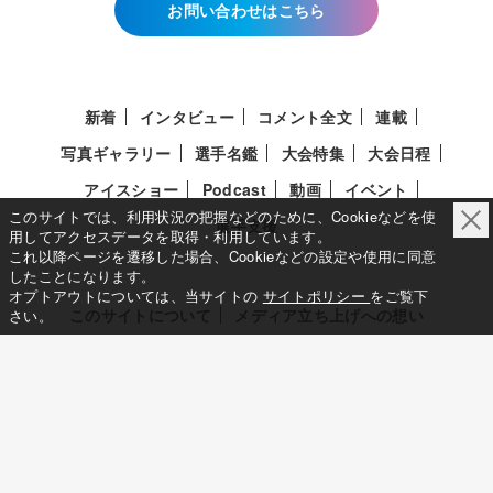
お問い合わせはこちら
新着
インタビュー
コメント全文
連載
写真ギャラリー
選手名鑑
大会特集
大会日程
アイスショー
Podcast
動画
イベント
このサイトでは、利用状況の把握などのために、Cookieなどを使
選手支援
用してアクセスデータを取得・利用しています。
これ以降ページを遷移した場合、Cookieなどの設定や使用に同意
したことになります。
オプトアウトについては、当サイトの
サイトポリシー
をご覧下
このサイトについて
メディア立ち上げへの想い
さい。
サイトポリシー
利用規約
利用者情報の外部送信について
特定商取引法に基づく表示について
Deep Edge
一般社団法人共同通信社