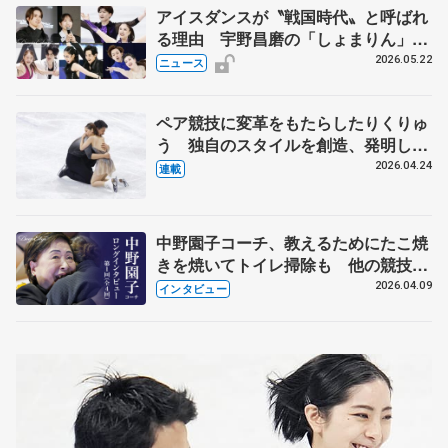
アイスダンスが〝戦国時代〟と呼ばれ
る理由 宇野昌磨の「しょまりん」ら
実力者が相次いで参戦 国内の競争激
2026.05.22
ニュース
化
ペア競技に変革をもたらしたりくりゅ
う 独自のスタイルを創造、発明した
【引退発表後②】
2026.04.24
連載
中野園子コーチ、教えるためにたこ焼
きを焼いてトイレ掃除も 他の競技に
も通用するという坂本花織の筋肉
2026.04.09
インタビュー