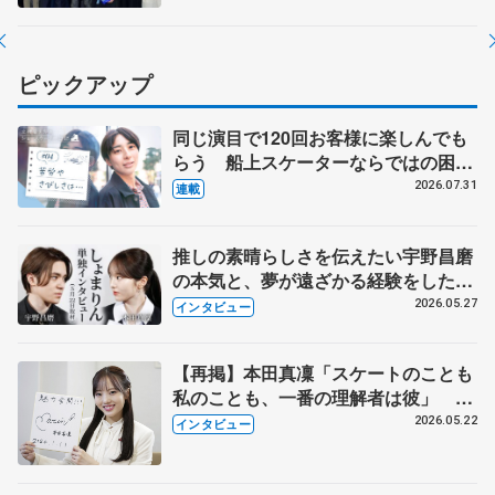
ピックアップ
同じ演目で120回お客様に楽しんでも
らう 船上スケーターならではの困難
とは 影響あったPIW前キャプテン松
2026.07.31
連載
永さんの存在
推しの素晴らしさを伝えたい宇野昌磨
の本気と、夢が遠ざかる経験をした本
田真凜の覚悟
2026.05.27
インタビュー
【再掲】本田真凜「スケートのことも
私のことも、一番の理解者は彼」 引
退時の単独インタビューで語った競技
2026.05.22
インタビュー
人生や家族、恋人、これからの夢…