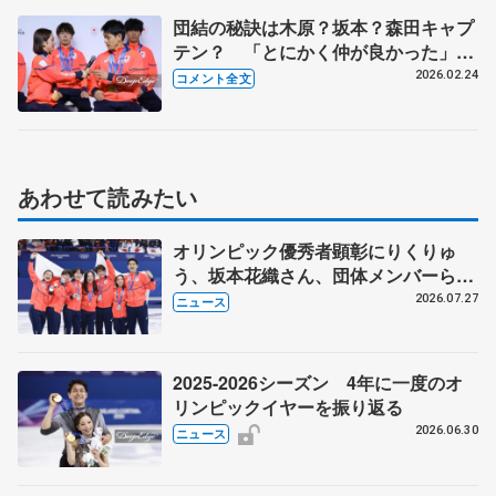
団結の秘訣は木原？坂本？森田キャプ
テン？ 「とにかく仲が良かった」チ
ームジャパン【選手団帰国・メダリス
2026.02.24
コメント全文
ト会見】
あわせて読みたい
オリンピック優秀者顕彰にりくりゅ
う、坂本花織さん、団体メンバーら
8月7日に文科省が表彰式、ブルーノ・
2026.07.27
ニュース
マルコット、中野園子らコーチも
2025-2026シーズン 4年に一度のオ
リンピックイヤーを振り返る
2026.06.30
ニュース