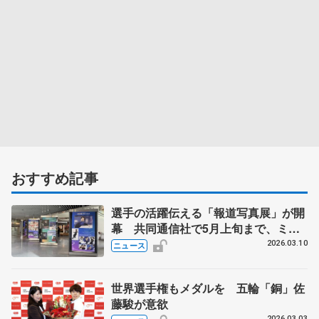
おすすめ記事
選手の活躍伝える「報道写真展」が開
幕 共同通信社で5月上旬まで、ミラ
ノ・コルティナ冬季オリンピック
2026.03.10
ニュース
世界選手権もメダルを 五輪「銅」佐
藤駿が意欲
2026.03.03