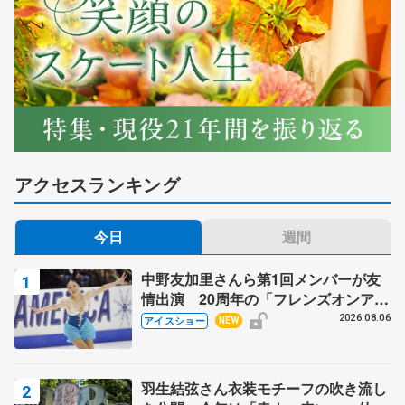
アクセスランキング
今日
週間
中野友加里さんら第1回メンバーが友
情出演 20周年の「フレンズオンアイ
ス」 宮本賢二さん、有川梨絵さん、
2026.08.06
アイスショー
NEW
田村岳斗さんも
羽生結弦さん衣装モチーフの吹き流し