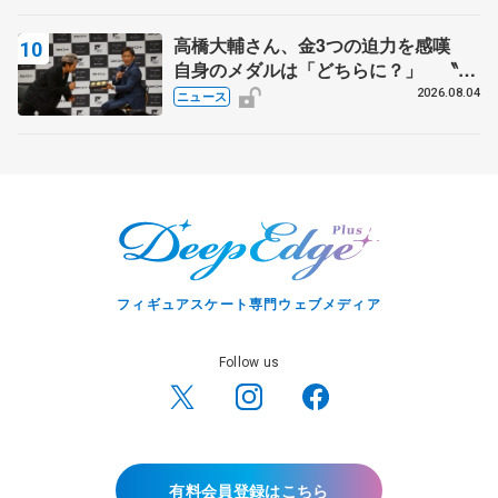
高橋大輔さん、金3つの迫力を感嘆
自身のメダルは「どちらに？」 〝リ
ス兄弟〟オリンピック3連覇の野村忠
2026.08.04
ニュース
宏さんと対談
フィギュアスケート専門ウェブメディア
Follow us
有料会員登録はこちら