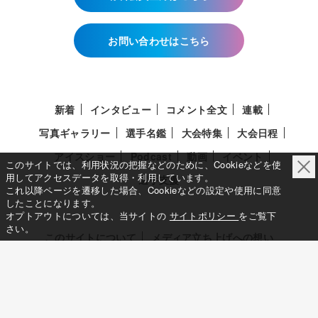
お問い合わせはこちら
新着
インタビュー
コメント全文
連載
写真ギャラリー
選手名鑑
大会特集
大会日程
アイスショー
Podcast
動画
イベント
このサイトでは、利用状況の把握などのために、Cookieなどを使
用してアクセスデータを取得・利用しています。
選手支援
これ以降ページを遷移した場合、Cookieなどの設定や使用に同意
したことになります。
オプトアウトについては、当サイトの
サイトポリシー
をご覧下
さい。
このサイトについて
メディア立ち上げへの想い
サイトポリシー
利用規約
利用者情報の外部送信について