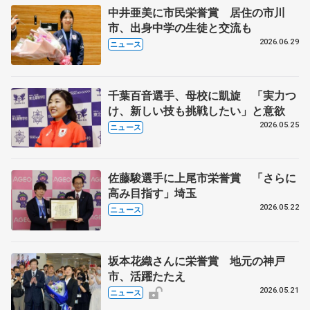
中井亜美に市民栄誉賞 居住の市川
市、出身中学の生徒と交流も
2026.06.29
ニュース
千葉百音選手、母校に凱旋 「実力つ
け、新しい技も挑戦したい」と意欲
2026.05.25
ニュース
佐藤駿選手に上尾市栄誉賞 「さらに
高み目指す」埼玉
2026.05.22
ニュース
坂本花織さんに栄誉賞 地元の神戸
市、活躍たたえ
2026.05.21
ニュース