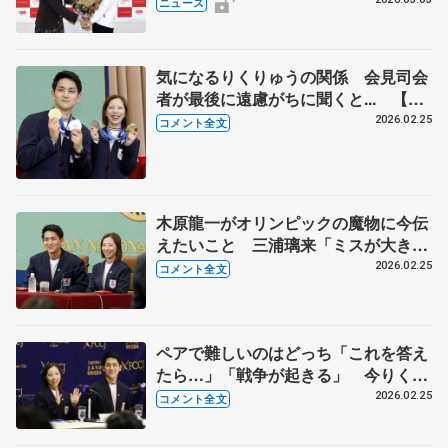
ニュース
気になるりくりゅうの関係 会見司会
者が最後に遠慮がちに聞くと... 【日
本記者クラブ会見・後半】
2026.02.25
コメント全文
木原龍一がオリンピックの魔物に今伝
えたいこと 三浦璃来「ミスが大きく
成長させてくれた」 【日本記者クラ
2026.02.25
コメント全文
ブ会見・前半】
ペアで難しいのはどっち「これを答え
たら…」「戦争が起きる」 今りくり
ゅう二人でやりたいことは…？【日本
2026.02.25
コメント全文
外国特派員協会記者会見】