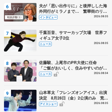
夫が「思い出作りに」と後押しした海
外同行がミラノまで… 繁華街のリン
クでは不良のお兄さんも味方に 小林
2026.08.05
インタビュー
芳子さんが振り返るスケート人生
千葉百音、サマーカップ欠場 世界フ
ィギュア女子2位
2026.08.05
ニュース
佐藤駿、上尾市のPR大使に任命
「ご飯がおいしく、住みやすいのが魅
力」
2026.08.04
ニュース
山本草太「フレンズオンアイス」出演
決定 8月28日（金）2公演のみ 荒川
静香さんプロデュース、20周年のアイ
2026.08.05
アイスショー
スショー