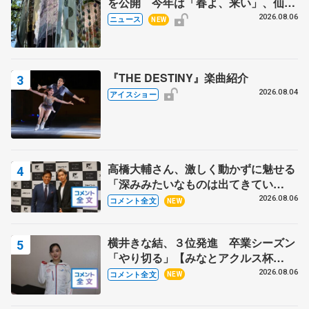
を公開 今年は「春よ、来い」、仙台
の瑞鳳殿
2026.08.06
ニュース
NEW
『THE DESTINY』楽曲紹介
2026.08.04
アイスショー
高橋大輔さん、激しく動かずに魅せる
「深みみたいなものは出てきてい
る？」 〝兄さん〟と慕うレジェンド
2026.08.06
コメント全文
NEW
野村忠宏さんと和気あいあい
横井きな結、３位発進 卒業シーズン
「やり切る」【みなとアクルス杯
SP】
2026.08.06
コメント全文
NEW