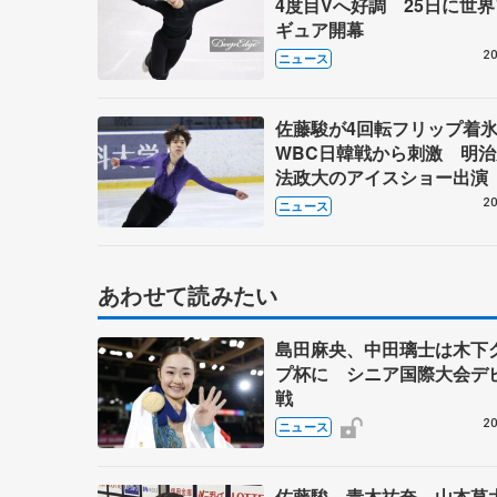
4度目Vへ好調 25日に世
ギュア開幕
20
ニュース
佐藤駿が4回転フリップ
WBC日韓戦から刺激 明
法政大のアイスショー出演
20
ニュース
あわせて読みたい
島田麻央、中田璃士は木下
プ杯に シニア国際大会デ
戦
20
ニュース
佐藤駿、青木祐奈、山本草