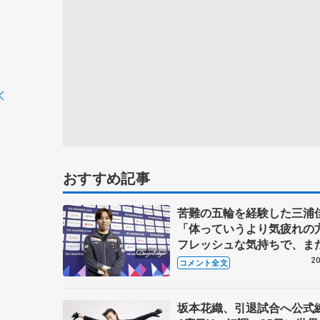
おすすめ記事
苦難の五輪を経験した三浦
「体っていうより気疲れの
フレッシュな気持ちで、ま
者として頑張りたい」【世
20
コメント全文
ギュア公式練習】
坂本花織、引退試合へ公