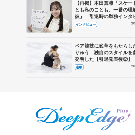
【再掲】本田真凜「スケー
とも私のことも、一番の理
彼」 引退時の単独インタ
で語った競技人生や家族、
20
インタビュー
これからの夢…
ペア競技に変革をもたらし
りゅう 独自のスタイルを
発明した【引退発表後②】
20
連載