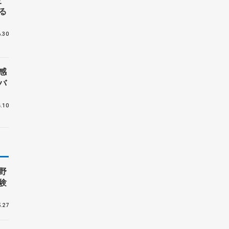
る
.30
感
バ
.10
野
験
.27