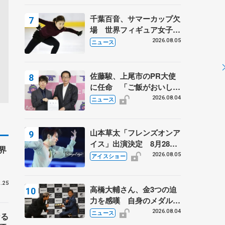
は不良のお兄さんも味方
に 小林芳子さんが振り返
千葉百音、サマーカップ欠
るスケート人生
場 世界フィギュア女子2
位
2026.08.05
ニュース
佐藤駿、上尾市のPR大使
に任命 「ご飯がおいし
く、住みやすいのが魅力」
2026.08.04
ニュース
山本草太「フレンズオンア
イス」出演決定 8月28日
界
（金）2公演のみ 荒川静
2026.08.05
アイスショー
香さんプロデュース、20
周年のアイスショー
.25
高橋大輔さん、金3つの迫
力を感嘆 自身のメダルは
「どちらに？」 〝リス兄
2026.08.04
ニュース
なる
弟〟オリンピック3連覇の