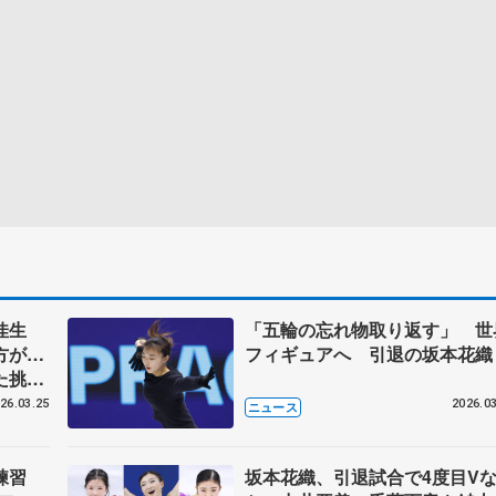
佳生
「五輪の忘れ物取り返す」 世
方が…
フィギュアへ 引退の坂本花織
た挑戦
界フィ
26.03.25
2026.03
ニュース
式練習
坂本花織、引退試合で4度目V