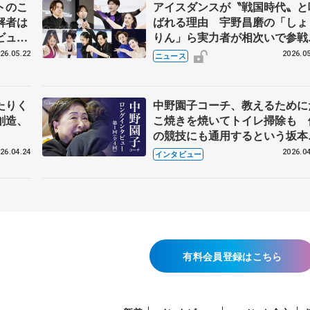
トのこ
アイスダンスが〝戦国時代〟と
解者は
ばれる理由 宇野昌磨の「しょ
ビュー
りん」ら実力者が相次いで参
恋人、
国内の競争激化
26.05.22
2026.05
ニュース
たりく
中野園子コーチ、教えるために
創造、
こ焼きを焼いてトイレ掃除も 
の競技にも通用するという坂本
織の筋肉
26.04.24
2026.04
インタビュー
有料会員登録はこちら