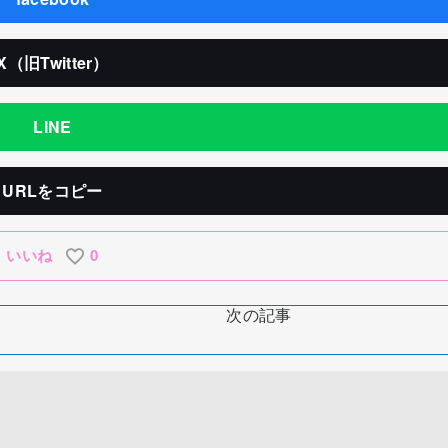
X（旧Twitter）
LINE
URLをコピー
いいね
0
次の記事