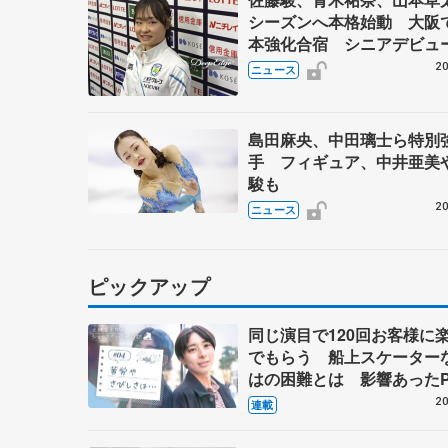
シーズンへ本格始動 大阪
本強化合宿 シニアデビュ
田麻央らも
20
ニュース
島田麻央、中田璃士ら特別
手 フィギュア、中井亜美
駿も
20
ニュース
ピックアップ
同じ演目で120回お客様に
でもらう 船上スケーター
はの困難とは 影響あったP
キャプテン松永さんの存在
20
連載