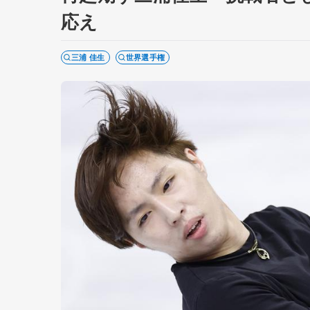
応え
三浦 佳生
世界選手権