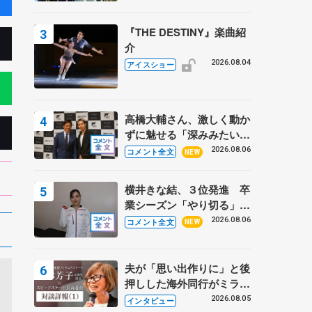
『THE DESTINY』楽曲紹
介
2026.08.04
アイスショー
高橋大輔さん、激しく動か
ずに魅せる「深みみたいな
ものは出てきている？」
2026.08.06
コメント全文
NEW
〝兄さん〟と慕うレジェン
ド野村忠宏さんと和気あい
横井きな結、３位発進 卒
あい
業シーズン「やり切る」
【みなとアクルス杯SP】
2026.08.06
コメント全文
NEW
夫が「思い出作りに」と後
押しした海外同行がミラノ
まで… 繁華街のリンクで
2026.08.05
インタビュー