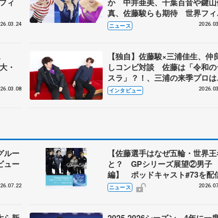
界フィ
か 中井亜美、千葉百音や鍵山
真、佐藤駿らも期待 世界フィ
ュア25日開幕
26.03.24
2026.03
ニュース
着氷
【独自】佐藤駿×三浦佳生、仲
治大・
しコンビ対談 佐藤は「令和の
スラ」？！、三浦の来季プロは
「自分の演技をただ見せたい」
26.03.08
2026.03
インタビュー
グルー
【佐藤選手はなぜ五輪・世界王
ビュー
と？ GPシリーズ展望②男子
編】 ポッドキャスト#73を配
26.07.22
2026.07
ニュース
太ら新
2025-2026シーズン 4年に一