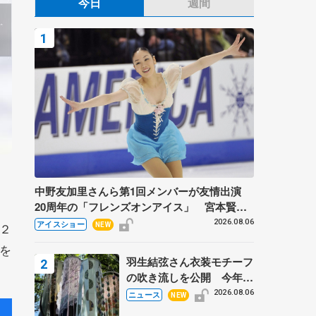
今日
週間
中野友加里さんら第1回メンバーが友情出演
20周年の「フレンズオンアイス」 宮本賢二
さん、有川梨絵さん、田村岳斗さんも
2026.08.06
アイスショー
２
NEW
を
羽生結弦さん衣装モチーフ
の吹き流しを公開 今年は
「春よ、来い」、仙台の瑞
2026.08.06
ニュース
NEW
鳳殿