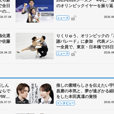
で全日
のオリンピックイヤーを振り返
ーの島
26.07.04
2026.06
ニュース
強化選
りくりゅう、オリンピックの「
や佐藤
謝パレード」に参加 代表メン
ー全員で、東京・日本橋で25日
26.04.22
2026.04
ニュース
楽しん
推しの素晴らしさを伝えたい宇
ならで
昌磨の本気と、夢が遠ざかる経
IW前
をした本田真凜の覚悟
26.07.31
2026.05
インタビュー