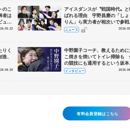
トのこ
アイスダンスが〝戦国時代〟と
解者は
ばれる理由 宇野昌磨の「しょ
ビュー
りん」ら実力者が相次いで参
恋人、
国内の競争激化
26.05.22
2026.05
ニュース
たりく
中野園子コーチ、教えるために
創造、
こ焼きを焼いてトイレ掃除も 
の競技にも通用するという坂本
織の筋肉
26.04.24
2026.04
インタビュー
有料会員登録はこちら