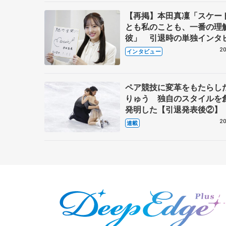
【再掲】本田真凜「スケー
とも私のことも、一番の理
彼」 引退時の単独インタ
で語った競技人生や家族、
20
インタビュー
これからの夢…
ペア競技に変革をもたらし
りゅう 独自のスタイルを
発明した【引退発表後②】
20
連載