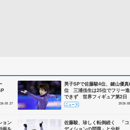
ー
男子SPで佐藤駿4位、鍵山優真
SP
位 三浦佳生は25位でフリー進
できず 世界フィギュア第2日
26.03.27
2026.03
ニュース
ション
佐藤駿、珍しく転倒続く 「コ
動画を
ディションの問題」と分析