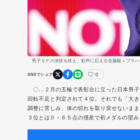
男子ＳＰの演技を終え、歓声に応える佐藤駿＝プラハ
0
SNSでシェア
〇…２月の五輪で表彰台に立った日本男子
回転不足と判定されて４位。それでも「大き
調整に苦しみ、体の切れを取り戻せないまま
３位とは０・６５点の僅差で初メダルの望み