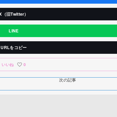
X（旧Twitter）
LINE
URLをコピー
いいね
0
次の記事