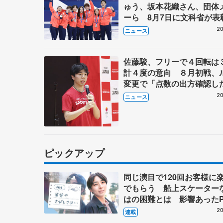
ゅう、坂本花織さん、団体
ーら 8月7日に文科省が表
ブルーノ・マルコット、中
20
ニュース
らコーチも
佐藤駿、フリーで４回転は
計４度の意向 ８月初戦、
変更で「点数の出方確認し
20
ニュース
ピックアップ
同じ演目で120回お客様に
でもらう 船上スケーター
はの困難とは 影響あったP
キャプテン松永さんの存在
20
連載