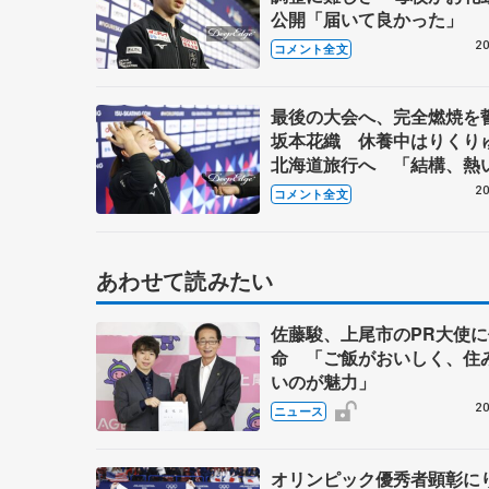
公開「届いて良かった」 
フィギュア公式練習】
20
コメント全文
最後の大会へ、完全燃焼を
坂本花織 休養中はりくり
北海道旅行へ 「結構、熱
しました」【世界フィギュ
20
コメント全文
練習】
あわせて読みたい
佐藤駿、上尾市のPR大使に
命 「ご飯がおいしく、住
いのが魅力」
20
ニュース
オリンピック優秀者顕彰に