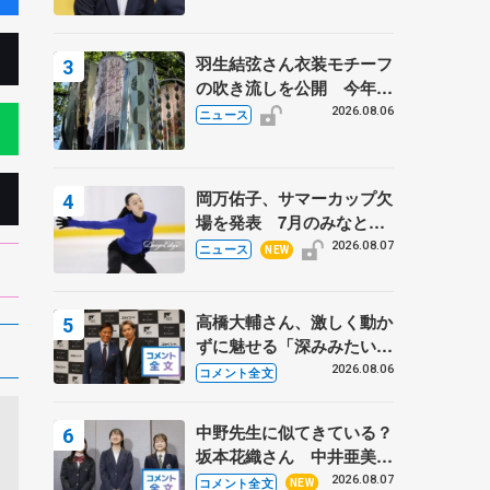
羽生結弦さん衣装モチーフ
の吹き流しを公開 今年は
「春よ、来い」、仙台の瑞
2026.08.06
ニュース
鳳殿
岡万佑子、サマーカップ欠
場を発表 7月のみなとア
クルス杯は腰痛の影響で
2026.08.07
ニュース
NEW
高橋大輔さん、激しく動か
ずに魅せる「深みみたいな
ものは出てきている？」
2026.08.06
コメント全文
〝兄さん〟と慕うレジェン
ド野村忠宏さんと和気あい
中野先生に似てきている？
あい
坂本花織さん 中井亜美は
クリケットのサマーキャン
2026.08.07
コメント全文
NEW