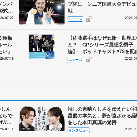
メンバ
プ杯に シニア国際大会デビュ
彰式、
戦
野園子
26.07.27
2026.07
ニュース
３種類
【佐藤選手はなぜ五輪・世界王
ルール
と？ GPシリーズ展望②男子
たい」
編】 ポッドキャスト#73を配
26.07.19
2026.07
ニュース
楽しん
推しの素晴らしさを伝えたい宇
ならで
昌磨の本気と、夢が遠ざかる経
IW前
をした本田真凜の覚悟
26.07.31
2026.05
インタビュー