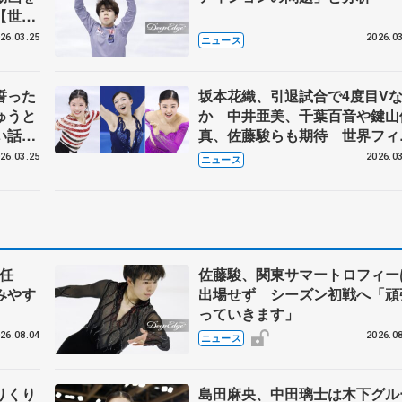
【世界
26.03.25
2026.03
ニュース
誓った
坂本花織、引退試合で4度目V
ゅうと
か 中井亜美、千葉百音や鍵山
い話は
真、佐藤駿らも期待 世界フィ
ア公式
ュア25日開幕
26.03.25
2026.03
ニュース
任
佐藤駿、関東サマートロフィー
みやす
出場せず シーズン初戦へ「頑
っていきます」
26.08.04
2026.08
ニュース
りくり
島田麻央、中田璃士は木下グル