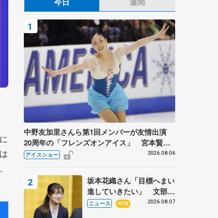
今日
週間
中野友加里さんら第1回メンバーが友情出演
に
20周年の「フレンズオンアイス」 宮本賢二
は
さん、有川梨絵さん、田村岳斗さんも
2026.08.06
アイスショー
、
坂本花織さん「目標へまい
進していきたい」 文部科
学省スポーツ表彰式で代表
2026.08.07
ニュース
NEW
謝辞