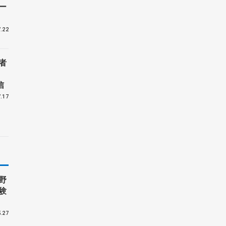
ー
.22
者
信
.17
野
験
.27