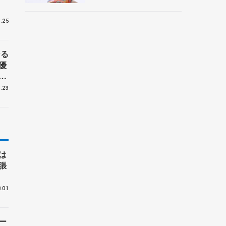
央
.25
なる
優
ギ
.23
は
張
.01
ー