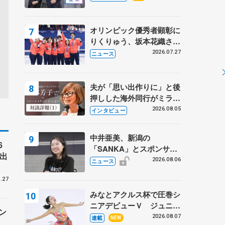
プに 島田麻央はたくさん
試合に出て国際大会へ【文
部科学省スポーツ表彰
オリンピック優秀者顕彰に
式】
りくりゅう、坂本花織さ
ん、団体メンバーら 8月
2026.07.27
ニュース
7日に文科省が表彰式、ブ
ルーノ・マルコット、中野
園子らコーチも
夫が「思い出作りに」と後
押しした海外同行がミラノ
まで… 繁華街のリンクで
2026.08.05
インタビュー
は不良のお兄さんも味方
に 小林芳子さんが振り返
中井亜美、新潟の
るスケート人生
6
「SANKA」とスポンサー
出
契約 「全力で応援」とコ
2026.08.06
ニュース
メント
.27
みなとアクルス杯で圧巻シ
ニアデビューＶ ジュニア
ン
で４シーズン無敗の島田麻
2026.08.07
連載
NEW