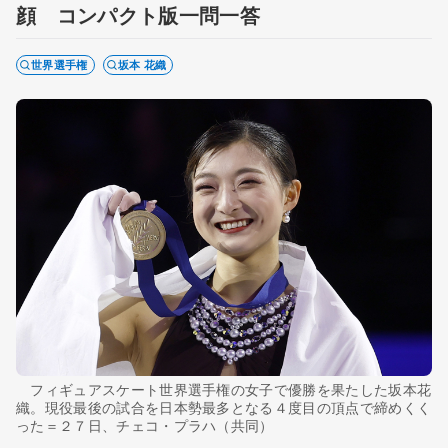
顔 コンパクト版一問一答
世界選手権
坂本 花織
フィギュアスケート世界選手権の女子で優勝を果たした坂本花
織。現役最後の試合を日本勢最多となる４度目の頂点で締めくく
った＝２７日、チェコ・プラハ（共同）