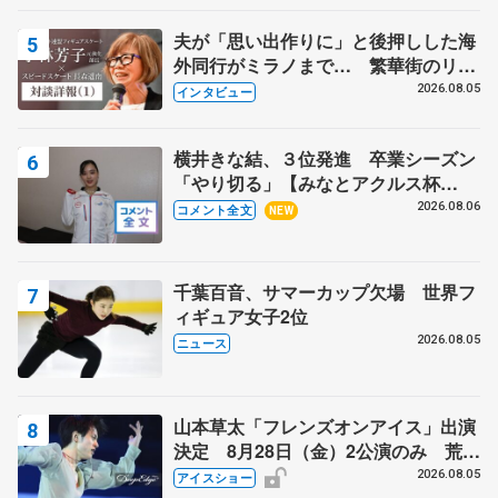
夫が「思い出作りに」と後押しした海
外同行がミラノまで… 繁華街のリン
クでは不良のお兄さんも味方に 小林
2026.08.05
インタビュー
芳子さんが振り返るスケート人生
横井きな結、３位発進 卒業シーズン
「やり切る」【みなとアクルス杯
SP】
2026.08.06
コメント全文
NEW
千葉百音、サマーカップ欠場 世界フ
ィギュア女子2位
2026.08.05
ニュース
山本草太「フレンズオンアイス」出演
決定 8月28日（金）2公演のみ 荒川
静香さんプロデュース、20周年のアイ
2026.08.05
アイスショー