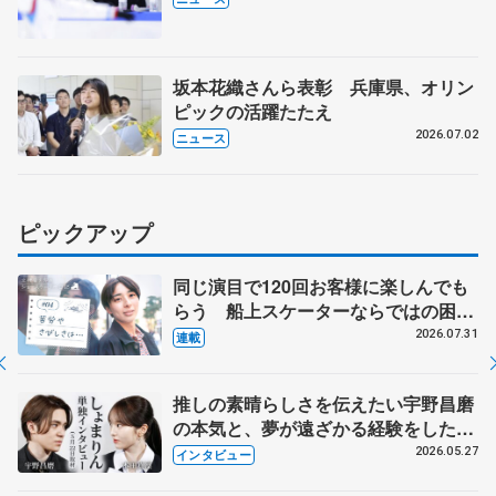
坂本花織さんら表彰 兵庫県、オリン
ピックの活躍たたえ
2026.07.02
ニュース
ピックアップ
同じ演目で120回お客様に楽しんでも
らう 船上スケーターならではの困難
とは 影響あったPIW前キャプテン松
2026.07.31
連載
永さんの存在
推しの素晴らしさを伝えたい宇野昌磨
の本気と、夢が遠ざかる経験をした本
田真凜の覚悟
2026.05.27
インタビュー