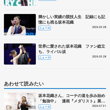
は？【世界フィギュア女子フリー】
輝かしい実績の競技人生 記録にも記
憶にも残る坂本花織
2026.03.28
ニュース
世界に愛された坂本花織 ファン総立
ち、ライバル涙
2026.03.28
ニュース
あわせて読みたい
坂本花織さん、コーチの道を歩み始め
「勉強中」 漫画『メダリスト』展覧
会で子どもたちにエール
2026.07.31
ニュース