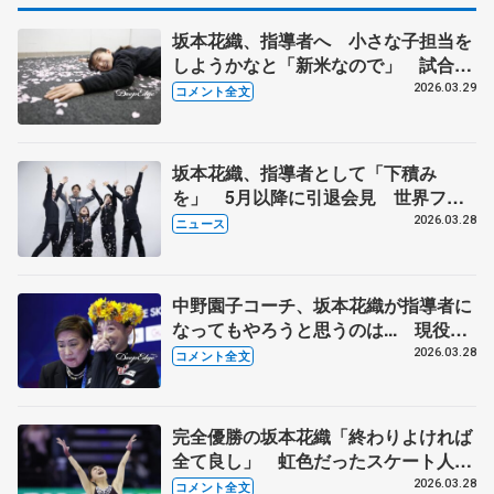
坂本花織、指導者へ 小さな子担当を
しようかなと「新米なので」 試合後
「人生初でスコーン食べた」、報道陣
2026.03.29
コメント全文
に「いる人どうぞー」【世界フィギュ
ア一夜明け】
坂本花織、指導者として「下積み
を」 5月以降に引退会見 世界フィ
ギュア優勝から一夜明け
2026.03.28
ニュース
中野園子コーチ、坂本花織が指導者に
なってもやろうと思うのは... 現役は
「今日で終わり。楽しんで帰ってくれ
2026.03.28
コメント全文
たら。私も楽しめました」【世界フィ
ギュア女子フリー】
完全優勝の坂本花織「終わりよければ
全て良し」 虹色だったスケート人
生、これからの人生にプラスするの
2026.03.28
コメント全文