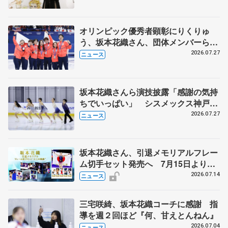
オリンピック優秀者顕彰にりくりゅ
う、坂本花織さん、団体メンバーら
8月7日に文科省が表彰式、ブルーノ・
2026.07.27
ニュース
マルコット、中野園子らコーチも
坂本花織さんら演技披露「感謝の気持
ちでいっぱい」 シスメックス神戸ア
イスキャンパス開場1周年イベント
2026.07.27
ニュース
坂本花織さん、引退メモリアルフレー
ム切手セット発売へ 7月15日より申
込受付開始
2026.07.14
ニュース
三宅咲綺、坂本花織コーチに感謝 指
導を週２回ほど『何、甘えとんねん』
2026.07.04
ニュース