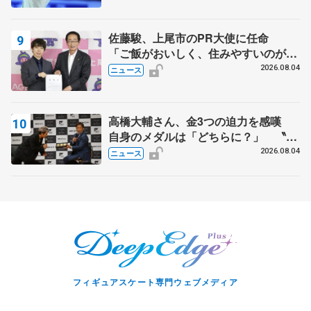
スショー
佐藤駿、上尾市のPR大使に任命
「ご飯がおいしく、住みやすいのが魅
力」
2026.08.04
ニュース
高橋大輔さん、金3つの迫力を感嘆
自身のメダルは「どちらに？」 〝リ
ス兄弟〟オリンピック3連覇の野村忠
2026.08.04
ニュース
宏さんと対談
フィギュアスケート専門ウェブメディア