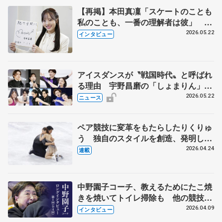
【再掲】本田真凜「スケートのことも
私のことも、一番の理解者は彼」 引
退時の単独インタビューで語った競技
2026.05.22
インタビュー
人生や家族、恋人、これからの夢…
アイスダンスが〝戦国時代〟と呼ばれ
る理由 宇野昌磨の「しょまりん」ら
実力者が相次いで参戦 国内の競争激
2026.05.22
ニュース
化
ペア競技に変革をもたらしたりくりゅ
う 独自のスタイルを創造、発明した
【引退発表後②】
2026.04.24
連載
中野園子コーチ、教えるためにたこ焼
きを焼いてトイレ掃除も 他の競技に
も通用するという坂本花織の筋肉
2026.04.09
インタビュー