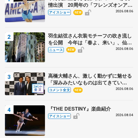
情出演 20周年の「フレンズオンアイ
ス」 宮本賢二さん、有川梨絵さん、
2026.08.06
アイスショー
NEW
田村岳斗さんも
羽生結弦さん衣装モチーフの吹き流し
を公開 今年は「春よ、来い」、仙台
の瑞鳳殿
2026.08.06
ニュース
NEW
高橋大輔さん、激しく動かずに魅せる
「深みみたいなものは出てきてい
る？」 〝兄さん〟と慕うレジェンド
2026.08.06
コメント全文
NEW
野村忠宏さんと和気あいあい
『THE DESTINY』楽曲紹介
2026.08.04
アイスショー