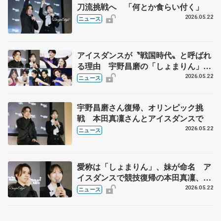
刀流挑戦へ 「何とか食らい付く」
2026.05.22
ニュース
アイスダンスが〝戦国時代〟と呼ばれ
る理由 宇野昌磨の「しょまりん」ら
実力者が相次いで参戦 国内の競争激
2026.05.22
ニュース
化
宇野昌磨さん復帰、オリンピック挑
戦 本田真凜さんとアイスダンスで
2026.05.22
ニュース
愛称は「しょまりん」、妹が命名 ア
イスダンスで競技復帰の本田真凜、宇
野昌磨組
2026.05.22
ニュース