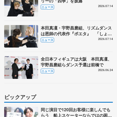
リーの「四季」を披露
2026.07.14
ニュース
本田真凜・宇野昌磨組、リズムダンス
は恩師の代表作『ポエタ』 「しょま
りん」今季はステファン・ランビエル
2026.07.14
ニュース
氏が帯同
全日本フィギュアは大阪 本田真凜、
宇野昌磨組らダンス予選は前橋で
2026.06.24
ニュース
ピックアップ
同じ演目で120回お客様に楽しんでも
らう 船上スケーターならではの困難