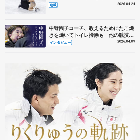
【引退発表後②】
2026.04.24
連載
中野園子コーチ、教えるためにたこ焼
きを焼いてトイレ掃除も 他の競技に
も通用するという坂本花織の筋肉
2026.04.09
インタビュー