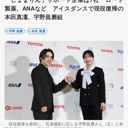
製薬、ANAなど アイスダンスで現役復帰の
本田真凜、宇野昌磨組
宇野 昌磨
本田 真凜
現役復帰を表明し、写真撮影に応じる宇野昌磨さん（左）と本