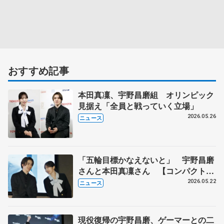
おすすめ記事
本田真凜、宇野昌磨組 オリンピック
見据え「全員と戦っていく立場」
2026.05.26
ニュース
「五輪目標かなえないと」 宇野昌磨
さんと本田真凜さん 【コンパクト一
問一答】
2026.05.22
ニュース
現役復帰の宇野昌磨、ゲーマーとの二