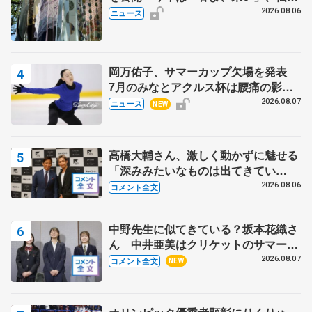
の瑞鳳殿
2026.08.06
ニュース
岡万佑子、サマーカップ欠場を発表
7月のみなとアクルス杯は腰痛の影響
で
2026.08.07
ニュース
NEW
高橋大輔さん、激しく動かずに魅せる
「深みみたいなものは出てきてい
る？」 〝兄さん〟と慕うレジェンド
2026.08.06
コメント全文
野村忠宏さんと和気あいあい
中野先生に似てきている？坂本花織さ
ん 中井亜美はクリケットのサマーキ
ャンプに 島田麻央はたくさん試合に
2026.08.07
コメント全文
NEW
出て国際大会へ【文部科学省スポーツ
表彰式】