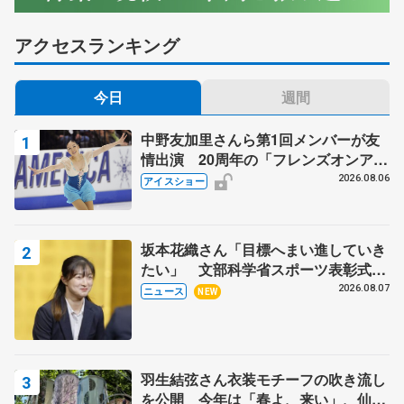
アクセスランキング
今日
週間
中野友加里さんら第1回メンバーが友
情出演 20周年の「フレンズオンアイ
ス」 宮本賢二さん、有川梨絵さん、
2026.08.06
アイスショー
田村岳斗さんも
坂本花織さん「目標へまい進していき
たい」 文部科学省スポーツ表彰式で
代表謝辞
2026.08.07
ニュース
NEW
羽生結弦さん衣装モチーフの吹き流し
を公開 今年は「春よ、来い」、仙台