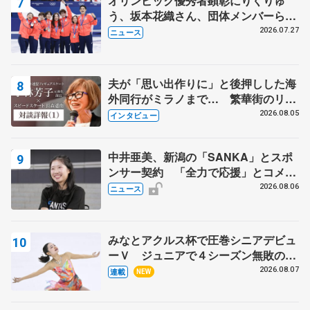
オリンピック優秀者顕彰にりくりゅ
う、坂本花織さん、団体メンバーら
8月7日に文科省が表彰式、ブルーノ・
2026.07.27
ニュース
マルコット、中野園子らコーチも
夫が「思い出作りに」と後押しした海
外同行がミラノまで… 繁華街のリン
クでは不良のお兄さんも味方に 小林
2026.08.05
インタビュー
芳子さんが振り返るスケート人生
中井亜美、新潟の「SANKA」とスポ
ンサー契約 「全力で応援」とコメン
ト
2026.08.06
ニュース
みなとアクルス杯で圧巻シニアデビュ
ーＶ ジュニアで４シーズン無敗の島
田麻央
2026.08.07
連載
NEW