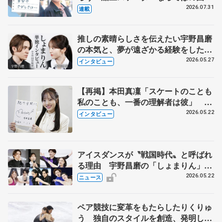
とは 影響あったPIW前キャプテン松
2026.07.31
連載
永さんの存在
推しの素晴らしさを伝えたい宇野昌磨
の本気と、夢が遠ざかる経験をした本
田真凜の覚悟
2026.05.27
インタビュー
【再掲】本田真凜「スケートのことも
私のことも、一番の理解者は彼」 引
退時の単独インタビューで語った競技
2026.05.22
インタビュー
人生や家族、恋人、これからの夢…
アイスダンスが〝戦国時代〟と呼ばれ
る理由 宇野昌磨の「しょまりん」ら
実力者が相次いで参戦 国内の競争激
2026.05.22
ニュース
化
ペア競技に変革をもたらしたりくりゅ
う 独自のスタイルを創造、発明した