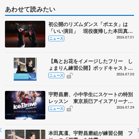
あわせて読みたい
初公開のリズムダンス「ポエタ」は
「いい演目」 現役復帰した本田真
凜、宇野昌磨組がアイスショー
2026.07.31
ニュース
【鳥とお花をイメージしたフリー し
ょまりん練習公開】ポッドキャスト
#75を配信
2026.07.30
ニュース
宇野昌磨、小中学生にスケートの特別
レッスン 東京辰巳アイスアリーナ
で、「Ice Brave -A TURNING
2026.07.29
ニュース
SEASON-」東京公演の開催記念
本田真凜、宇野昌磨組が練習公開 フ