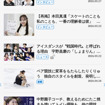
田真凜の覚悟
2026.05.27
インタビュー
【再掲】本田真凜「スケートのことも
私のことも、一番の理解者は彼」 引
退時の単独インタビューで語った競技
2026.05.22
インタビュー
人生や家族、恋人、これからの夢…
アイスダンスが〝戦国時代〟と呼ばれ
る理由 宇野昌磨の「しょまりん」ら
実力者が相次いで参戦 国内の競争激
2026.05.22
ニュース
化
ペア競技に変革をもたらしたりくりゅ
う 独自のスタイルを創造、発明した
【引退発表後②】
2026.04.24
連載
中野園子コーチ、教えるためにたこ焼
きを焼いてトイレ掃除も 他の競技に