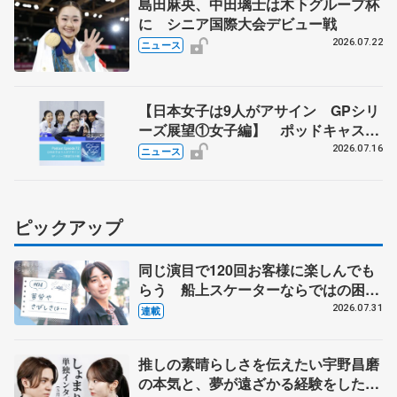
島田麻央、中田璃士は木下グループ杯
に シニア国際大会デビュー戦
2026.07.22
ニュース
【日本女子は9人がアサイン GPシリ
ーズ展望①女子編】 ポッドキャスト
#72を配信
2026.07.16
ニュース
ピックアップ
同じ演目で120回お客様に楽しんでも
らう 船上スケーターならではの困難
とは 影響あったPIW前キャプテン松
2026.07.31
連載
永さんの存在
推しの素晴らしさを伝えたい宇野昌磨
の本気と、夢が遠ざかる経験をした本