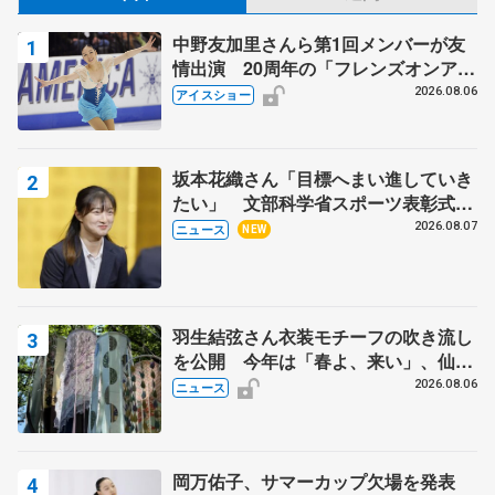
中野友加里さんら第1回メンバーが友
情出演 20周年の「フレンズオンアイ
ス」 宮本賢二さん、有川梨絵さん、
2026.08.06
アイスショー
田村岳斗さんも
坂本花織さん「目標へまい進していき
たい」 文部科学省スポーツ表彰式で
代表謝辞
2026.08.07
ニュース
NEW
羽生結弦さん衣装モチーフの吹き流し
を公開 今年は「春よ、来い」、仙台
の瑞鳳殿
2026.08.06
ニュース
岡万佑子、サマーカップ欠場を発表