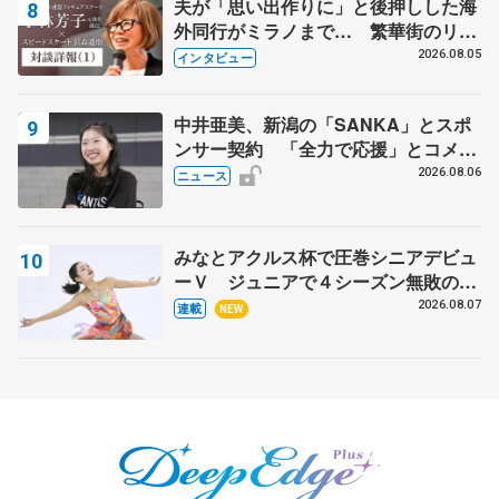
夫が「思い出作りに」と後押しした海
外同行がミラノまで… 繁華街のリン
クでは不良のお兄さんも味方に 小林
2026.08.05
インタビュー
芳子さんが振り返るスケート人生
中井亜美、新潟の「SANKA」とスポ
ンサー契約 「全力で応援」とコメン
ト
2026.08.06
ニュース
みなとアクルス杯で圧巻シニアデビュ
ーＶ ジュニアで４シーズン無敗の島
田麻央
2026.08.07
連載
NEW