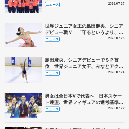
8月7日に文科省が表彰式、ブルーノ・
2026.07.27
ニュース
マルコット、中野園子らコーチも
世界ジュニア女王の島田麻央、シニア
デビュー戦Ｖ 「守るというより、攻
める」気持ち、みなとアクルス杯
2026.07.25
ニュース
島田麻央、シニアデビューでＳＰ首
位 世界ジュニア女王、みなとアクル
ス杯
2026.07.24
ニュース
男女は全日本Vで代表へ 日本スケー
ト連盟、世界フィギュアの選考基準を
承認
2026.07.22
ニュース