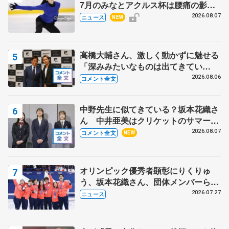
7月のみなとアクルス杯は腰痛の影響
で
2026.08.07
ニュース
NEW
高橋大輔さん、激しく動かずに魅せる
「深みみたいなものは出てきてい
る？」 〝兄さん〟と慕うレジェンド
2026.08.06
コメント全文
野村忠宏さんと和気あいあい
中野先生に似てきている？坂本花織さ
ん 中井亜美はクリケットのサマーキ
ャンプに 島田麻央はたくさん試合に
2026.08.07
コメント全文
NEW
出て国際大会へ【文部科学省スポーツ
表彰式】
オリンピック優秀者顕彰にりくりゅ
う、坂本花織さん、団体メンバーら
8月7日に文科省が表彰式、ブルーノ・
2026.07.27
ニュース
マルコット、中野園子らコーチも