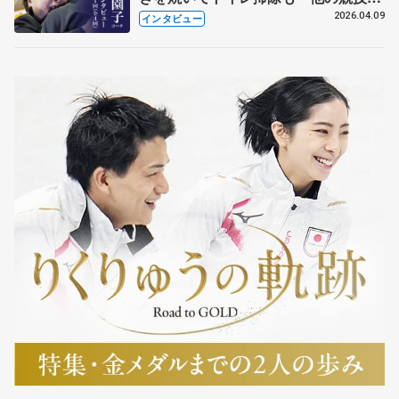
も通用するという坂本花織の筋肉
2026.04.09
インタビュー