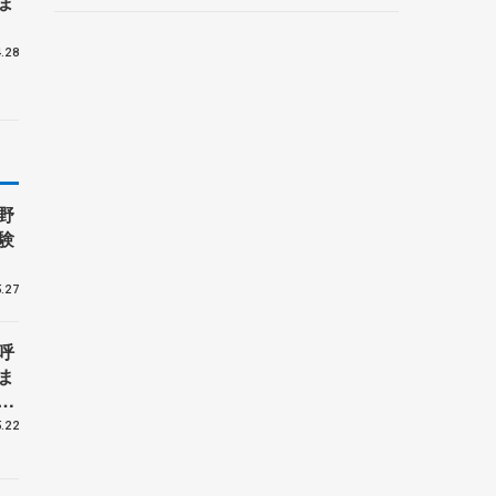
ま
ルーノ・マルコット、中野
園子らコーチも
.28
野
験
.27
呼
ま
戦
.22