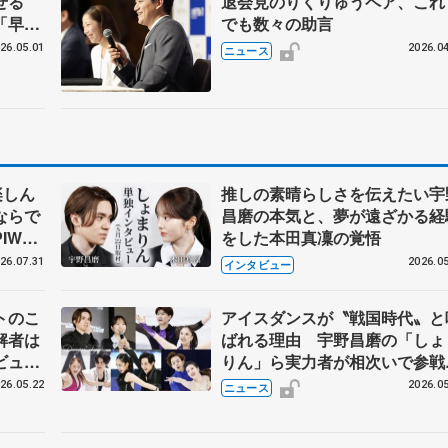
見せる
退会見のりくりゅうペア、これ
「早く
でも数々の助言
い」
26.05.01
2026.04
ニュース
楽しん
推しの素晴らしさを伝えたい宇
ならで
昌磨の本気と、夢が遠ざかる経
IW前
をした本田真凜の覚悟
26.07.31
2026.05
インタビュー
トのこ
アイスダンスが〝戦国時代〟と
解者は
ばれる理由 宇野昌磨の「しょ
ビュー
りん」ら実力者が相次いで参
恋人、
国内の競争激化
26.05.22
2026.05
ニュース