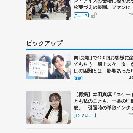
ン・アイスの会場に姿を
松葉づえの長岡、ファンに
治して、また元気に滑りた
20
ニュース
ピックアップ
同じ演目で120回お客様に
でもらう 船上スケーター
はの困難とは 影響あったP
キャプテン松永さんの存在
20
連載
【再掲】本田真凜「スケー
とも私のことも、一番の理
彼」 引退時の単独インタ
で語った競技人生や家族、
20
インタビュー
これからの夢…