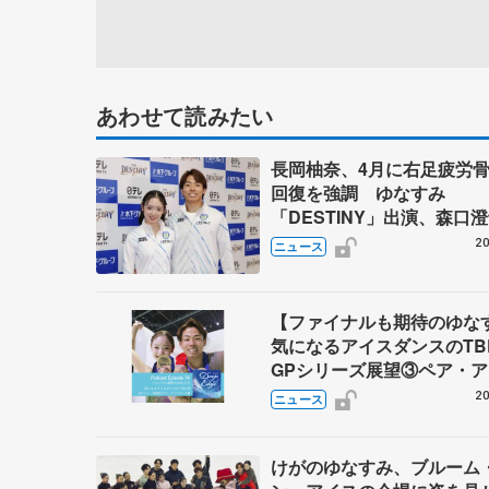
あわせて読みたい
長岡柚奈、4月に右足疲労
回復を強調 ゆなすみ
「DESTINY」出演、森口
「力を合わせて」
20
ニュース
【ファイナルも期待のゆ
気になるアイスダンスのT
GPシリーズ展望③ペア・
ダンス編】 ポッドキャスト
20
ニュース
を配信
けがのゆなすみ、ブルーム