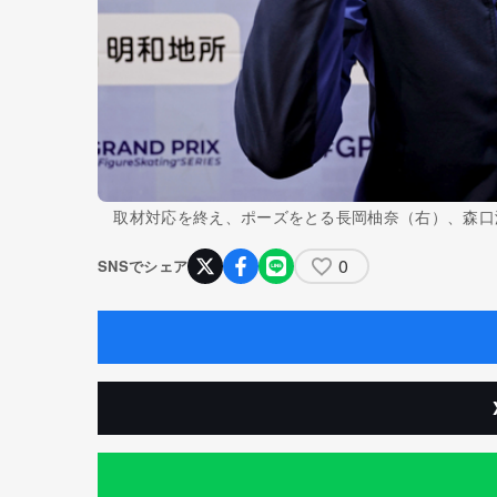
取材対応を終え、ポーズをとる長岡柚奈（右）、森口
0
SNSでシェア