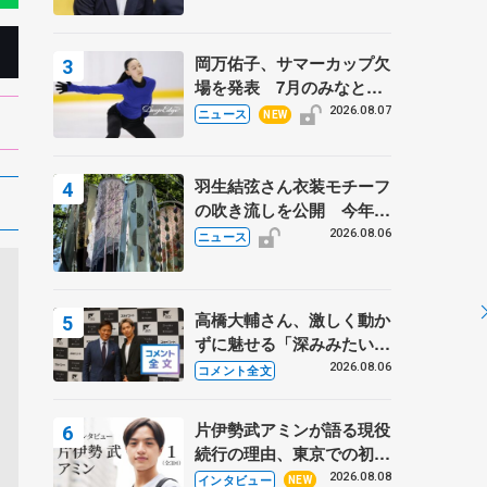
岡万佑子、サマーカップ欠
場を発表 7月のみなとア
クルス杯は腰痛の影響で
2026.08.07
ニュース
NEW
羽生結弦さん衣装モチーフ
の吹き流しを公開 今年は
「春よ、来い」、仙台の瑞
2026.08.06
ニュース
鳳殿
高橋大輔さん、激しく動か
ずに魅せる「深みみたいな
ものは出てきている？」
2026.08.06
コメント全文
〝兄さん〟と慕うレジェン
ド野村忠宏さんと和気あい
片伊勢武アミンが語る現役
あい
続行の理由、東京での初め
ての一人暮らし 注目スケ
2026.08.08
インタビュー
NEW