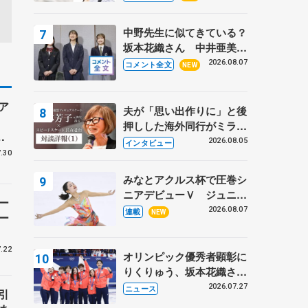
ーターの「今」に迫る
中野先生に似てきている？
坂本花織さん 中井亜美は
クリケットのサマーキャン
2026.08.07
コメント全文
NEW
プに 島田麻央はたくさん
試合に出て国際大会へ【文
ア
部科学省スポーツ表彰
夫が「思い出作りに」と後
式】
押しした海外同行がミラノ
ハ
まで… 繁華街のリンクで
2026.08.05
インタビュー
バ
は不良のお兄さんも味方
.30
に 小林芳子さんが振り返
みなとアクルス杯で圧巻シ
るスケート人生
ニアデビューＶ ジュニア
ー
で４シーズン無敗の島田麻
2026.08.07
連載
NEW
ー
央
.22
オリンピック優秀者顕彰に
りくりゅう、坂本花織さ
ん、団体メンバーら 8月
2026.07.27
ニュース
引
7日に文科省が表彰式、ブ