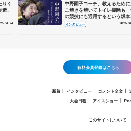
たりく
中野園子コーチ、教えるために
創造、
こ焼きを焼いてトイレ掃除も 
の競技にも通用するという坂本
織の筋肉
26.04.24
2026.04
インタビュー
有料会員登録はこちら
新着
インタビュー
コメント全文
大会日程
アイスショー
Po
このサイトについて