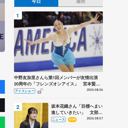
今日
週間
中野友加里さんら第1回メンバーが友情出演
20周年の「フレンズオンアイス」 宮本賢二
さん、有川梨絵さん、田村岳斗さんも
2026.08.06
アイスショー
坂本花織さん「目標へまい
進していきたい」 文部科
学省スポーツ表彰式で代表
2026.08.07
ニュース
NEW
謝辞