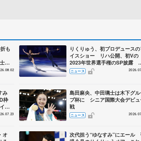
骨折も
りくりゅう、初プロデュースの
イスショー リハ公開、初Vの
澄士
2023年世界選手権のSP披露 
ゼボロ、チョクベイら豪華メン
26.08.02
2026.07
ニュース
ーが来日
なすみ
島田麻央、中田璃士は木下グル
BD枠
プ杯に シニア国際大会デビュ
アイス
戦
#74
26.07.23
2026.07
ニュース
・オ
次代担う“ゆなすみ”にエール 