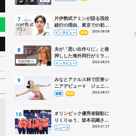
プに 島田麻央はたくさん
試合に出て国際大会へ【文
部科学省スポーツ表彰
片伊勢武アミンが語る現役
式】
続行の理由、東京での初め
ての一人暮らし 注目スケ
2026.08.08
インタビュー
NEW
ーターの「今」に迫る
夫が「思い出作りに」と後
押しした海外同行がミラノ
まで… 繁華街のリンクで
2026.08.05
インタビュー
は不良のお兄さんも味方
に 小林芳子さんが振り返
みなとアクルス杯で圧巻シ
るスケート人生
ニアデビューＶ ジュニア
で４シーズン無敗の島田麻
2026.08.07
連載
NEW
央
オリンピック優秀者顕彰に
りくりゅう、坂本花織さ
ん、団体メンバーら 8月
2026.07.27
ニュース
7日に文科省が表彰式、ブ