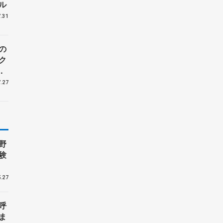
ル
.31
の
ク
周
.27
野
験
.27
呼
ま