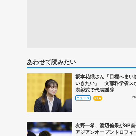
あわせて読みたい
坂本花織さん「目標へまい
いきたい」 文部科学省ス
表彰式で代表謝辞
20
ニュース
NEW
友野一希、渡辺倫果がSP
アジアンオープントロフィ