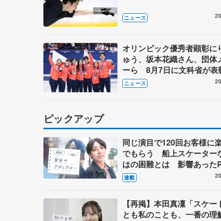
20
ニュース
オリンピック優秀者顕彰に
ゅう、坂本花織さん、団体
ーら 8月7日に文科省が表
ブルーノ・マルコット、中
20
ニュース
らコーチも
ピックアップ
同じ演目で120回お客様に
でもらう 船上スケーター
はの困難とは 影響あったP
キャプテン松永さんの存在
20
連載
【再掲】本田真凜「スケー
とも私のことも、一番の理