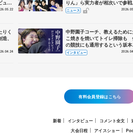
ビュー
りん」ら実力者が相次いで参
恋人、
国内の競争激化
26.05.22
2026.05
ニュース
たりく
中野園子コーチ、教えるために
創造、
こ焼きを焼いてトイレ掃除も 
の競技にも通用するという坂本
織の筋肉
26.04.24
2026.04
インタビュー
有料会員登録はこちら
新着
インタビュー
コメント全文
大会日程
アイスショー
Po