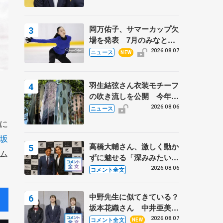
岡万佑子、サマーカップ欠
場を発表 7月のみなとア
クルス杯は腰痛の影響で
2026.08.07
ニュース
NEW
羽生結弦さん衣装モチーフ
の吹き流しを公開 今年は
「春よ、来い」、仙台の瑞
2026.08.06
ニュース
鳳殿
に
坂
高橋大輔さん、激しく動か
ム
ずに魅せる「深みみたいな
ものは出てきている？」
2026.08.06
コメント全文
〝兄さん〟と慕うレジェン
ド野村忠宏さんと和気あい
中野先生に似てきている？
あい
坂本花織さん 中井亜美は
クリケットのサマーキャン
2026.08.07
コメント全文
NEW