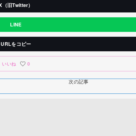
X（旧Twitter）
LINE
URLをコピー
いいね
0
次の記事