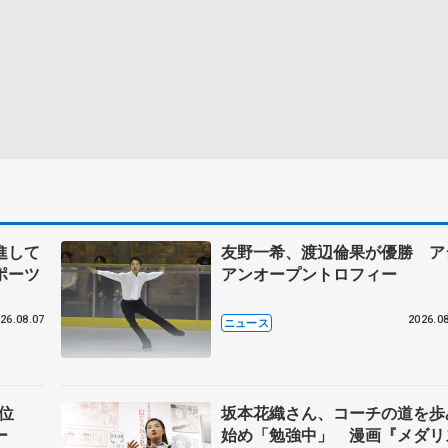
進して
友野一希、渡辺倫果が優勝 ア
ポーツ
アンオープントロフィー
26.08.07
2026.08
ニュース
首位
坂本花織さん、コーチの道を歩
ー
始め「勉強中」 漫画『メダリ