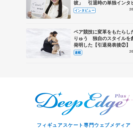
彼」 引退時の単独インタ
で語った競技人生や家族、
20
インタビュー
これからの夢…
ペア競技に変革をもたらし
りゅう 独自のスタイルを
発明した【引退発表後②】
20
連載
フィギュアスケート専門ウェブメディア