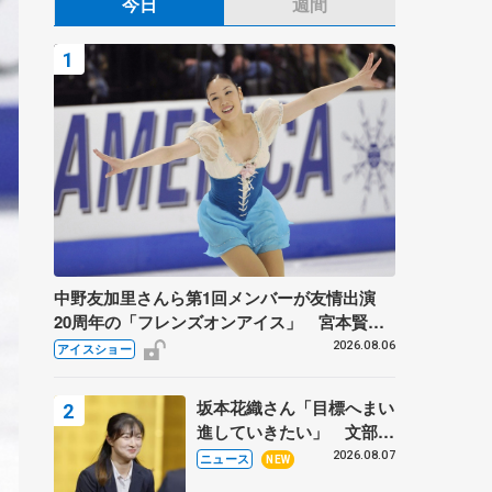
今日
週間
中野友加里さんら第1回メンバーが友情出演
20周年の「フレンズオンアイス」 宮本賢二
さん、有川梨絵さん、田村岳斗さんも
2026.08.06
アイスショー
坂本花織さん「目標へまい
進していきたい」 文部科
学省スポーツ表彰式で代表
2026.08.07
ニュース
NEW
謝辞