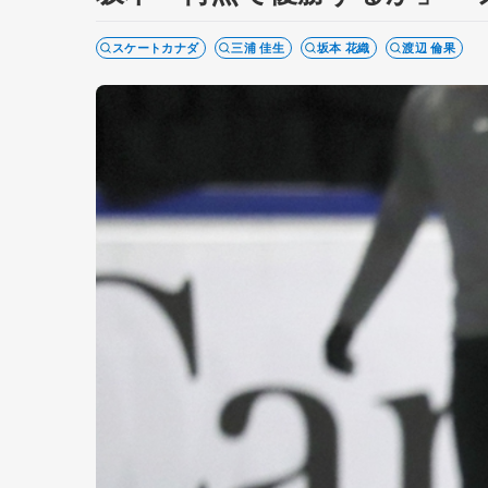
スケートカナダ
三浦 佳生
坂本 花織
渡辺 倫果