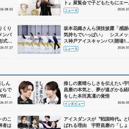
ト』展覧会で子どもたちにエー
26.08.02
2026.07
ニュース
りくり
坂本花織さんら演技披露「感謝
メンバ
気持ちでいっぱい」 シスメッ
彰式、
ス神戸アイスキャンパス開場1
野園子
年イベント
26.07.27
2026.07
ニュース
楽しん
推しの素晴らしさを伝えたい宇
ならで
昌磨の本気と、夢が遠ざかる経
IW前
をした本田真凜の覚悟
26.07.31
2026.05
インタビュー
トのこ
アイスダンスが〝戦国時代〟と
解者は
ばれる理由 宇野昌磨の「しょ