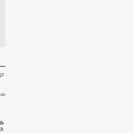
ルーノ・マルコット、中野
園子らコーチも
ジ
.03
み
ス