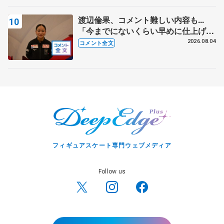
渡辺倫果、コメント難しい内容も...
「今までにないくらい早めに仕上げら
れている」 【アジアンオープントロ
2026.08.04
コメント全文
フィー女子フリー】
フィギュアスケート専門ウェブメディア
Follow us