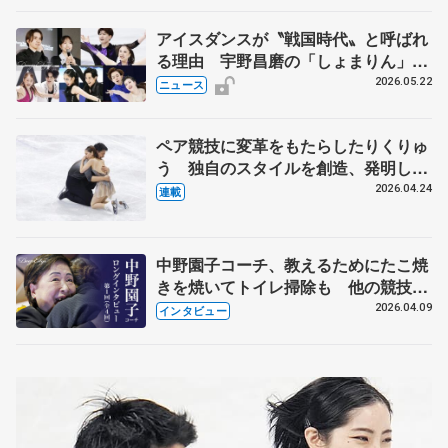
アイスダンスが〝戦国時代〟と呼ばれ
る理由 宇野昌磨の「しょまりん」ら
実力者が相次いで参戦 国内の競争激
2026.05.22
ニュース
化
ペア競技に変革をもたらしたりくりゅ
う 独自のスタイルを創造、発明した
【引退発表後②】
2026.04.24
連載
中野園子コーチ、教えるためにたこ焼
きを焼いてトイレ掃除も 他の競技に
も通用するという坂本花織の筋肉
2026.04.09
インタビュー