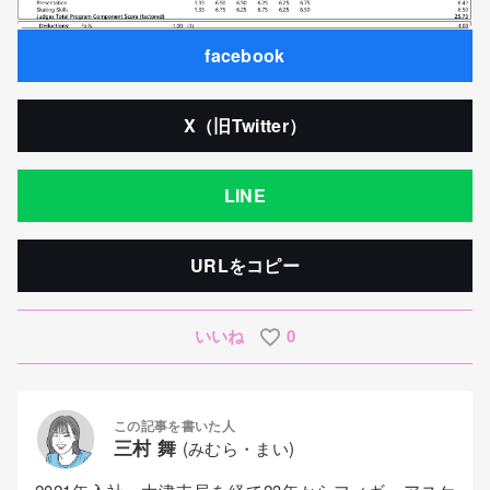
facebook
X（旧Twitter）
LINE
URLをコピー
いいね
0
この記事を書いた人
三村 舞
(みむら・まい)