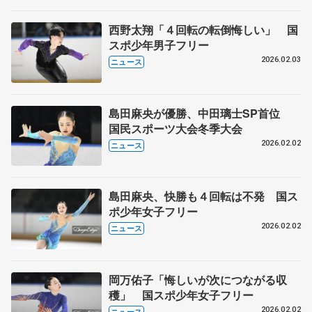
西野太翔「４回転の転倒悔しい」 国
スポ少年男子フリー
2026.02.03
ニュース
島田麻央が優勝、中田璃士SP首位
国民スポーツ大会冬季大会
2026.02.02
ニュース
島田麻央、快勝も４回転は不発 国ス
ポ少年女子フリー
2026.02.02
ニュース
岡万佑子「悔しいが次につながる収
穫」 国スポ少年女子フリー
2026.02.02
ニュース