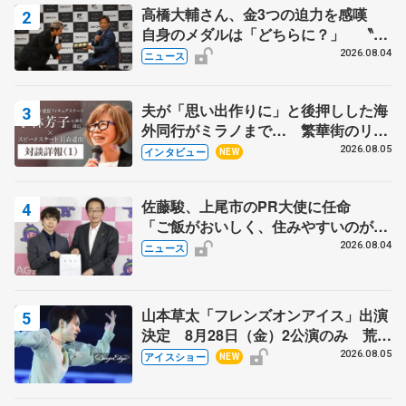
高橋大輔さん、金3つの迫力を感嘆
自身のメダルは「どちらに？」 〝リ
ス兄弟〟オリンピック3連覇の野村忠
2026.08.04
ニュース
宏さんと対談
夫が「思い出作りに」と後押しした海
外同行がミラノまで… 繁華街のリン
クでは不良のお兄さんも味方に 小林
2026.08.05
インタビュー
NEW
芳子さんが振り返るスケート人生
佐藤駿、上尾市のPR大使に任命
「ご飯がおいしく、住みやすいのが魅
力」
2026.08.04
ニュース
山本草太「フレンズオンアイス」出演
決定 8月28日（金）2公演のみ 荒川
静香さんプロデュース、20周年のアイ
2026.08.05
アイスショー
NEW
スショー