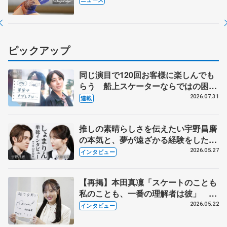
ピックアップ
同じ演目で120回お客様に楽しんでも
らう 船上スケーターならではの困難
とは 影響あったPIW前キャプテン松
2026.07.31
連載
永さんの存在
推しの素晴らしさを伝えたい宇野昌磨
の本気と、夢が遠ざかる経験をした本
田真凜の覚悟
2026.05.27
インタビュー
【再掲】本田真凜「スケートのことも
私のことも、一番の理解者は彼」 引
退時の単独インタビューで語った競技
2026.05.22
インタビュー
人生や家族、恋人、これからの夢…