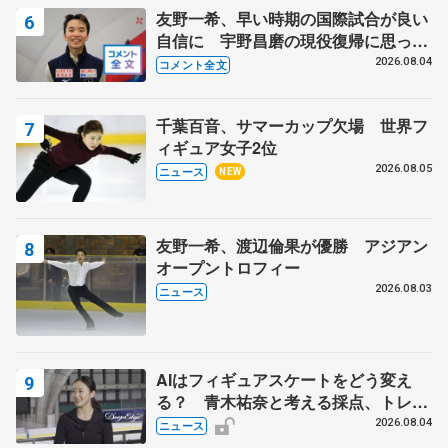
友野一希、早い時期の国際試合が良い
自信に 宇野昌磨の現役復帰に思って
いること 【アジアンオープントロフ
2026.08.04
コメント全文
ィーフリー後】
千葉百音、サマーカップ欠場 世界フ
ィギュア女子2位
2026.08.05
ニュース
NEW
友野一希、渡辺倫果が優勝 アジアン
オープントロフィー
2026.08.03
ニュース
AIはフィギュアスケートをどう変え
る？ 青木祐奈と考える採点、トレー
ニングの未来
2026.08.04
ニュース