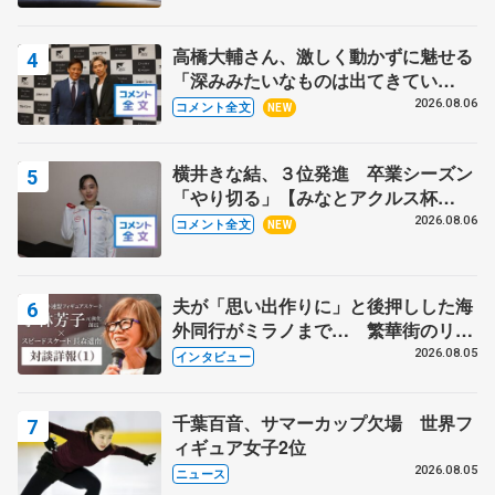
高橋大輔さん、激しく動かずに魅せる
「深みみたいなものは出てきてい
る？」 〝兄さん〟と慕うレジェンド
2026.08.06
コメント全文
NEW
野村忠宏さんと和気あいあい
横井きな結、３位発進 卒業シーズン
「やり切る」【みなとアクルス杯
SP】
2026.08.06
コメント全文
NEW
夫が「思い出作りに」と後押しした海
外同行がミラノまで… 繁華街のリン
クでは不良のお兄さんも味方に 小林
2026.08.05
インタビュー
芳子さんが振り返るスケート人生
千葉百音、サマーカップ欠場 世界フ
ィギュア女子2位
2026.08.05
ニュース