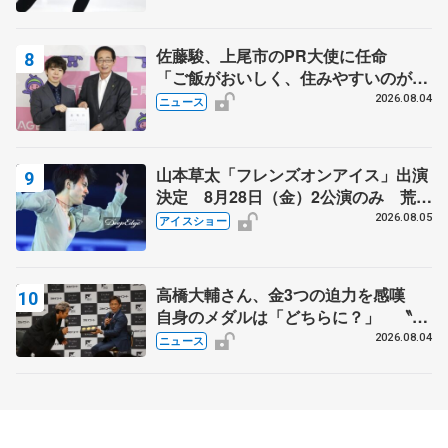
佐藤駿、上尾市のPR大使に任命
「ご飯がおいしく、住みやすいのが魅
力」
2026.08.04
ニュース
山本草太「フレンズオンアイス」出演
決定 8月28日（金）2公演のみ 荒川
静香さんプロデュース、20周年のアイ
2026.08.05
アイスショー
スショー
高橋大輔さん、金3つの迫力を感嘆
自身のメダルは「どちらに？」 〝リ
ス兄弟〟オリンピック3連覇の野村忠
2026.08.04
ニュース
宏さんと対談