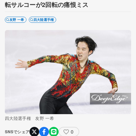
転サルコーが2回転の痛恨ミス
友野 一希
四大陸選手権
四大陸選手権 友野 一希
0
SNSでシェア