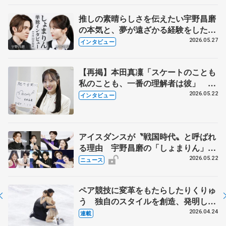
推しの素晴らしさを伝えたい宇野昌磨
の本気と、夢が遠ざかる経験をした本
田真凜の覚悟
2026.05.27
インタビュー
【再掲】本田真凜「スケートのことも
私のことも、一番の理解者は彼」 引
退時の単独インタビューで語った競技
2026.05.22
インタビュー
人生や家族、恋人、これからの夢…
アイスダンスが〝戦国時代〟と呼ばれ
る理由 宇野昌磨の「しょまりん」ら
実力者が相次いで参戦 国内の競争激
2026.05.22
ニュース
化
ペア競技に変革をもたらしたりくりゅ
う 独自のスタイルを創造、発明した
【引退発表後②】
2026.04.24
連載