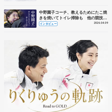
中野園子コーチ、教えるためにたこ焼
きを焼いてトイレ掃除も 他の競技に
も通用するという坂本花織の筋肉
2026.04.09
インタビュー