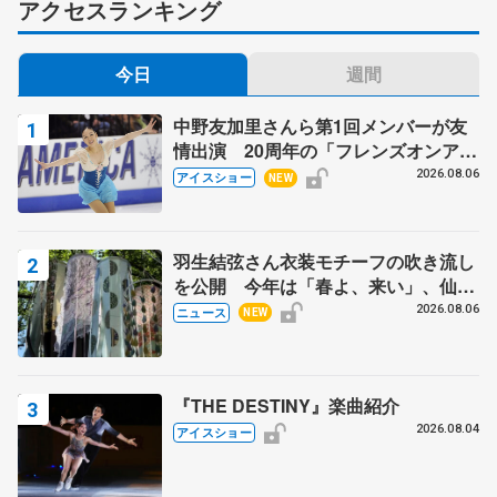
アクセスランキング
今日
週間
中野友加里さんら第1回メンバーが友
情出演 20周年の「フレンズオンアイ
ス」 宮本賢二さん、有川梨絵さん、
2026.08.06
アイスショー
NEW
田村岳斗さんも
羽生結弦さん衣装モチーフの吹き流し
を公開 今年は「春よ、来い」、仙台
の瑞鳳殿
2026.08.06
ニュース
NEW
『THE DESTINY』楽曲紹介
2026.08.04
アイスショー