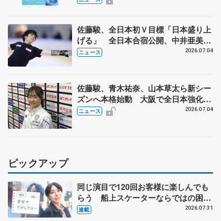
佐藤駿、全日本初Ｖ目標「日本盛り上
げる」 全日本合宿公開、中井亜美
「表現の幅広げる」 元世界王者のフ
2026.07.04
ニュース
ェルナンデスさんが講師
佐藤駿、青木祐奈、山本草太ら新シー
ズンへ本格始動 大阪で全日本強化合
宿 シニアデビューの島田麻央らも
2026.07.04
ニュース
ピックアップ
同じ演目で120回お客様に楽しんでも
らう 船上スケーターならではの困難
とは 影響あったPIW前キャプテン松
2026.07.31
連載
永さんの存在