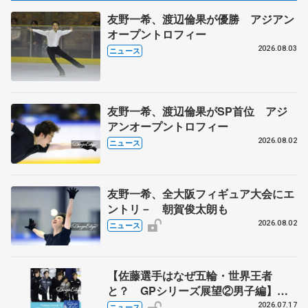
友野一希、渡辺倫果が優勝 アジアン
オープントロフィー
2026.08.03
ニュース
友野一希、渡辺倫果がSP首位 アジ
アンオープントロフィー
2026.08.02
ニュース
友野一希、全大阪フィギュア大会にエ
ントリ－ 朝賀俊太朗も
2026.08.02
ニュース
【佐藤選手はなぜ五輪・世界王者
と？ GPシリーズ展望②男子編】
ポッドキャスト#73を配信
2026.07.17
ニュース