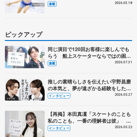
ダンスをやる選手が出てきてほしい
2026.03.18
連載
【第5回・宮本賢二 表現の設計図】
ピックアップ
同じ演目で120回お客様に楽しんでも
らう 船上スケーターならではの困難
とは 影響あったPIW前キャプテン松
2026.07.31
連載
永さんの存在
推しの素晴らしさを伝えたい宇野昌磨
の本気と、夢が遠ざかる経験をした本
田真凜の覚悟
2026.05.27
インタビュー
【再掲】本田真凜「スケートのことも
私のことも、一番の理解者は彼」 引
退時の単独インタビューで語った競技
2026.05.22
インタビュー
人生や家族、恋人、これからの夢…