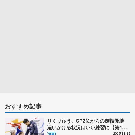
おすすめ記事
りくりゅう、SP2位からの逆転優勝
追いかける状況はいい練習に【第4回
GPスケートアメリカ（上）】
2025.11.28
連載