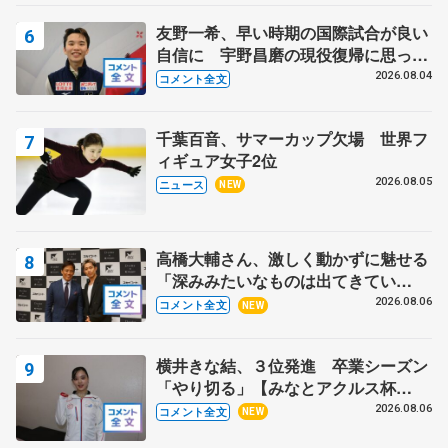
友野一希、早い時期の国際試合が良い
自信に 宇野昌磨の現役復帰に思って
いること 【アジアンオープントロフ
2026.08.04
コメント全文
ィーフリー】
千葉百音、サマーカップ欠場 世界フ
ィギュア女子2位
2026.08.05
ニュース
NEW
高橋大輔さん、激しく動かずに魅せる
「深みみたいなものは出てきてい
る？」 〝兄さん〟と慕うレジェンド
2026.08.06
コメント全文
NEW
野村忠宏さんと和気あいあい
横井きな結、３位発進 卒業シーズン
「やり切る」【みなとアクルス杯
SP】
2026.08.06
コメント全文
NEW