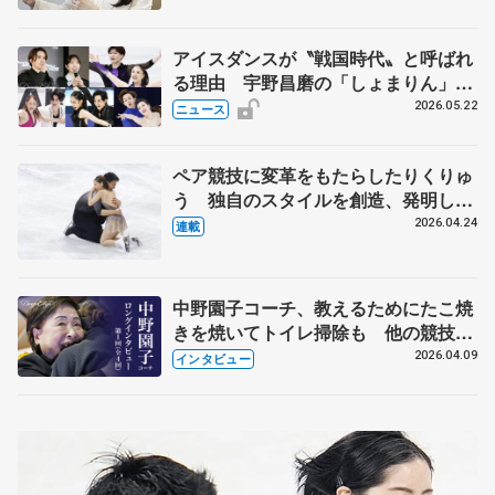
アイスダンスが〝戦国時代〟と呼ばれ
る理由 宇野昌磨の「しょまりん」ら
実力者が相次いで参戦 国内の競争激
2026.05.22
ニュース
化
ペア競技に変革をもたらしたりくりゅ
う 独自のスタイルを創造、発明した
【引退発表後②】
2026.04.24
連載
中野園子コーチ、教えるためにたこ焼
きを焼いてトイレ掃除も 他の競技に
も通用するという坂本花織の筋肉
2026.04.09
インタビュー