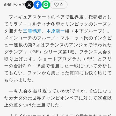
0
SNSでシェア
フィギュアスケートのペアで世界選手権覇者とし
てミラノ・コルティナ冬季オリンピックのシーズン
を迎えた
三浦璃来
、
木原龍一
組（木下グループ）。
メインコーチのブルーノ・マルコット氏のインタビ
ュー連載の第3回はフランスのアンジェで行われた
グランプリ（GP）シリーズ第1戦、フランス大会を
取り上げます。ショートプログラム（SP）とフリ
ーの合計219・15点で優勝した一戦について分析し
てもらい、ファンから集まった質問にも快く応じて
もらいました。
―今大会を振り返っていかがですか。2位になっ
たカナダの元世界チャンピオンペアに対して20点以
上の差をつけた圧勝でした。
「ドイツのオーベルストドルフで行われたネーベ