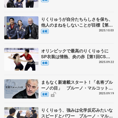
りくりゅうが自分たちらしさを保ち、
他人のまねをしないことが目標【第2
回CSネーベルホルン杯】
2025.10.03
連載
オリンピックで最高のりくりゅうに
SP衣装は情熱、炎の赤【第1回CS木
下グループ杯】
2025.09.22
連載
まもなく新連載スタート！「名将ブル
ーノの目」 ブルーノ・マルコット・
コーチが今シーズンのりくりゅうの演
2025.09.19
連載
技を毎回振り返ります！
りくりゅう、強みは化学反応みたいな
スピードとパワー ブルーノ・マルコ