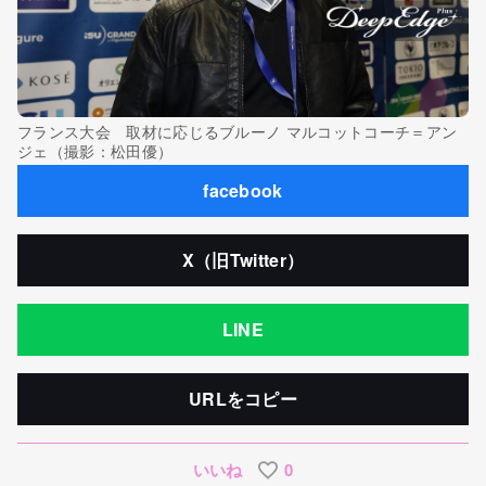
フランス大会 取材に応じるブルーノ マルコットコーチ＝アン
ジェ（撮影：松田優）
facebook
X（旧Twitter）
LINE
URLをコピー
いいね
0