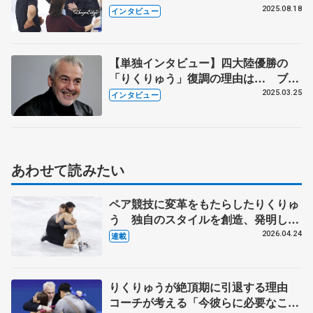
ット・コーチが熱く語る 「その日の
2025.08.18
インタビュー
最高の自分たちを表現しようと」
【単独インタビュー】四大陸優勝の
「りくりゅう」復調の理由は… ブル
ーノ・マルコット氏が語る舞台裏 若
2025.03.25
インタビュー
手ペア「ゆなすみ」「さえルカ」への
期待も
あわせて読みたい
ペア競技に変革をもたらしたりくりゅ
う 独自のスタイルを創造、発明した
【引退発表後②】
2026.04.24
連載
りくりゅうが絶頂期に引退する理由
コーチが考える「今彼らに必要なこ