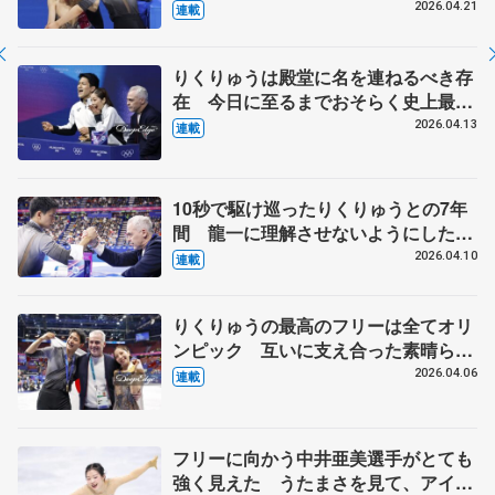
と」 【引退発表後①】
2026.04.21
連載
りくりゅうは殿堂に名を連ねるべき存
在 今日に至るまでおそらく史上最高
のペア【ミラノ・コルティナ冬季オリ
2026.04.13
連載
ンピック③】
10秒で駆け巡ったりくりゅうとの7年
間 龍一に理解させないようにした個
人戦SPの失敗 【ミラノ・コルティ
2026.04.10
連載
ナ冬季オリンピック②】
りくりゅうの最高のフリーは全てオリ
ンピック 互いに支え合った素晴らし
い団体戦チーム【ミラノ・コルティナ
2026.04.06
連載
冬季オリンピック①】
フリーに向かう中井亜美選手がとても
強く見えた うたまさを見て、アイス