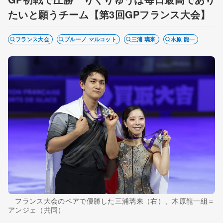
たいと願うチーム【第3回GPフランス大会】
フランス大会
ブルーノ マルコット
三浦 璃来
木原 龍一
フランス大会のペアで優勝した三浦璃来（右）、木原龍一組＝
アンジェ（共同）