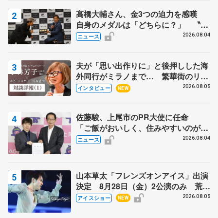
高橋大輔さん、金3つの迫力を感嘆
自身のメダルは「どちらに？」 〝リ
ス兄弟〟オリンピック3連覇の野村忠
2026.08.04
ニュース
宏さんと対談
夫が「思い出作りに」と後押しした海
外同行がミラノまで… 繁華街のリン
クでは不良のお兄さんも味方に 小林
2026.08.05
インタビュー
NEW
芳子さんが振り返るスケート人生
佐藤駿、上尾市のPR大使に任命
「ご飯がおいしく、住みやすいのが魅
力」
2026.08.04
ニュース
山本草太「フレンズオンアイス」出演
決定 8月28日（金）2公演のみ 荒川
静香さんプロデュース、20周年のアイ
2026.08.05
アイスショー
NEW
スショー