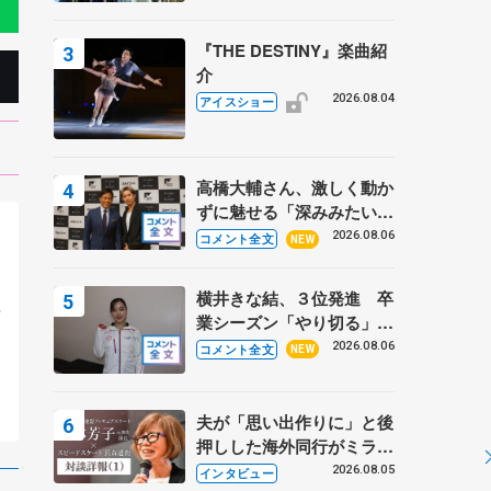
『THE DESTINY』楽曲紹
介
2026.08.04
アイスショー
高橋大輔さん、激しく動か
ずに魅せる「深みみたいな
ものは出てきている？」
2026.08.06
コメント全文
NEW
〝兄さん〟と慕うレジェン
ド野村忠宏さんと和気あい
横井きな結、３位発進 卒
組
あい
業シーズン「やり切る」
に
【みなとアクルス杯SP】
2026.08.06
コメント全文
NEW
夫が「思い出作りに」と後
押しした海外同行がミラノ
まで… 繁華街のリンクで
2026.08.05
インタビュー