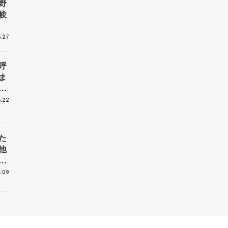
野
験
.27
呼
ま
戦
.22
た
他
花
.09