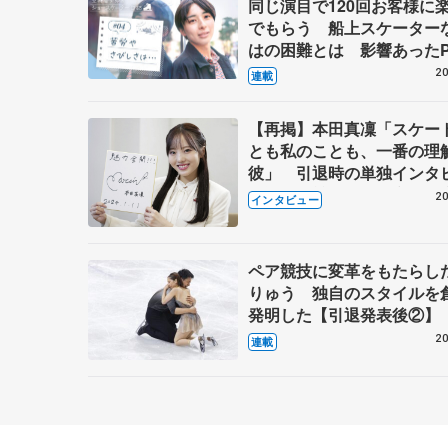
同じ演目で120回お客様に
でもらう 船上スケーター
はの困難とは 影響あったP
キャプテン松永さんの存在
20
連載
【再掲】本田真凜「スケー
とも私のことも、一番の理
彼」 引退時の単独インタ
で語った競技人生や家族、
20
インタビュー
これからの夢…
ペア競技に変革をもたらし
りゅう 独自のスタイルを
発明した【引退発表後②】
20
連載