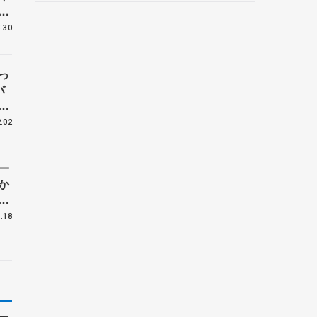
海
野村忠宏さんと対談
さ
.30
っ
バ
の
く
.02
一
か
て
も
.18
の