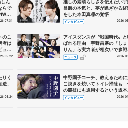
楽しん
推しの素晴らしさを伝えたい宇
ならで
昌磨の本気と、夢が遠ざかる経
IW前
をした本田真凜の覚悟
26.07.31
2026.05
インタビュー
トのこ
アイスダンスが〝戦国時代〟と
解者は
ばれる理由 宇野昌磨の「しょ
ビュー
りん」ら実力者が相次いで参
恋人、
国内の競争激化
26.05.22
2026.05
ニュース
たりく
中野園子コーチ、教えるために
創造、
こ焼きを焼いてトイレ掃除も 
の競技にも通用するという坂本
織の筋肉
26.04.24
2026.04
インタビュー