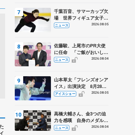
は不良のお兄さんも味方
に 小林芳子さんが振り返
千葉百音、サマーカップ欠
るスケート人生
場 世界フィギュア女子2
位
2026.08.05
ニュース
佐藤駿、上尾市のPR大使
に任命 「ご飯がおいし
く、住みやすいのが魅力」
2026.08.04
ニュース
山本草太「フレンズオンア
イス」出演決定 8月28日
（金）2公演のみ 荒川静
2026.08.05
アイスショー
香さんプロデュース、20
周年のアイスショー
高橋大輔さん、金3つの迫
力を感嘆 自身のメダルは
た
「どちらに？」 〝リス兄
2026.08.04
ニュース
イ
弟〟オリンピック3連覇の