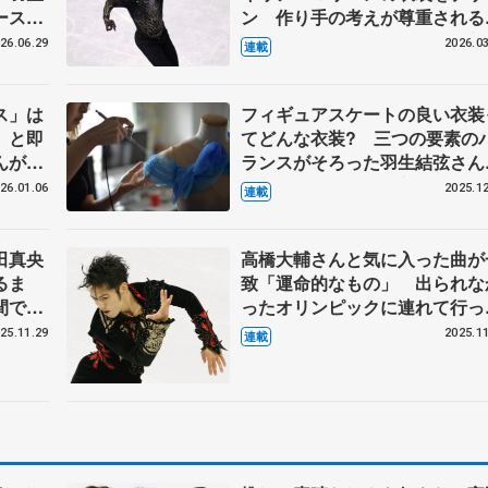
ースオ
ン 作り手の考えが尊重される
く
外選手からの依頼 伊藤聡美
26.06.29
2026.03
連載
んに聞く（下）
ス」は
フィギュアスケートの良い衣装
」と即
てどんな衣装? 三つの要素の
んがメ
ランスがそろった羽生結弦さん
うもの
『ボレロ』 伊藤聡美さんに聞
26.01.06
2025.12
連載
設計
（中）
田真央
高橋大輔さんと気に入った曲が
るま
致「運命的なもの」 出られな
間で仕
ったオリンピックに連れて行っ
ペラ座
もらった 鈴木明子さんのSP
25.11.29
2025.11
連載
ンタビ
振り付け「演技中は泣いてい
た」 【第2回・宮本賢二 表現
設計図】