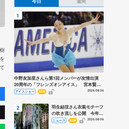
今日
週間
樹
を
て
中野友加里さんら第1回メンバーが友情出演
20周年の「フレンズオンアイス」 宮本賢二
さん、有川梨絵さん、田村岳斗さんも
2026.08.06
アイスショー
NEW
羽生結弦さん衣装モチーフ
の吹き流しを公開 今年は
「春よ、来い」、仙台の瑞
2026.08.06
ニュース
NEW
鳳殿