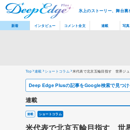
氷上のストーリー、舞台裏
新着
インタビュー
コメント全文
連載
写真
Top
連載
ショートコラム
米代表で北京五輪目指す 世界ジュ
Deep Edge Plusの記事をGoogle検索で
連載
連載
ショートコラム
米代表で北京五輪目指す 世