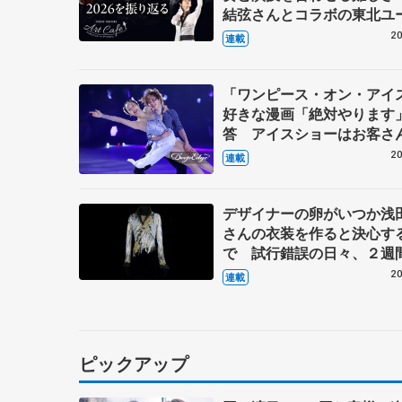
結弦さんとコラボの東北ユ
ーケストラのメンバーに聞
20
連載
「ワンピース・オン・アイ
好きな漫画「絶対やります
答 アイスショーはお客さ
イン、純粋に楽しんでもら
20
連載
【第3回・宮本賢二 表現の
図】
デザイナーの卵がいつか浅
さんの衣装を作ると決心す
で 試行錯誤の日々、２週
上げた羽生結弦さんの『オ
20
連載
の怪人』 伊藤聡美さんイ
ュー（上）
ピックアップ