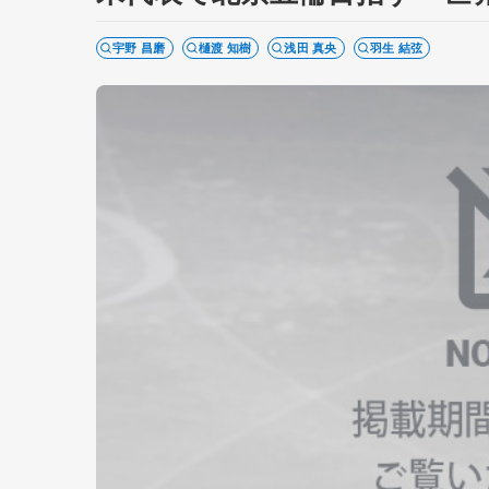
宇野 昌磨
樋渡 知樹
浅田 真央
羽生 結弦