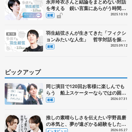
永井玲衣さんと結論をまとめない対話
を考える 鋭い言葉にあらがう時間
【前編】
2025.10.10
連載
羽生結弦さんが生きてきた「フィクシ
ョンみたいな人生」 哲学対話を振り
返る【最終回】
2025.09.12
連載
ピックアップ
同じ演目で120回お客様に楽しんでも
らう 船上スケーターならではの困難
とは 影響あったPIW前キャプテン松
2026.07.31
連載
永さんの存在
推しの素晴らしさを伝えたい宇野昌磨
の本気と、夢が遠ざかる経験をした本
田真凜の覚悟
2026.05.27
インタビュー