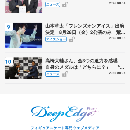
力」
2026.08.04
ニュース
山本草太「フレンズオンアイス」出演
決定 8月28日（金）2公演のみ 荒川
静香さんプロデュース、20周年のアイ
2026.08.05
アイスショー
スショー
高橋大輔さん、金3つの迫力を感嘆
自身のメダルは「どちらに？」 〝リ
ス兄弟〟オリンピック3連覇の野村忠
2026.08.04
ニュース
宏さんと対談
フィギュアスケート専門ウェブメディア