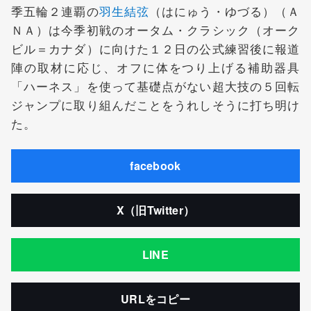
季五輪２連覇の
羽生結弦
（はにゅう・ゆづる）（Ａ
ＮＡ）は今季初戦のオータム・クラシック（オーク
ビル＝カナダ）に向けた１２日の公式練習後に報道
陣の取材に応じ、オフに体をつり上げる補助器具
「ハーネス」を使って基礎点がない超大技の５回転
ジャンプに取り組んだことをうれしそうに打ち明け
た。
facebook
X（旧Twitter）
LINE
URLをコピー