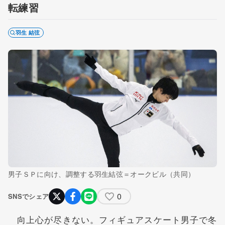
転練習
羽生 結弦
男子ＳＰに向け、調整する羽生結弦＝オークビル（共同）
0
SNSでシェア
向上心が尽きない。フィギュアスケート男子で冬