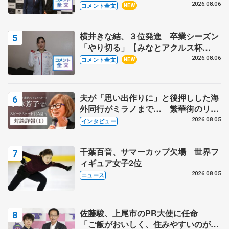
る？」 〝兄さん〟と慕うレジェンド
2026.08.06
コメント全文
NEW
野村忠宏さんと和気あいあい
横井きな結、３位発進 卒業シーズン
「やり切る」【みなとアクルス杯
SP】
2026.08.06
コメント全文
NEW
夫が「思い出作りに」と後押しした海
外同行がミラノまで… 繁華街のリン
クでは不良のお兄さんも味方に 小林
2026.08.05
インタビュー
芳子さんが振り返るスケート人生
千葉百音、サマーカップ欠場 世界フ
ィギュア女子2位
2026.08.05
ニュース
佐藤駿、上尾市のPR大使に任命
「ご飯がおいしく、住みやすいのが魅