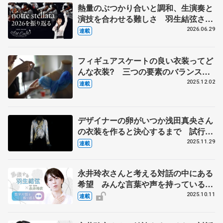
熱量のぶつかり合いと調和、生演奏と
演技を合わせる難しさ 羽生結弦さん
とコラボの東北ユースオーケストラの
2026.06.29
連載
メンバーに聞く
フィギュアスケートの良い衣装ってど
んな衣装? 三つの要素のバランスが
そろった羽生結弦さんの『ボレロ』
2025.12.02
連載
伊藤聡美さんに聞く（中）
デザイナーの卵がいつか浅田真央さん
の衣装を作ると決心するまで 試行錯
誤の日々、２週間で仕上げた羽生結弦
2025.11.29
連載
さんの『オペラ座の怪人』 伊藤聡美
さんインタビュー（上）
永井玲衣さんと考える対話の中にある
希望 みんな言葉や声を持っていると
いうシンプルな事実【後編】
2025.10.11
連載