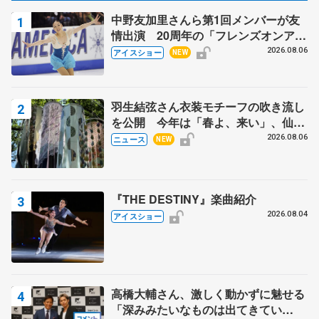
中野友加里さんら第1回メンバーが友
情出演 20周年の「フレンズオンアイ
ス」 宮本賢二さん、有川梨絵さん、
2026.08.06
アイスショー
NEW
田村岳斗さんも
羽生結弦さん衣装モチーフの吹き流し
を公開 今年は「春よ、来い」、仙台
の瑞鳳殿
2026.08.06
ニュース
NEW
『THE DESTINY』楽曲紹介
2026.08.04
アイスショー
高橋大輔さん、激しく動かずに魅せる
「深みみたいなものは出てきてい