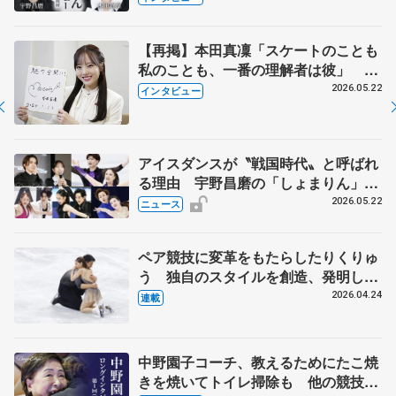
【再掲】本田真凜「スケートのことも
私のことも、一番の理解者は彼」 引
退時の単独インタビューで語った競技
2026.05.22
インタビュー
人生や家族、恋人、これからの夢…
アイスダンスが〝戦国時代〟と呼ばれ
る理由 宇野昌磨の「しょまりん」ら
実力者が相次いで参戦 国内の競争激
2026.05.22
ニュース
化
ペア競技に変革をもたらしたりくりゅ
う 独自のスタイルを創造、発明した
【引退発表後②】
2026.04.24
連載
中野園子コーチ、教えるためにたこ焼
きを焼いてトイレ掃除も 他の競技に