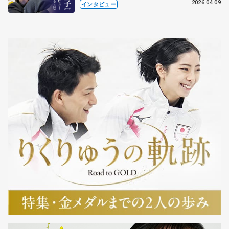
も通用するという坂本花織の筋肉
2026.04.09
インタビュー