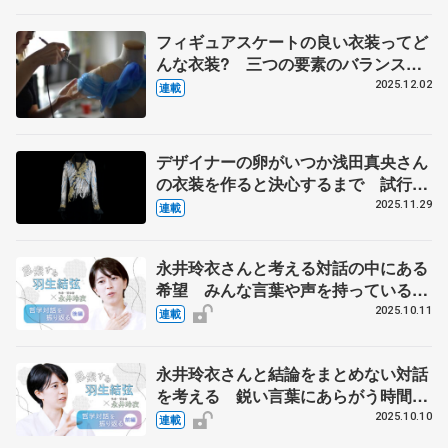
メンバーに聞く
フィギュアスケートの良い衣装ってど
んな衣装? 三つの要素のバランスが
そろった羽生結弦さんの『ボレロ』
2025.12.02
連載
伊藤聡美さんに聞く（中）
デザイナーの卵がいつか浅田真央さん
の衣装を作ると決心するまで 試行錯
誤の日々、２週間で仕上げた羽生結弦
2025.11.29
連載
さんの『オペラ座の怪人』 伊藤聡美
さんインタビュー（上）
永井玲衣さんと考える対話の中にある
希望 みんな言葉や声を持っていると
いうシンプルな事実【後編】
2025.10.11
連載
永井玲衣さんと結論をまとめない対話
を考える 鋭い言葉にあらがう時間
【前編】
2025.10.10
連載