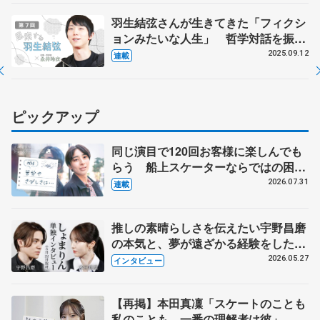
羽生結弦さんが生きてきた「フィクシ
ョンみたいな人生」 哲学対話を振り
返る【最終回】
2025.09.12
連載
ピックアップ
同じ演目で120回お客様に楽しんでも
らう 船上スケーターならではの困難
とは 影響あったPIW前キャプテン松
2026.07.31
連載
永さんの存在
推しの素晴らしさを伝えたい宇野昌磨
の本気と、夢が遠ざかる経験をした本
田真凜の覚悟
2026.05.27
インタビュー
【再掲】本田真凜「スケートのことも
私のことも、一番の理解者は彼」 引