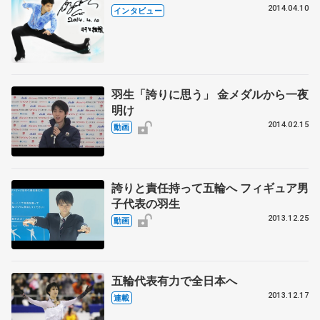
2014.04.10
インタビュー
羽生「誇りに思う」 金メダルから一夜
明け
2014.02.15
動画
誇りと責任持って五輪へ フィギュア男
子代表の羽生
2013.12.25
動画
五輪代表有力で全日本へ
2013.12.17
連載