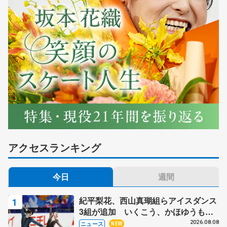
アクセスランキング
今日
週間
紀平梨花、西山真瑚組らアイスダンス
3組が追加 いくこう、かほゆうも、
木下グループ杯
2026.08.08
ニュース
NEW