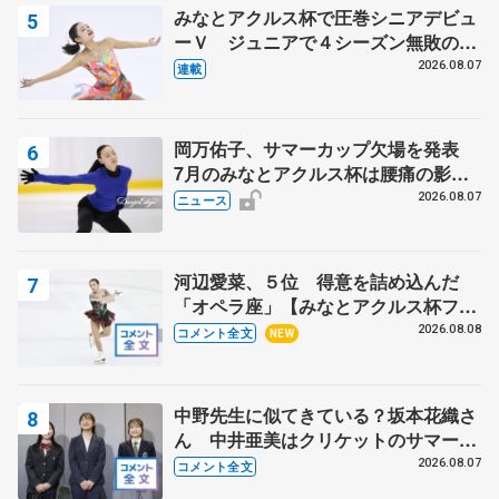
みなとアクルス杯で圧巻シニアデビュ
ーＶ ジュニアで４シーズン無敗の島
田麻央
2026.08.07
連載
岡万佑子、サマーカップ欠場を発表
7月のみなとアクルス杯は腰痛の影響
で
2026.08.07
ニュース
河辺愛菜、５位 得意を詰め込んだ
「オペラ座」【みなとアクルス杯フリ
ー】
2026.08.08
コメント全文
NEW
中野先生に似てきている？坂本花織さ
ん 中井亜美はクリケットのサマーキ
ャンプに 島田麻央はたくさん試合に
2026.08.07
コメント全文
出て国際大会へ【文部科学省スポーツ