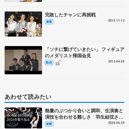
完敗したチャンに再挑戦
2013.11.12
連載
「ソチに繋げていきたい」 フィギュア
のメダリスト帰国会見
2012.04.03
動画
あわせて読みたい
熱量のぶつかり合いと調和、生演奏と
演技を合わせる難しさ 羽生結弦さん
とコラボの東北ユースオーケストラの
2026.06.29
連載