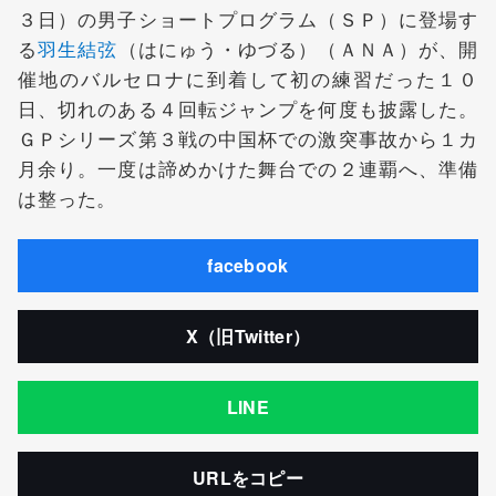
３日）の男子ショートプログラム（ＳＰ）に登場す
る
羽生結弦
（はにゅう・ゆづる）（ＡＮＡ）が、開
催地のバルセロナに到着して初の練習だった１０
日、切れのある４回転ジャンプを何度も披露した。
ＧＰシリーズ第３戦の中国杯での激突事故から１カ
月余り。一度は諦めかけた舞台での２連覇へ、準備
は整った。
facebook
X（旧Twitter）
LINE
URLをコピー