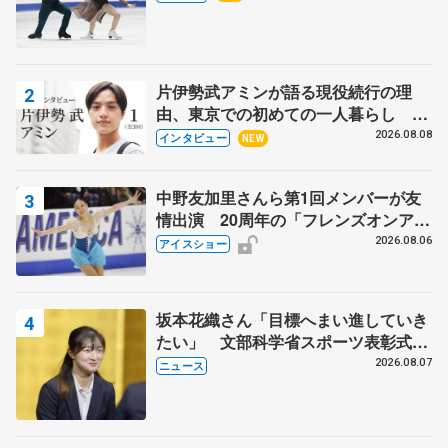
片伊勢武アミンが語る現役続行の理
由、東京での初めての一人暮らし 注
目スケーターの「今」に迫る
2026.08.08
インタビュー
NEW
中野友加里さんら第1回メンバーが友
情出演 20周年の「フレンズオンアイ
ス」 宮本賢二さん、有川梨絵さん、
2026.08.06
アイスショー
田村岳斗さんも
坂本花織さん「目標へまい進していき
たい」 文部科学省スポーツ表彰式で
代表謝辞
2026.08.07
ニュース