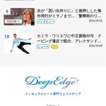
表彰式】
夫が「思い出作りに」と後押しした海
外同行がミラノまで… 繁華街のリン
クでは不良のお兄さんも味方に 小林
2026.08.05
インタビュー
芳子さんが振り返るスケート人生
カミラ・ワリエワに中立資格付与 ド
ーピング違反で処分、アレクサンド
ラ・イグナトワも
2026.08.08
ニュース
NEW
フィギュアスケート専門ウェブメディア