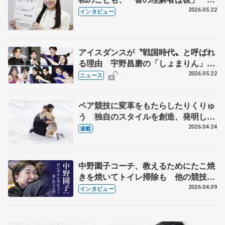
退時の単独インタビューで語った競技
2026.05.22
インタビュー
人生や家族、恋人、これからの夢…
アイスダンスが〝戦国時代〟と呼ばれ
る理由 宇野昌磨の「しょまりん」ら
実力者が相次いで参戦 国内の競争激
2026.05.22
ニュース
化
ペア競技に変革をもたらしたりくりゅ
う 独自のスタイルを創造、発明した
【引退発表後②】
2026.04.24
連載
中野園子コーチ、教えるためにたこ焼
きを焼いてトイレ掃除も 他の競技に
も通用するという坂本花織の筋肉
2026.04.09
インタビュー