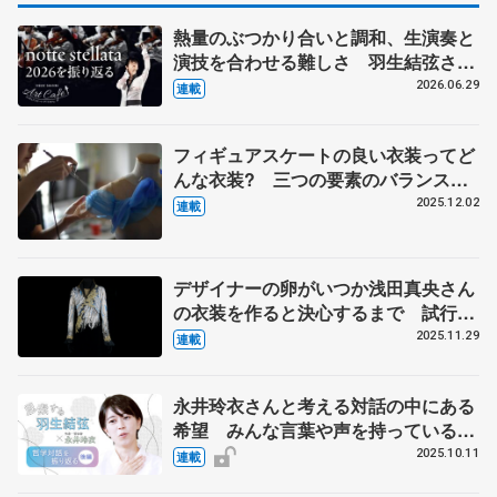
熱量のぶつかり合いと調和、生演奏と
演技を合わせる難しさ 羽生結弦さん
とコラボの東北ユースオーケストラの
2026.06.29
連載
メンバーに聞く
フィギュアスケートの良い衣装ってど
んな衣装? 三つの要素のバランスが
そろった羽生結弦さんの『ボレロ』
2025.12.02
連載
伊藤聡美さんに聞く（中）
デザイナーの卵がいつか浅田真央さん
の衣装を作ると決心するまで 試行錯
誤の日々、２週間で仕上げた羽生結弦
2025.11.29
連載
さんの『オペラ座の怪人』 伊藤聡美
さんインタビュー（上）
永井玲衣さんと考える対話の中にある
希望 みんな言葉や声を持っていると
いうシンプルな事実【後編】
2025.10.11
連載