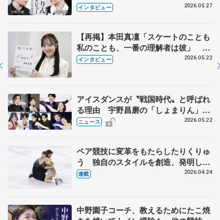
田真凜の覚悟
2026.05.27
インタビュー
【再掲】本田真凜「スケートのことも
私のことも、一番の理解者は彼」 引
退時の単独インタビューで語った競技
2026.05.22
インタビュー
人生や家族、恋人、これからの夢…
アイスダンスが〝戦国時代〟と呼ばれ
る理由 宇野昌磨の「しょまりん」ら
実力者が相次いで参戦 国内の競争激
2026.05.22
ニュース
化
ペア競技に変革をもたらしたりくりゅ
う 独自のスタイルを創造、発明した
【引退発表後②】
2026.04.24
連載
中野園子コーチ、教えるためにたこ焼