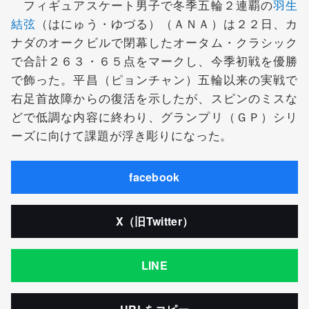
フィギュアスケート男子で冬季五輪２連覇の
羽生
結弦
（はにゅう・ゆづる）（ＡＮＡ）は２２日、カ
ナダのオークビルで閉幕したオータム・クラシック
で合計２６３・６５点をマークし、今季初戦を優勝
で飾った。平昌（ピョンチャン）五輪以来の実戦で
右足首故障からの復活を示したが、スピンのミスな
どで低調な内容に終わり、グランプリ（ＧＰ）シリ
ーズに向けて課題が浮き彫りになった。
facebook
X（旧Twitter）
LINE