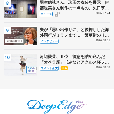
羽生結弦さん、珠玉の衣装を展示 伊
藤聡美さん制作の一点もの、矢口亨さ
んが撮影
2026.07.24
ニュース
夫が「思い出作りに」と後押しした海
外同行がミラノまで… 繁華街のリン
クでは不良のお兄さんも味方に 小林
2026.08.05
インタビュー
芳子さんが振り返るスケート人生
河辺愛菜、５位 得意を詰め込んだ
「オペラ座」【みなとアクルス杯フリ
ー】
2026.08.08
コメント全文
NEW