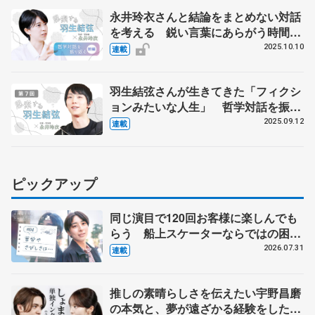
永井玲衣さんと結論をまとめない対話
を考える 鋭い言葉にあらがう時間
【前編】
2025.10.10
連載
羽生結弦さんが生きてきた「フィクシ
ョンみたいな人生」 哲学対話を振り
返る【最終回】
2025.09.12
連載
ピックアップ
同じ演目で120回お客様に楽しんでも
らう 船上スケーターならではの困難
とは 影響あったPIW前キャプテン松
2026.07.31
連載
永さんの存在
推しの素晴らしさを伝えたい宇野昌磨
の本気と、夢が遠ざかる経験をした本