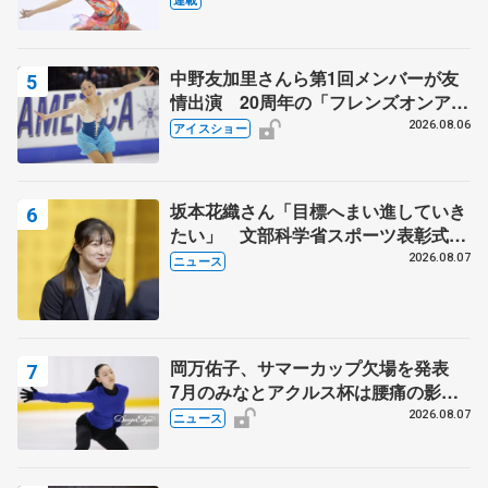
中野友加里さんら第1回メンバーが友
情出演 20周年の「フレンズオンアイ
ス」 宮本賢二さん、有川梨絵さん、
2026.08.06
アイスショー
田村岳斗さんも
坂本花織さん「目標へまい進していき
たい」 文部科学省スポーツ表彰式で
代表謝辞
2026.08.07
ニュース
岡万佑子、サマーカップ欠場を発表
7月のみなとアクルス杯は腰痛の影響
で
2026.08.07
ニュース