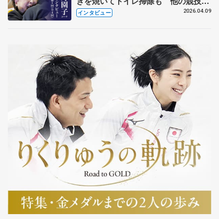
きを焼いてトイレ掃除も 他の競技に
も通用するという坂本花織の筋肉
2026.04.09
インタビュー