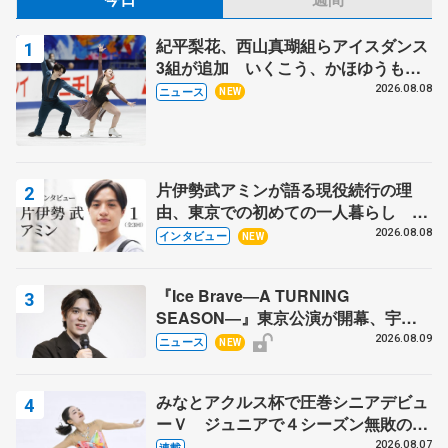
紀平梨花、西山真瑚組らアイスダンス
3組が追加 いくこう、かほゆうも、
木下グループ杯
2026.08.08
ニュース
NEW
片伊勢武アミンが語る現役続行の理
由、東京での初めての一人暮らし 注
目スケーターの「今」に迫る
2026.08.08
インタビュー
NEW
『Ice Brave―A TURNING
SEASON―』東京公演が開幕、宇野
昌磨の『Ice Brave』にかける思いを
2026.08.09
ニュース
NEW
知る記事 5選
みなとアクルス杯で圧巻シニアデビュ
ーＶ ジュニアで４シーズン無敗の島
田麻央
2026.08.07
連載