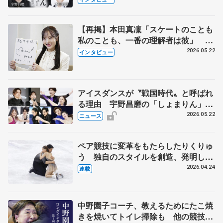
【再掲】本田真凜「スケートのことも
私のことも、一番の理解者は彼」 引
退時の単独インタビューで語った競技
2026.05.22
インタビュー
人生や家族、恋人、これからの夢…
アイスダンスが〝戦国時代〟と呼ばれ
る理由 宇野昌磨の「しょまりん」ら
実力者が相次いで参戦 国内の競争激
2026.05.22
ニュース
化
ペア競技に変革をもたらしたりくりゅ
う 独自のスタイルを創造、発明した
【引退発表後②】
2026.04.24
連載
中野園子コーチ、教えるためにたこ焼
きを焼いてトイレ掃除も 他の競技に