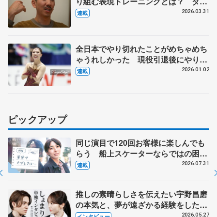
り組む表現トレーニングとは？ ダン
サー、振付家の小㞍健太さんが伝えた
2026.03.31
連載
いこと 【上】
全日本でやり切れたことがめちゃめち
ゃうれしかった 現役引退後にやりた
いことは…【第5回 新葉のことば】
2026.01.02
連載
ピックアップ
同じ演目で120回お客様に楽しんでも
らう 船上スケーターならではの困難
とは 影響あったPIW前キャプテン松
2026.07.31
連載
永さんの存在
推しの素晴らしさを伝えたい宇野昌磨
の本気と、夢が遠ざかる経験をした本
田真凜の覚悟
2026.05.27
インタビュー