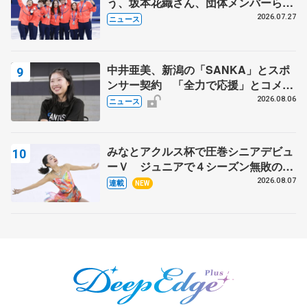
う、坂本花織さん、団体メンバーら
8月7日に文科省が表彰式、ブルーノ・
2026.07.27
ニュース
マルコット、中野園子らコーチも
中井亜美、新潟の「SANKA」とスポ
ンサー契約 「全力で応援」とコメン
ト
2026.08.06
ニュース
みなとアクルス杯で圧巻シニアデビュ
ーＶ ジュニアで４シーズン無敗の島
田麻央
2026.08.07
連載
NEW