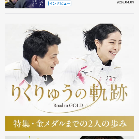
も通用するという坂本花織の筋肉
2026.04.09
インタビュー