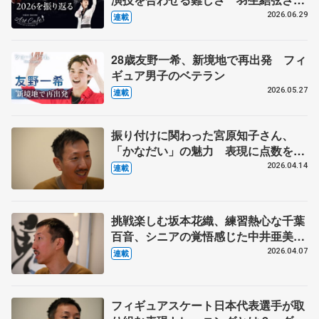
とコラボの東北ユースオーケストラの
2026.06.29
連載
メンバーに聞く
28歳友野一希、新境地で再出発 フィ
ギュア男子のベテラン
2026.05.27
連載
振り付けに関わった宮原知子さん、
「かなだい」の魅力 表現に点数をつ
ける難しさとは? ダンサーで振付家
2026.04.14
連載
の小㞍健太さんの提案 【下】
挑戦楽しむ坂本花織、練習熱心な千葉
百音、シニアの覚悟感じた中井亜美
ダンサー、振付家の小㞍健太さんが見
2026.04.07
連載
た選手の姿 【中】
フィギュアスケート日本代表選手が取