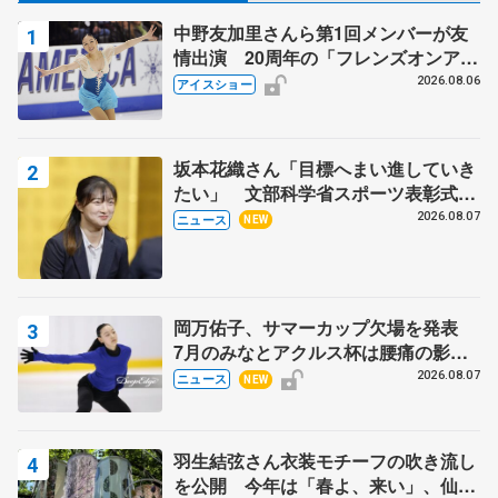
中野友加里さんら第1回メンバーが友
情出演 20周年の「フレンズオンアイ
ス」 宮本賢二さん、有川梨絵さん、
2026.08.06
アイスショー
田村岳斗さんも
坂本花織さん「目標へまい進していき
たい」 文部科学省スポーツ表彰式で
代表謝辞
2026.08.07
ニュース
NEW
岡万佑子、サマーカップ欠場を発表
7月のみなとアクルス杯は腰痛の影響
で
2026.08.07
ニュース
NEW
羽生結弦さん衣装モチーフの吹き流し
を公開 今年は「春よ、来い」、仙台