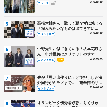
の瑞鳳殿
2026.08.06
ニュース
高橋大輔さん、激しく動かずに魅せる
「深みみたいなものは出てきてい
る？」 〝兄さん〟と慕うレジェンド
2026.08.06
コメント全文
野村忠宏さんと和気あいあい
中野先生に似てきている？坂本花織さ
ん 中井亜美はクリケットのサマーキ
ャンプに 島田麻央はたくさん試合に
2026.08.07
コメント全文
NEW
出て国際大会へ【文部科学省スポーツ
表彰式】
夫が「思い出作りに」と後押しした海
外同行がミラノまで… 繁華街のリン
クでは不良のお兄さんも味方に 小林
2026.08.05
インタビュー
芳子さんが振り返るスケート人生
オリンピック優秀者顕彰にりくりゅ