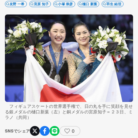
友野 一希
宮原 知子
小塚 崇彦
樋口 新葉
羽生 結弦
フィギュアスケートの世界選手権で、日の丸を手に笑顔を見せ
る銀メダルの樋口新葉（左）と銅メダルの宮原知子＝２３日、ミ
ラノ（共同）
0
SNSでシェア