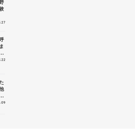
野
験
.27
呼
ま
戦
.22
た
他
花
.09