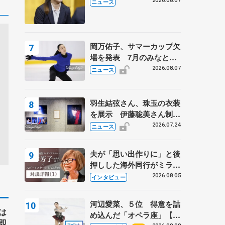
学省スポーツ表彰式で代表
2026.08.07
ニュース
謝辞
岡万佑子、サマーカップ欠
場を発表 7月のみなとア
クルス杯は腰痛の影響で
2026.08.07
ニュース
羽生結弦さん、珠玉の衣装
を展示 伊藤聡美さん制作
の一点もの、矢口亨さんが
2026.07.24
ニュース
撮影
夫が「思い出作りに」と後
押しした海外同行がミラノ
まで… 繁華街のリンクで
2026.08.05
インタビュー
は不良のお兄さんも味方
に 小林芳子さんが振り返
河辺愛菜、５位 得意を詰
るスケート人生
は
め込んだ「オペラ座」【み
即