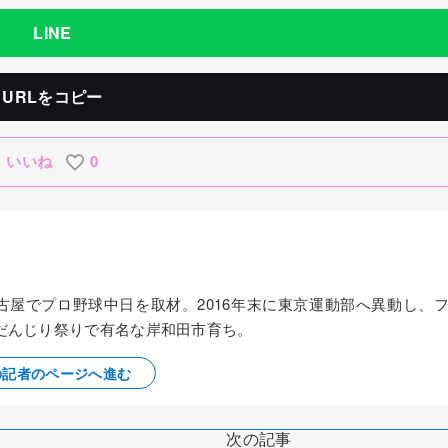
LINE
URLをコピー
いいね
0
名古屋でプロ野球中日を取材。2016年末に東京運動部へ異動し、
だんじり祭りで有名な岸和田市育ち。
の記者のページへ進む
次の記事