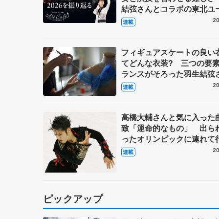
結弦さんとコラボの東北ユ
ーケストラのメンバーに聞
20
連載
フィギュアスケートの良い
てどんな衣装? 三つの要
ランスがそろった羽生結弦
『ボレロ』 伊藤聡美さん
20
連載
（中）
高橋大輔さんと気に入った
致「運命的なもの」 出ら
ったオリンピックに連れて
もらった 鈴木明子さんのS
20
連載
振り付け「演技中は泣いて
た」 【第2回・宮本賢二 
設計図】
ピックアップ