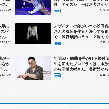
ースオ
答 アイスショーはお客さんが
く
イン、純粋に楽しんでもらうも
26.06.29
2026.01
連載
【第3回・宮本賢二 表現の設計
図】
衣装っ
デザイナーの卵がいつか浅田真
素のバ
さんの衣装を作ると決心するま
さんの
で 試行錯誤の日々、２週間で
に聞く
上げた羽生結弦さんの『オペラ
25.12.02
2025.11
連載
の怪人』 伊藤聡美さんインタ
ュー（上）
曲が一
年間50～60曲を手がける振付
れなか
生を変えたプログラムは 水族
行って
から高橋大輔さん、美術館から
Pも
野昌磨さんの演目に 【第1回
25.11.18
2025.10
連載
い
宮本賢二 表現の設計図（下）
表現の