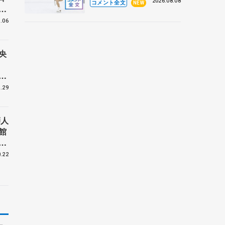
なとアクルス杯フリー】
2026.08.08
コメント全文
NEW
メ
の
.06
央
仕
座
.29
ビ
師人
館
宇
・
.22
】