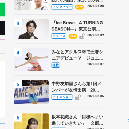
ての一人暮らし 注目スケ
2026.08.08
インタビュー
NEW
ーターの「今」に迫る
『Ice Brave―A TURNING
SEASON―』東京公演が
開幕、宇野昌磨の『Ice
2026.08.09
ニュース
NEW
Brave』にかける思いを知
る記事 5選
みなとアクルス杯で圧巻シ
ニアデビューＶ ジュニア
で４シーズン無敗の島田麻
2026.08.07
連載
央
中野友加里さんら第1回メ
フ
ンバーが友情出演 20周
年の「フレンズオンアイ
2026.08.06
アイスショー
ス」 宮本賢二さん、有川
梨絵さん、田村岳斗さんも
坂本花織さん「目標へまい
進していきたい」 文部科