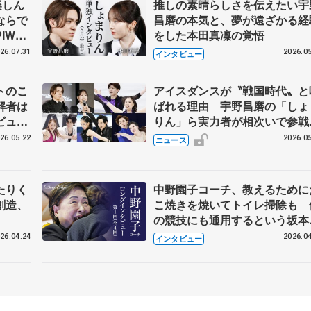
楽しん
推しの素晴らしさを伝えたい宇
ならで
昌磨の本気と、夢が遠ざかる経
IW前
をした本田真凜の覚悟
26.07.31
2026.05
インタビュー
トのこ
アイスダンスが〝戦国時代〟と
解者は
ばれる理由 宇野昌磨の「しょ
ビュー
りん」ら実力者が相次いで参
恋人、
国内の競争激化
26.05.22
2026.05
ニュース
たりく
中野園子コーチ、教えるために
創造、
こ焼きを焼いてトイレ掃除も 
の競技にも通用するという坂本
織の筋肉
26.04.24
2026.04
インタビュー