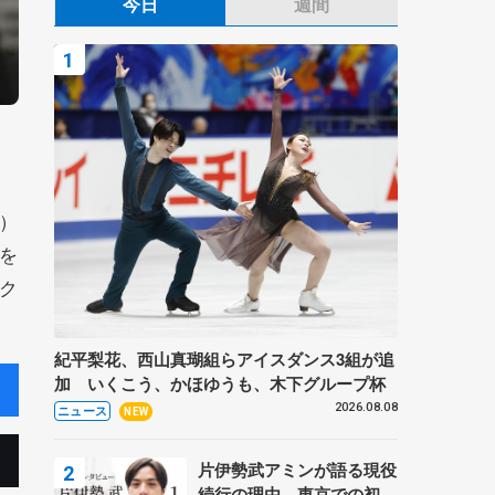
今日
週間
）
を
ク
紀平梨花、西山真瑚組らアイスダンス3組が追
加 いくこう、かほゆうも、木下グループ杯
2026.08.08
ニュース
NEW
片伊勢武アミンが語る現役
続行の理由、東京での初め