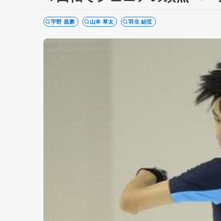
宇野 昌磨
山本 草太
羽生 結弦