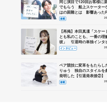
同じ演目で120回お客様に
でもらう 船上スケーター
はの困難とは 影響あったP
キャプテン松永さんの存在
20
連載
【再掲】本田真凜「スケー
とも私のことも、一番の理
彼」 引退時の単独インタ
で語った競技人生や家族、
20
インタビュー
これからの夢…
ペア競技に変革をもたらし
りゅう 独自のスタイルを
発明した【引退発表後②】
20
連載