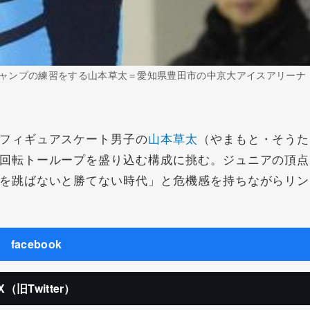
ャンプの練習をする山本草太＝愛知県豊田市の中京大アイスアリーナ
フィギュアスケート男子の
山本草太
（やまもと・そうた
回転トーループを盛り込む構成に挑む。ジュニアの頂点
を跳ばないと勝てない時代」と危機感を持ちながらリン
facebook
X（旧Twitter）