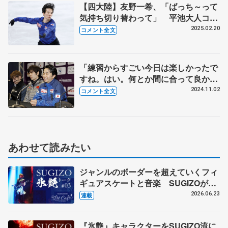
【四大陸】友野一希、「ばっち～って
気持ち切り替わって」 平池大人コー
チの言葉でスランプから 5年前と同
2025.02.20
コメント全文
じ会場に「めっちゃ懐かしい」（公式
練習後全文コメント）
「練習からすごい今日は楽しかったで
すね。はい。何とか間に合って良かっ
たです」 友野一希 フランス大会Ｓ
2024.11.02
コメント全文
Ｐ後
あわせて読みたい
ジャンルのボーダーを超えていくフィ
ギュアスケートと音楽 SUGIZOが愛
してやまないプリンスの型破り
2026.06.23
連載
『氷艶』キャラクターをSUGIZO流に