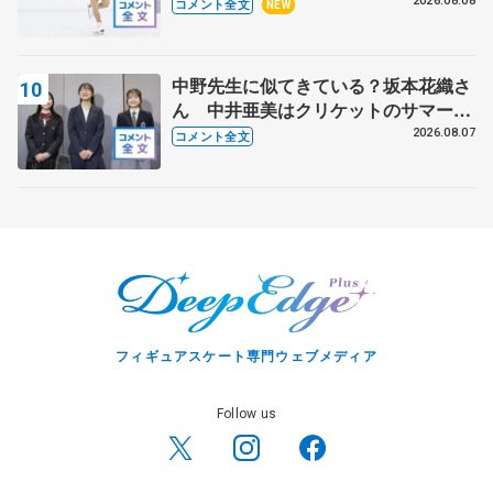
ー】
2026.08.08
コメント全文
NEW
中野先生に似てきている？坂本花織さ
ん 中井亜美はクリケットのサマーキ
ャンプに 島田麻央はたくさん試合に
2026.08.07
コメント全文
出て国際大会へ【文部科学省スポーツ
表彰式】
フィギュアスケート専門ウェブメディア
Follow us