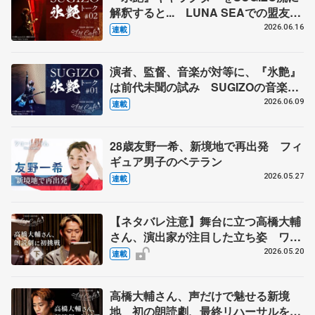
解釈すると... LUNA SEAでの盟友真
矢はサントラが最後の録音に
2026.06.16
連載
演者、監督、音楽が対等に、『氷艶』
は前代未聞の試み SUGIZOの音楽キ
ャリアの集大成に
2026.06.09
連載
28歳友野一希、新境地で再出発 フィ
ギュア男子のベテラン
2026.05.27
連載
【ネタバレ注意】舞台に立つ高橋大輔
さん、演出家が注目した立ち姿 ワー
クショップでの出会い 【Love and
2026.05.20
連載
Information（下）】
高橋大輔さん、声だけで魅せる新境
地 初の朗読劇、最終リハーサルを取