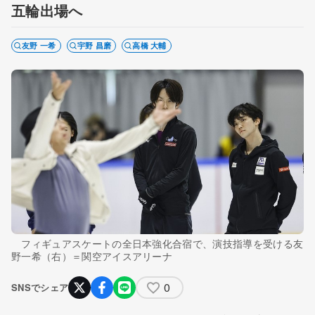
五輪出場へ
友野 一希
宇野 昌磨
高橋 大輔
フィギュアスケートの全日本強化合宿で、演技指導を受ける友
野一希（右）＝関空アイスアリーナ
0
SNSでシェア