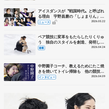
アイスダンスが〝戦国時代〟と呼ばれ
る理由 宇野昌磨の「しょまりん」ら
実力者が相次いで参戦 国内の競争激
2026.05.22
ニュース
化
ペア競技に変革をもたらしたりくりゅ
う 独自のスタイルを創造、発明した
【引退発表後②】
2026.04.24
連載
中野園子コーチ、教えるためにたこ焼
きを焼いてトイレ掃除も 他の競技に
も通用するという坂本花織の筋肉
2026.04.09
インタビュー