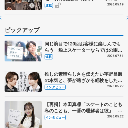
材 【Love and Information（上）】
2026.05.19
連載
ピックアップ
同じ演目で120回お客様に楽しんでも
らう 船上スケーターならではの困難
とは 影響あったPIW前キャプテン松
2026.07.31
連載
永さんの存在
推しの素晴らしさを伝えたい宇野昌磨
の本気と、夢が遠ざかる経験をした本
田真凜の覚悟
2026.05.27
インタビュー
【再掲】本田真凜「スケートのことも
私のことも、一番の理解者は彼」 引
退時の単独インタビューで語った競技
2026.05.22
インタビュー
人生や家族、恋人、これからの夢…