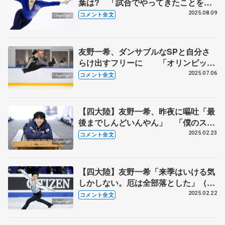
葉は? 「試合でやってきたことを出
せるかに集中」 【サマーカップ男子
2025.08.09
コメント全文
SP後】
友野一希、ダンサブルなSPと自分さ
らけ出すフリーに 「オリンピック
行けるっていう自信、結構出てきた」
2025.07.06
コメント全文
（合宿囲み取材コメント全文）
【四大陸】友野一希、昨夜に嘔吐「最
後までしんどいんやん」 「僕のスケ
ート人生、ミラノから始まった」 5
2025.02.23
コメント全文
位に入った2018年世界選手権、「また
五輪で」（一夜明けコメント全文）
【四大陸】友野一希「来季はいける気
しかしない。厄は全部落とした」（男
子フリー後コメント全文）
2025.02.22
コメント全文