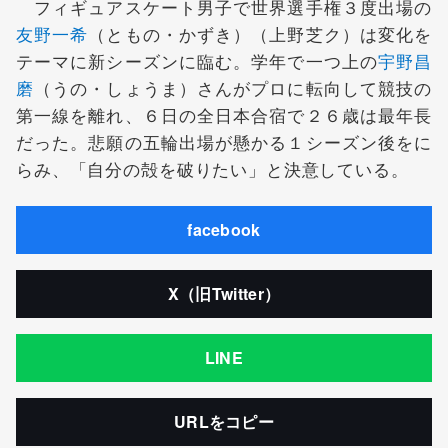
フィギュアスケート男子で世界選手権３度出場の
友野一希
（ともの・かずき）（上野芝ク）は変化を
テーマに新シーズンに臨む。学年で一つ上の
宇野昌
磨
（うの・しょうま）さんがプロに転向して競技の
第一線を離れ、６日の全日本合宿で２６歳は最年長
だった。悲願の五輪出場が懸かる１シーズン後をに
らみ、「自分の殻を破りたい」と決意している。
facebook
X（旧Twitter）
LINE
URLをコピー