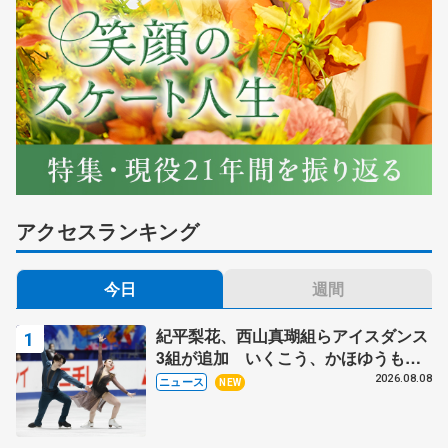
アクセスランキング
今日
週間
紀平梨花、西山真瑚組らアイスダンス
3組が追加 いくこう、かほゆうも、
木下グループ杯
2026.08.08
ニュース
NEW