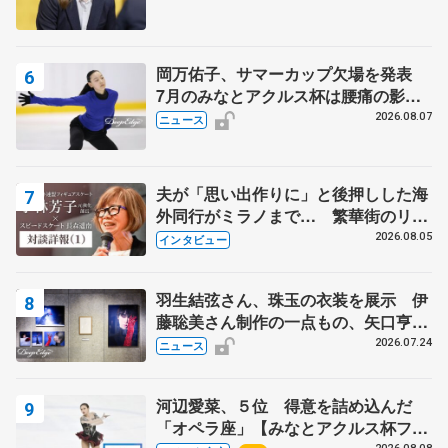
岡万佑子、サマーカップ欠場を発表
7月のみなとアクルス杯は腰痛の影響
で
2026.08.07
ニュース
夫が「思い出作りに」と後押しした海
外同行がミラノまで… 繁華街のリン
クでは不良のお兄さんも味方に 小林
2026.08.05
インタビュー
芳子さんが振り返るスケート人生
羽生結弦さん、珠玉の衣装を展示 伊
藤聡美さん制作の一点もの、矢口亨さ
んが撮影
2026.07.24
ニュース
河辺愛菜、５位 得意を詰め込んだ
「オペラ座」【みなとアクルス杯フリ