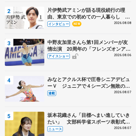
片伊勢武アミンが語る現役続行の理
由、東京での初めての一人暮らし 注
目スケーターの「今」に迫る
2026.08.08
インタビュー
NEW
中野友加里さんら第1回メンバーが友
情出演 20周年の「フレンズオンアイ
ス」 宮本賢二さん、有川梨絵さん、
2026.08.06
アイスショー
田村岳斗さんも
みなとアクルス杯で圧巻シニアデビュ
ーＶ ジュニアで４シーズン無敗の島
田麻央
2026.08.07
連載
坂本花織さん「目標へまい進していき
たい」 文部科学省スポーツ表彰式で
代表謝辞
2026.08.07
ニュース