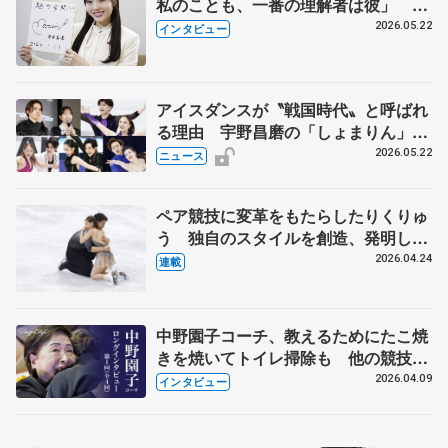
私のことも、一番の理解者は彼」 引
退時の単独インタビューで語った競技
2026.05.22
インタビュー
人生や家族、恋人、これからの夢…
アイスダンスが〝戦国時代〟と呼ばれ
る理由 宇野昌磨の「しょまりん」ら
実力者が相次いで参戦 国内の競争激
2026.05.22
ニュース
化
ペア競技に変革をもたらしたりくりゅ
う 独自のスタイルを創造、発明した
【引退発表後②】
2026.04.24
連載
中野園子コーチ、教えるためにたこ焼
きを焼いてトイレ掃除も 他の競技に
も通用するという坂本花織の筋肉
2026.04.09
インタビュー