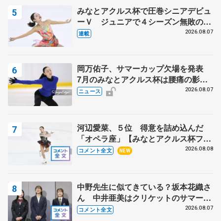
みなとアクルス杯で圧巻シニアデビュ
ーＶ ジュニアで４シーズン無敗の島
田麻央
2026.08.07
連載
岡万佑子、サマーカップ欠場を発表
7月のみなとアクルス杯は腰痛の影響
で
2026.08.07
ニュース
河辺愛菜、５位 得意を詰め込んだ
「オペラ座」【みなとアクルス杯フリ
ー】
2026.08.08
コメント全文
NEW
中野先生に似てきている？坂本花織さ
ん 中井亜美はクリケットのサマーキ
ャンプに 島田麻央はたくさん試合に
2026.08.07
コメント全文
出て国際大会へ【文部科学省スポーツ