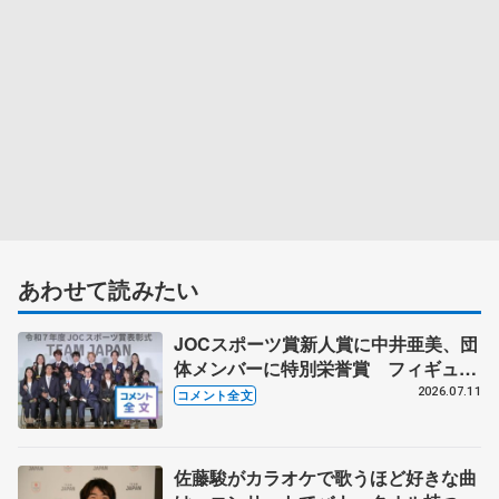
あわせて読みたい
JOCスポーツ賞新人賞に中井亜美、団
体メンバーに特別栄誉賞 フィギュア
スケートに別のスポーツを組み合わせ
2026.07.11
コメント全文
るなら？ 【JOCスポーツ賞表彰
式】
佐藤駿がカラオケで歌うほど好きな曲