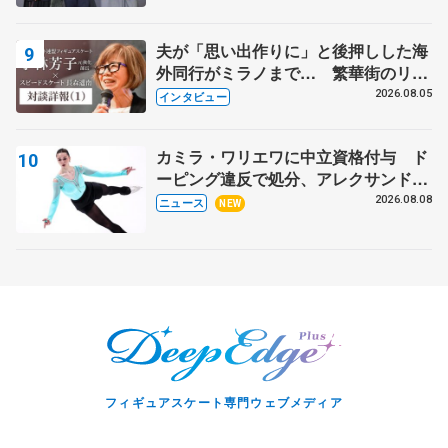
表彰式】
夫が「思い出作りに」と後押しした海
外同行がミラノまで… 繁華街のリン
クでは不良のお兄さんも味方に 小林
2026.08.05
インタビュー
芳子さんが振り返るスケート人生
カミラ・ワリエワに中立資格付与 ド
ーピング違反で処分、アレクサンド
ラ・イグナトワも
2026.08.08
ニュース
NEW
フィギュアスケート専門ウェブメディア