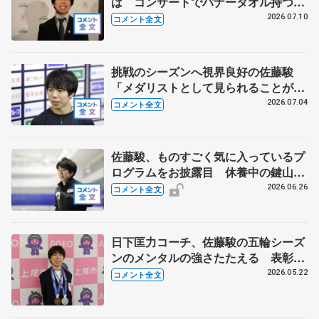
は コンサートでバナータオル持つ観
客に感謝 【オリンピックコンサー
2026.07.10
コメント全文
ト】
挑戦のシーズンへ視界良好の佐藤駿
「メダリストとして見られることが自
信につながる」【全日本シニア強化合
2026.07.04
コメント全文
宿】
佐藤駿、ものすごく気に入っているプ
ログラムをお披露目 休養中の鍵山優
真と話していることは 【ドリーム・
2026.06.26
コメント全文
オン・アイス2026】
日下匡力コーチ、佐藤駿の五輪シーズ
ンのメンタルの強さたたえる 表彰式
に2人で出席 【上尾市栄誉賞】
2026.05.22
コメント全文