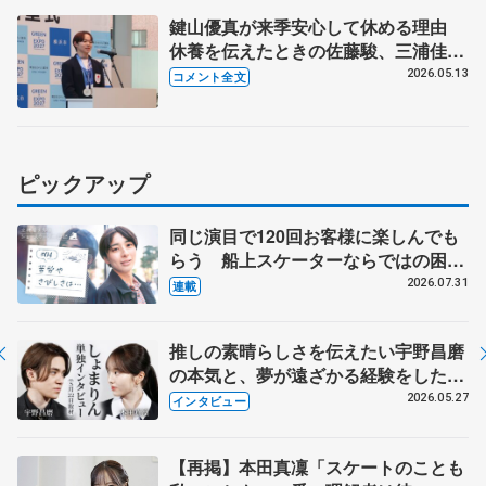
鍵山優真が来季安心して休める理由
休養を伝えたときの佐藤駿、三浦佳生
の反応は 【横浜市スポーツ栄誉賞・
2026.05.13
コメント全文
神奈川県知事の表敬訪問】
ピックアップ
同じ演目で120回お客様に楽しんでも
らう 船上スケーターならではの困難
とは 影響あったPIW前キャプテン松
2026.07.31
連載
永さんの存在
推しの素晴らしさを伝えたい宇野昌磨
の本気と、夢が遠ざかる経験をした本
田真凜の覚悟
2026.05.27
インタビュー
【再掲】本田真凜「スケートのことも