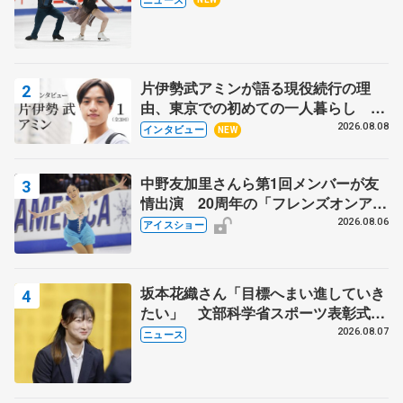
片伊勢武アミンが語る現役続行の理
由、東京での初めての一人暮らし 注
目スケーターの「今」に迫る
2026.08.08
インタビュー
NEW
中野友加里さんら第1回メンバーが友
情出演 20周年の「フレンズオンアイ
ス」 宮本賢二さん、有川梨絵さん、
2026.08.06
アイスショー
田村岳斗さんも
坂本花織さん「目標へまい進していき
たい」 文部科学省スポーツ表彰式で
代表謝辞
2026.08.07
ニュース