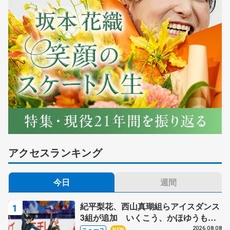
アクセスランキング
今日
週間
紀平梨花、西山真瑚組らアイスダンス
3組が追加 いくこう、かほゆうも、
木下グループ杯
2026.08.08
ニュース
NEW