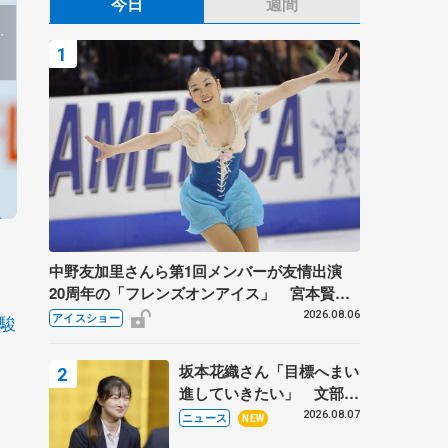
今日
週間
中野友加里さんら第1回メンバーが友情出演
20周年の「フレンズオンアイス」 宮本賢二
さん、有川梨絵さん、田村岳斗さんも
2026.08.06
駿
アイスショー
坂本花織さん「目標へまい
進していきたい」 文部科
学省スポーツ表彰式で代表
2026.08.07
ニュース
NEW
謝辞