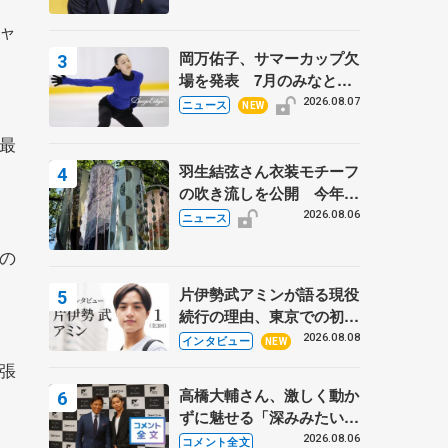
ャ
岡万佑子、サマーカップ欠
場を発表 7月のみなとア
クルス杯は腰痛の影響で
2026.08.07
ニュース
NEW
最
羽生結弦さん衣装モチーフ
の吹き流しを公開 今年は
「春よ、来い」、仙台の瑞
2026.08.06
ニュース
鳳殿
の
片伊勢武アミンが語る現役
続行の理由、東京での初め
ての一人暮らし 注目スケ
2026.08.08
インタビュー
NEW
ーターの「今」に迫る
張
高橋大輔さん、激しく動か
ずに魅せる「深みみたいな
ものは出てきている？」
2026.08.06
コメント全文