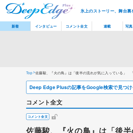
氷上のストーリー、舞台裏
新着
インタビュー
コメント全文
連載
写真
Top
佐藤駿、『火の鳥』は「後半の流れが気に入っている」 
Deep Edge Plusの記事をGoogle検索で
コメント全文
コメント全文
佐藤駿、『火の鳥』は「後半