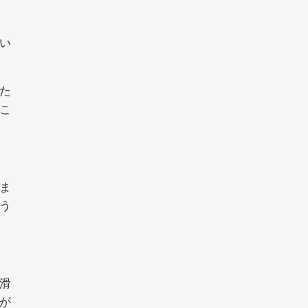
い
た
こ
ま
う
滑
が