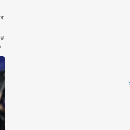
す
見
」