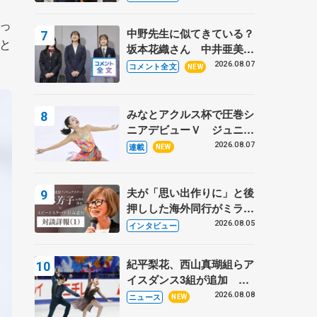
〝兄さん〟と慕うレジェン
っ
ド野村忠宏さんと和気あい
中野先生に似てきている？
あい
と
坂本花織さん 中井亜美は
クリケットのサマーキャン
2026.08.07
コメント全文
NEW
プに 島田麻央はたくさん
試合に出て国際大会へ【文
部科学省スポーツ表彰
みなとアクルス杯で圧巻シ
式】
ニアデビューＶ ジュニア
で４シーズン無敗の島田麻
2026.08.07
連載
NEW
央
夫が「思い出作りに」と後
押しした海外同行がミラノ
まで… 繁華街のリンクで
2026.08.05
インタビュー
は不良のお兄さんも味方
に 小林芳子さんが振り返
紀平梨花、西山真瑚組らア
るスケート人生
イスダンス3組が追加 い
くこう、かほゆうも、木下
2026.08.08
ニュース
NEW
グループ杯