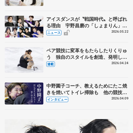
人生や家族、恋人、これからの夢…
アイスダンスが〝戦国時代〟と呼ばれ
る理由 宇野昌磨の「しょまりん」ら
実力者が相次いで参戦 国内の競争激
2026.05.22
ニュース
化
ペア競技に変革をもたらしたりくりゅ
う 独自のスタイルを創造、発明した
【引退発表後②】
2026.04.24
連載
中野園子コーチ、教えるためにたこ焼
きを焼いてトイレ掃除も 他の競技に
も通用するという坂本花織の筋肉
2026.04.09
インタビュー