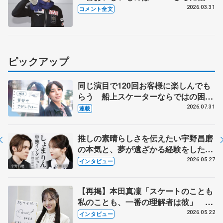
広げていけるように頑張りたい」【世
2026.03.31
コメント全文
界フィギュア帰国時】
ピックアップ
同じ演目で120回お客様に楽しんでも
らう 船上スケーターならではの困難
とは 影響あったPIW前キャプテン松
2026.07.31
連載
永さんの存在
推しの素晴らしさを伝えたい宇野昌磨
の本気と、夢が遠ざかる経験をした本
田真凜の覚悟
2026.05.27
インタビュー
【再掲】本田真凜「スケートのことも
私のことも、一番の理解者は彼」 引
退時の単独インタビューで語った競技
2026.05.22
インタビュー