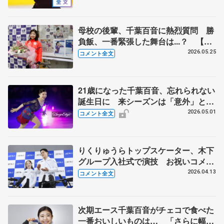
ー練習公開】
母校の後輩、千葉百音に熱烈質問 勝
負飯、一番緊張した舞台は...？ 【東
北高校訪問】
2026.05.25
コメント全文
21歳になった千葉百音、忘れられない
誕生日に 来シーズンは「意外」と言
われたい 【ブルームオンアイス】
2026.05.01
コメント全文
りくりゅうらトップスケーター、木下
グループ入社式で演技 お祝いコメン
ト、呪文のように練習したが...【入社
2026.04.13
コメント全文
式後】
次期エース千葉百音がチェコで食べた
一番おいしいものは… 「さらに幅を