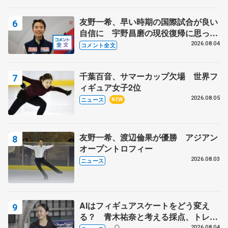
友野一希、早い時期の国際試合が良い
自信に 宇野昌磨の現役復帰に思って
いること 【アジアンオープントロフ
2026.08.04
コメント全文
ィーフリー後】
千葉百音、サマーカップ欠場 世界フ
ィギュア女子2位
2026.08.05
ニュース
NEW
友野一希、渡辺倫果が優勝 アジアン
オープントロフィー
2026.08.03
ニュース
AIはフィギュアスケートをどう変え
る？ 青木祐奈と考える採点、トレー
ニングの未来
2026.08.04