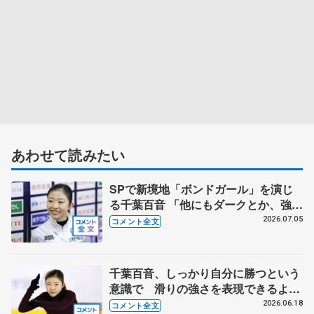
あわせて読みたい
SPで新境地「ボンドガール」を演じ
る千葉百音 「他にもダークとか、強い
女系の候補の曲は結構あったんですけ
2026.07.05
コメント全文
ど…」【全日本シニア強化合宿】
千葉百音、しっかり自分に勝つという
意識で 滑りの強さを表現できるよう
に筋力アップ【木下グループ/アカデミ
2026.06.18
コメント全文