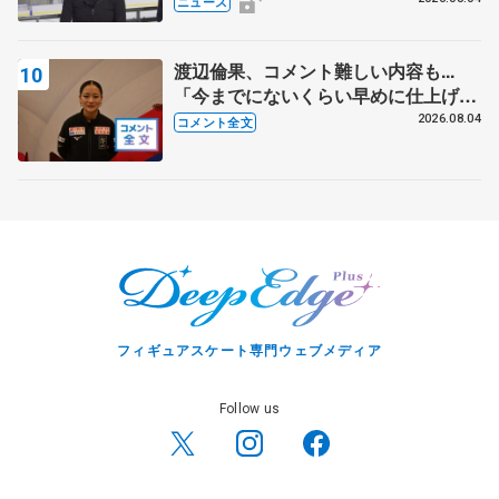
ニュース
渡辺倫果、コメント難しい内容も...
「今までにないくらい早めに仕上げら
れている」 【アジアンオープントロ
2026.08.04
コメント全文
フィー女子フリー】
フィギュアスケート専門ウェブメディア
Follow us