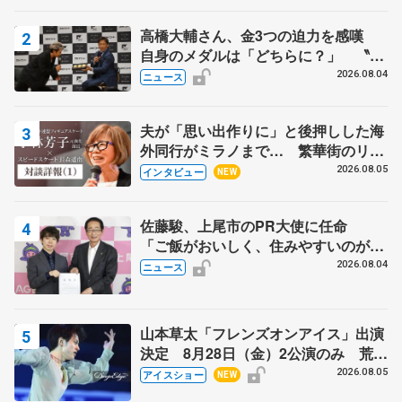
高橋大輔さん、金3つの迫力を感嘆
自身のメダルは「どちらに？」 〝リ
ス兄弟〟オリンピック3連覇の野村忠
2026.08.04
ニュース
宏さんと対談
夫が「思い出作りに」と後押しした海
外同行がミラノまで… 繁華街のリン
クでは不良のお兄さんも味方に 小林
2026.08.05
インタビュー
NEW
芳子さんが振り返るスケート人生
佐藤駿、上尾市のPR大使に任命
「ご飯がおいしく、住みやすいのが魅
力」
2026.08.04
ニュース
山本草太「フレンズオンアイス」出演
決定 8月28日（金）2公演のみ 荒川
静香さんプロデュース、20周年のアイ
2026.08.05
アイスショー
NEW
スショー