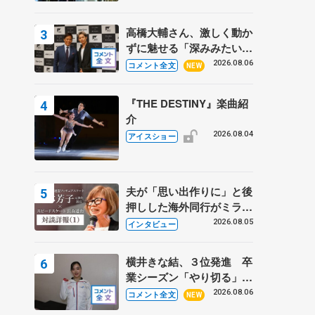
高橋大輔さん、激しく動か
ずに魅せる「深みみたいな
ものは出てきている？」
2026.08.06
コメント全文
NEW
〝兄さん〟と慕うレジェン
ド野村忠宏さんと和気あい
『THE DESTINY』楽曲紹
あい
介
2026.08.04
アイスショー
夫が「思い出作りに」と後
押しした海外同行がミラノ
まで… 繁華街のリンクで
2026.08.05
インタビュー
は不良のお兄さんも味方
に 小林芳子さんが振り返
横井きな結、３位発進 卒
るスケート人生
業シーズン「やり切る」
【みなとアクルス杯SP】
2026.08.06
コメント全文
NEW