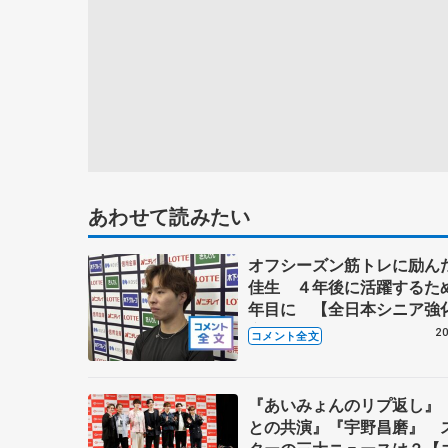
あわせて読みたい
オフシーズン筋トレに励ん
佳生 ４年後に活躍するた
年目に 【全日本シニア強
宿】
20
コメント全文
『あいみょんのリプ返し』
との共演』『宇野昌磨』 