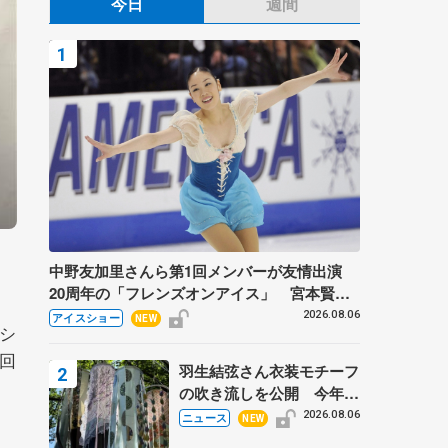
今日
週間
中野友加里さんら第1回メンバーが友情出演
20周年の「フレンズオンアイス」 宮本賢二
さん、有川梨絵さん、田村岳斗さんも
2026.08.06
アイスショー
NEW
シ
4回
羽生結弦さん衣装モチーフ
の吹き流しを公開 今年は
「春よ、来い」、仙台の瑞
2026.08.06
ニュース
NEW
鳳殿