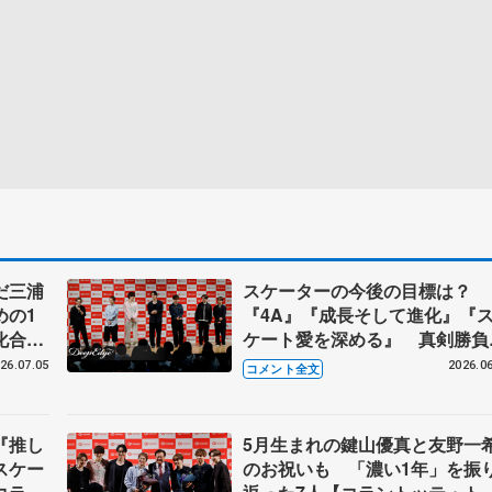
だ三浦
スケーターの今後の目標は？
めの1
『4A』『成長そして進化』『
化合
ケート愛を深める』 真剣勝負
ゲームコーナーも【コラントッ
26.07.05
2026.06
コメント全文
テ・トークイベント④】
『推し
5月生まれの鍵山優真と友野一
スケー
のお祝いも 「濃い1年」を振