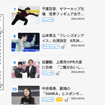
千葉百音、サマーカップ欠
場 世界フィギュア女子2
位
2026.08.05
ニュース
山本草太「フレンズオンア
イス」出演決定 8月28日
（金）2公演のみ 荒川静
2026.08.05
アイスショー
香さんプロデュース、20
周年のアイスショー
佐藤駿、上尾市のPR大使
に任命 「ご飯がおいし
く、住みやすいのが魅力」
2026.08.04
ニュース
中井亜美、新潟の
「SANKA」とスポンサー
契約 「全力で応援」とコ
2026.08.06
ニュース
NEW
メント