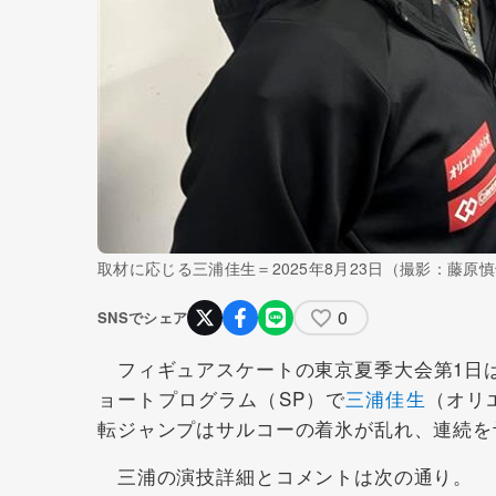
取材に応じる三浦佳生＝2025年8月23日（撮影：藤原
0
SNSでシェア
フィギュアスケートの東京夏季大会第1日は
ョートプログラム（SP）で
三浦佳生
（オリ
転ジャンプはサルコーの着氷が乱れ、連続を
三浦の演技詳細とコメントは次の通り。