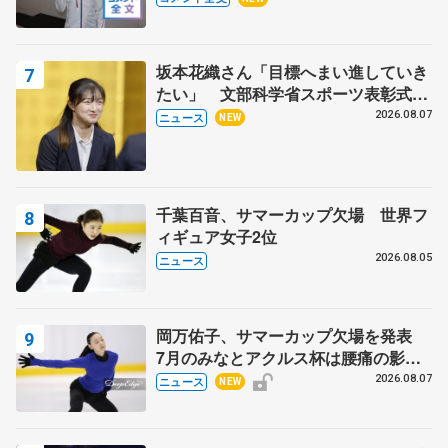
坂本花織さん「目標へまい進していき
たい」 文部科学省スポーツ表彰式で
代表謝辞
2026.08.07
ニュース
NEW
千葉百音、サマーカップ欠場 世界フ
ィギュア女子2位
2026.08.05
ニュース
岡万佑子、サマーカップ欠場を発表
7月のみなとアクルス杯は腰痛の影響
で
2026.08.07
ニュース
NEW