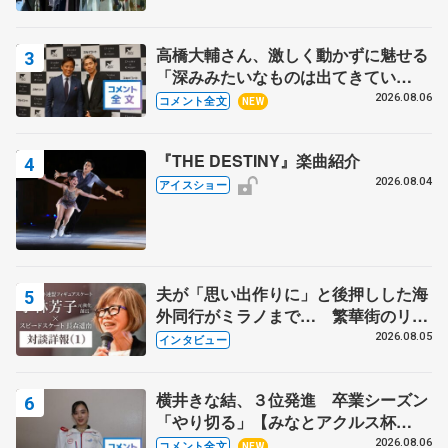
高橋大輔さん、激しく動かずに魅せる
「深みみたいなものは出てきてい
る？」 〝兄さん〟と慕うレジェンド
2026.08.06
コメント全文
NEW
野村忠宏さんと和気あいあい
『THE DESTINY』楽曲紹介
2026.08.04
アイスショー
夫が「思い出作りに」と後押しした海
外同行がミラノまで… 繁華街のリン
クでは不良のお兄さんも味方に 小林
2026.08.05
インタビュー
芳子さんが振り返るスケート人生
横井きな結、３位発進 卒業シーズン
「やり切る」【みなとアクルス杯
SP】
2026.08.06
コメント全文
NEW