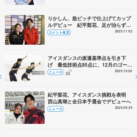
ミラノへの道は断たれても「ここか
ら」 【西日本選手権アイスダンス・
フリー】
りかしん、急ピッチで仕上げてカップ
ルデビュー 紀平梨花、足が治らず絶
望の中「新たな希望」 西山真瑚はハ
2025.11.02
コメント全文
グ「カムバックおめでとうって」
【西日本選手権アイスダンスRD】
アイスダンスの派遣基準点を引き下
げ 最低技術点85点に、12月のゴール
デンスピン
2025.10.03
ニュース
紀平梨花、アイスダンス挑戦を表明
西山真瑚と全日本予選会でデビューへ
2025.09.29
ニュース