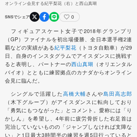
オンライン会見する紀平梨花（右）と西山真瑚
0
SNSでシェア
フィギュアスケート女子で2018年グランプリ
（GP）ファイナルを初出場優勝、全日本選手権2連
覇などの実績がある
紀平梨花
（トヨタ自動車）が29
日、自身のインスタグラムでアイスダンスに挑戦す
ると表明し、パートナーの
西山真瑚
（オリエンタル
バイオ）とともに練習拠点のカナダからオンライン
会見に臨んだ。
シングルで活躍した
高橋大輔
さんや
島田高志郎
（木下グループ）がアイスダンスに転向しており
「勇気にもつながった」とコメント。愛称には「り
かしん」を希望し、4年前に疲労骨折した右足首は
完治していないものの「ジャンプしなければ支障な
い」と1日最大3時間半の練習を週5日行っていると