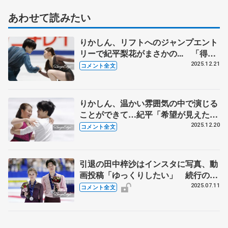
あわせて読みたい
りかしん、リフトへのジャンプエント
リーで紀平梨花がまさかの... 「得意
のループのはずなのに、ガクッと失敗
2025.12.21
コメント全文
してしまって…」【全日本フィギュ
ア･アイスダンス･フリー】
りかしん、温かい雰囲気の中で演じる
ことができて…紀平「希望が見えた
り、目指すところに向かって毎日を過
2025.12.20
コメント全文
ごすというのが、すごくうれしい」
【全日本フィギュア･アイスダンス
RD】
引退の田中梓沙はインスタに写真、動
画投稿「ゆっくりしたい」 続行の西
山真瑚、あずしんのバナーが「勇気く
2025.07.11
コメント全文
れました」（コメント全文）