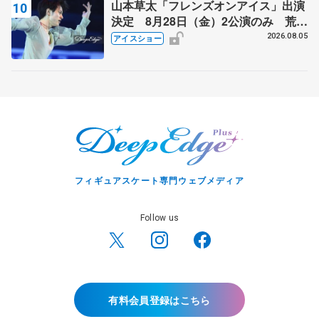
山本草太「フレンズオンアイス」出演
決定 8月28日（金）2公演のみ 荒川
静香さんプロデュース、20周年のアイ
2026.08.05
アイスショー
スショー
フィギュアスケート専門ウェブメディア
Follow us
有料会員登録はこちら