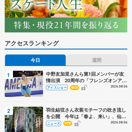
アクセスランキング
今日
週間
中野友加里さんら第1回メンバーが友
情出演 20周年の「フレンズオンアイ
ス」 宮本賢二さん、有川梨絵さん、
2026.08.06
アイスショー
NEW
田村岳斗さんも
羽生結弦さん衣装モチーフの吹き流し
を公開 今年は「春よ、来い」、仙台
の瑞鳳殿
2026.08.06
ニュース
NEW