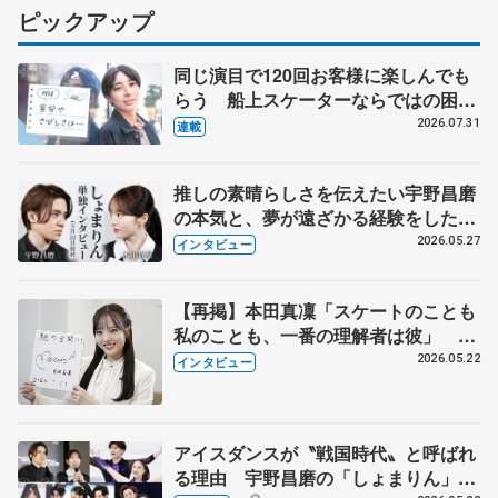
ピックアップ
同じ演目で120回お客様に楽しんでも
らう 船上スケーターならではの困難
とは 影響あったPIW前キャプテン松
2026.07.31
連載
永さんの存在
推しの素晴らしさを伝えたい宇野昌磨
の本気と、夢が遠ざかる経験をした本
田真凜の覚悟
2026.05.27
インタビュー
【再掲】本田真凜「スケートのことも
私のことも、一番の理解者は彼」 引
退時の単独インタビューで語った競技
2026.05.22
インタビュー
人生や家族、恋人、これからの夢…
アイスダンスが〝戦国時代〟と呼ばれ
る理由 宇野昌磨の「しょまりん」ら