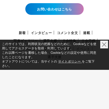
お問い合わせはこちら
新着
インタビュー
コメント全文
連載
写真ギャラリー
選手名鑑
大会特集
大会日程
このサイトでは、利用状況の把握などのために、Cookieなどを使
用してアクセスデータを取得・利用しています。
アイスショー
Podcast
動画
イベント
これ以降ページを遷移した場合、Cookieなどの設定や使用に同意
選手支援
したことになります。
オプトアウトについては、当サイトの
サイトポリシー
をご覧下
さい。
このサイトについて
メディア立ち上げへの想い
サイトポリシー
利用規約
利用者情報の外部送信について
特定商取引法に基づく表示について
Deep Edge
一般社団法人共同通信社