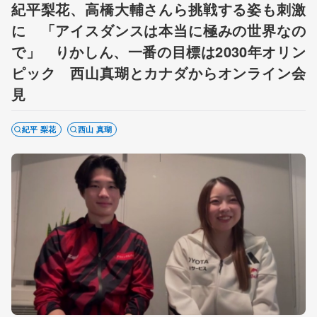
紀平梨花、高橋大輔さんら挑戦する姿も刺激
に 「アイスダンスは本当に極みの世界なの
で」 りかしん、一番の目標は2030年オリン
ピック 西山真瑚とカナダからオンライン会
見
紀平 梨花
西山 真瑚