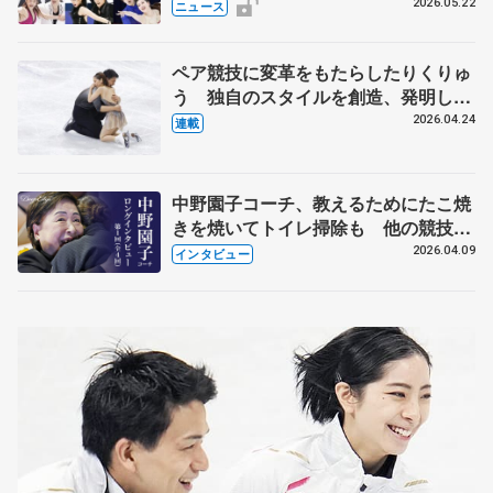
実力者が相次いで参戦 国内の競争激
2026.05.22
ニュース
化
ペア競技に変革をもたらしたりくりゅ
う 独自のスタイルを創造、発明した
【引退発表後②】
2026.04.24
連載
中野園子コーチ、教えるためにたこ焼
きを焼いてトイレ掃除も 他の競技に
も通用するという坂本花織の筋肉
2026.04.09
インタビュー