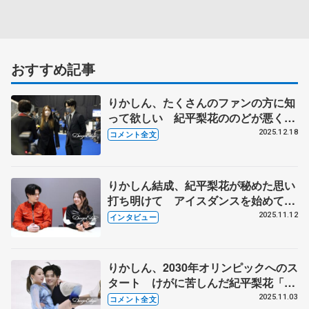
おすすめ記事
りかしん、たくさんのファンの方に知
って欲しい 紀平梨花ののどが悪く、
西山真瑚「代弁します」【全日本フィ
2025.12.18
コメント全文
ギュア前日練習】
りかしん結成、紀平梨花が秘めた思い
打ち明けて アイスダンスを始めて靱
帯損傷に軽度の肋骨骨折 2030年オリ
2025.11.12
インタビュー
ンピックへ、西山真瑚「同じ目標持っ
て頑張れる」
りかしん、2030年オリンピックへのス
タート けがに苦しんだ紀平梨花「頑
張れることが今は幸せ」 西山真瑚、
2025.11.03
コメント全文