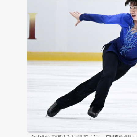
公式練習で調整する吉田唄菜（右）、森田真沙也組＝