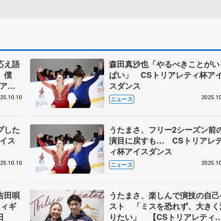
応え語
森田真沙也「やるべきことがい
。僕
ぱい」 CSトリアレティ杯ア
杯アイ
スダンス
25.10.10
2025.10
ニュース
プした
うたまさ、フリー2シーズン前
アイス
演目に戻すも… CSトリアレ
ィ杯アイスダンス
25.10.10
2025.10
ニュース
吉田唄
うたまさ、楽しんで演技の自己
フィギ
スト 「ミスを恐れず、大きく
日
りたい」 【CSトリアレティ