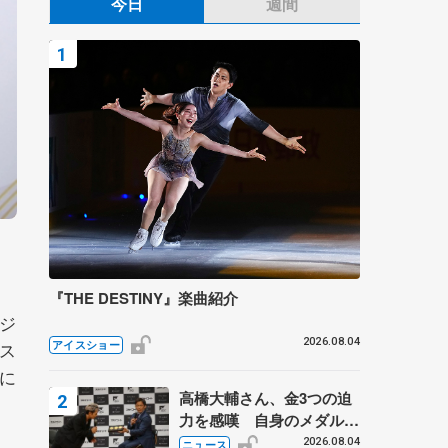
今日
週間
『THE DESTINY』楽曲紹介
ジ
2026.08.04
アイスショー
ス
に
高橋大輔さん、金3つの迫
力を感嘆 自身のメダルは
「どちらに？」 〝リス兄
2026.08.04
ニュース