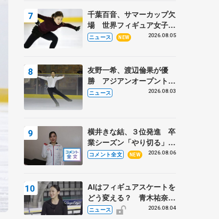
トロフィーフリー】
千葉百音、サマーカップ欠
場 世界フィギュア女子2
位
2026.08.05
ニュース
NEW
友野一希、渡辺倫果が優
勝 アジアンオープントロ
フィー
2026.08.03
ニュース
横井きな結、３位発進 卒
業シーズン「やり切る」
【みなとアクルス杯SP】
2026.08.06
コメント全文
NEW
AIはフィギュアスケートを
どう変える？ 青木祐奈と
考える採点、トレーニング
2026.08.04
ニュース