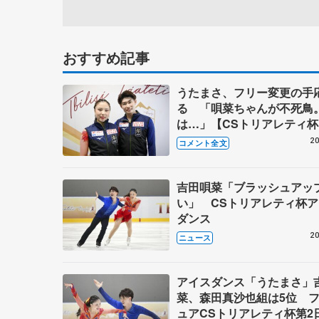
おすすめ記事
うたまさ、フリー変更の手
る 「唄菜ちゃんが不死鳥
は…」【CSトリアレティ
スダンス・フリー】
20
コメント全文
吉田唄菜「ブラッシュアッ
い」 CSトリアレティ杯
ダンス
20
ニュース
アイスダンス「うたまさ」
菜、森田真沙也組は5位 
ュアCSトリアレティ杯第2