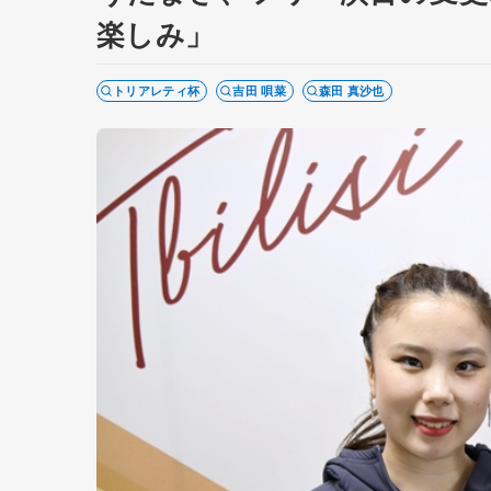
楽しみ」
トリアレティ杯
吉田 唄菜
森田 真沙也