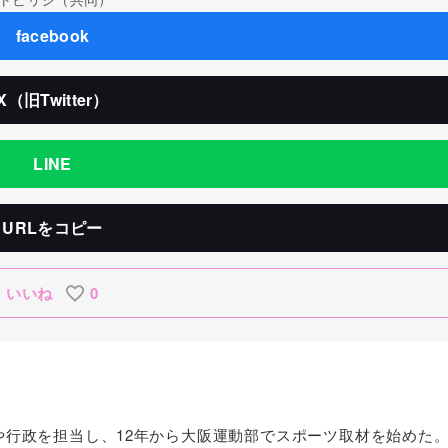
facebook
X（旧Twitter）
LINE
URLをコピー
いいね
0
察や行政を担当し、12年から大阪運動部でスポーツ取材を始めた