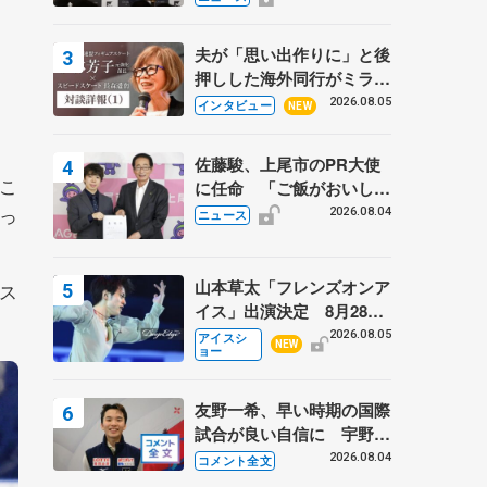
弟〟オリンピック3連覇の
野村忠宏さんと対談
夫が「思い出作りに」と後
押しした海外同行がミラノ
まで… 繁華街のリンクで
2026.08.05
インタビュー
NEW
は不良のお兄さんも味方
に 小林芳子さんが振り返
佐藤駿、上尾市のPR大使
るスケート人生
こ
に任命 「ご飯がおいし
く、住みやすいのが魅力」
っ
2026.08.04
ニュース
山本草太「フレンズオンア
ス
イス」出演決定 8月28日
（金）2公演のみ 荒川静
2026.08.05
アイスシ
NEW
ョー
香さんプロデュース、20
周年のアイスショー
友野一希、早い時期の国際
試合が良い自信に 宇野昌
磨の現役復帰に思っている
2026.08.04
コメント全文
こと 【アジアンオープン