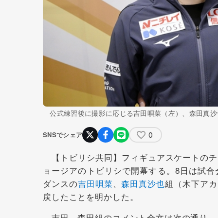
公式練習後に撮影に応じる吉田唄菜（左）、森田真沙
0
SNSでシェア
【トビリシ共同】フィギュアスケートのチャ
ョージアのトビリシで開幕する。8日は試合
ダンスの
吉田唄菜
、
森田真沙也
組（木下アカ
戻したことを明かした。
吉田、森田組のコメント全文は次の通り。