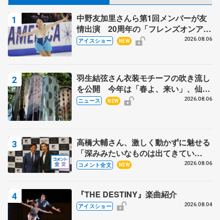
中野友加里さんら第1回メンバーが友
情出演 20周年の「フレンズオンアイ
ス」 宮本賢二さん、有川梨絵さん、
2026.08.06
アイスショー
NEW
田村岳斗さんも
羽生結弦さん衣装モチーフの吹き流し
を公開 今年は「春よ、来い」、仙台
の瑞鳳殿
2026.08.06
ニュース
NEW
高橋大輔さん、激しく動かずに魅せる
「深みみたいなものは出てきてい
る？」 〝兄さん〟と慕うレジェンド
2026.08.06
コメント全文
NEW
野村忠宏さんと和気あいあい
『THE DESTINY』楽曲紹介
2026.08.04
アイスショー