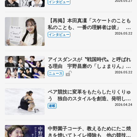
田真凜の覚悟
2026.05.27
インタビュー
【再掲】本田真凜「スケートのことも
私のことも、一番の理解者は彼」 引
退時の単独インタビューで語った競技
2026.05.22
インタビュー
人生や家族、恋人、これからの夢…
アイスダンスが〝戦国時代〟と呼ばれ
る理由 宇野昌磨の「しょまりん」ら
実力者が相次いで参戦 国内の競争激
2026.05.22
ニュース
化
ペア競技に変革をもたらしたりくりゅ
う 独自のスタイルを創造、発明した
【引退発表後②】
2026.04.24
連載
中野園子コーチ、教えるためにたこ焼
きを焼いてトイレ掃除も 他の競技に