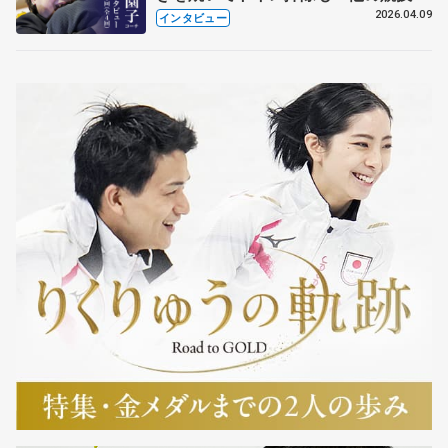
も通用するという坂本花織の筋肉
2026.04.09
インタビュー