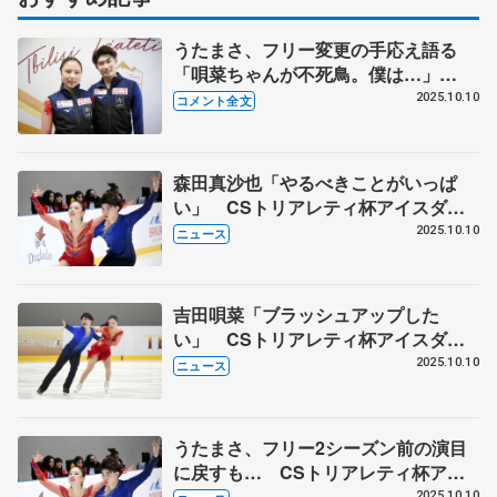
うたまさ、フリー変更の手応え語る
「唄菜ちゃんが不死鳥。僕は…」
【CSトリアレティ杯アイスダンス・
2025.10.10
コメント全文
フリー】
森田真沙也「やるべきことがいっぱ
い」 CSトリアレティ杯アイスダン
ス
2025.10.10
ニュース
吉田唄菜「ブラッシュアップした
い」 CSトリアレティ杯アイスダン
ス
2025.10.10
ニュース
うたまさ、フリー2シーズン前の演目
に戻すも… CSトリアレティ杯アイ
スダンス
2025.10.10