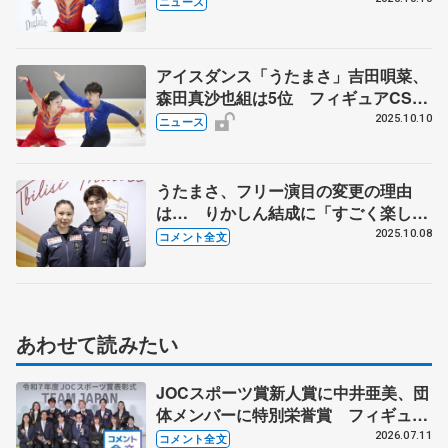
ニュース
アイスダンス「うたまさ」吉田唄菜、
森田真沙也組は5位 フィギュアCSト
リアレティ杯第2日
2025.10.10
ニュース
うたまさ、フリー演目の変更の理由
は… りかしん結成に「すごく楽し
み」
2025.10.08
コメント全文
あわせて読みたい
JOCスポーツ賞新人賞に中井亜美、団
体メンバーに特別栄誉賞 フィギュア
スケートに別のスポーツを組み合わせ
2026.07.11
コメント全文