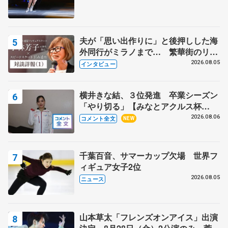
夫が「思い出作りに」と後押しした海
外同行がミラノまで… 繁華街のリン
クでは不良のお兄さんも味方に 小林
2026.08.05
インタビュー
芳子さんが振り返るスケート人生
横井きな結、３位発進 卒業シーズン
「やり切る」【みなとアクルス杯
SP】
2026.08.06
コメント全文
NEW
千葉百音、サマーカップ欠場 世界フ
ィギュア女子2位
2026.08.05
ニュース
山本草太「フレンズオンアイス」出演