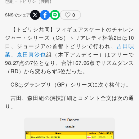
也組＝トビリシ（共同）
0
SNSでシェア
【トビリシ共同】フィギュアスケートのチャレン
ジャー・シリーズ（CS）トリアレティ杯第2日は10
日、ジョージアの首都トビリシで行われ、
吉田唄
菜
、
森田真沙也
組（木下アカデミー）はフリーで
98.27点の7位となり、合計167.96点でリズムダンス
（RD）から変わらず5位だった。
CSはグランプリ（GP）シリーズに次ぐ格付け。
吉田、森田組の演技詳細とコメント全文は次の通
り。