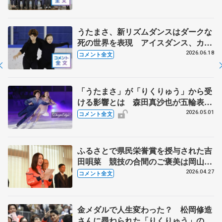
るなら？ 【JOCスポーツ賞表彰
式】
うたまさ、新リズムダンスはダークな
死の世界を表現 アイスダンス、カッ
プル数増加はうれしい【木下グループ/
2026.06.18
コメント全文
アカデミー練習公開】
「うたまさ」が「りくりゅう」から受
ける影響とは 森田真沙也が五輪表彰
式で木原龍一にかけられた言葉 【ブ
2026.05.01
コメント全文
ルームオンアイス】
ふるさとで県民栄誉賞を授与された吉
田唄菜 競技の合間のご褒美は岡山の
銘菓 【岡山県県民栄誉賞授与】
2026.04.27
コメント全文
金メダルで人生変わった？ 松岡修造
さんに尋ねられた「りくりゅう」の答