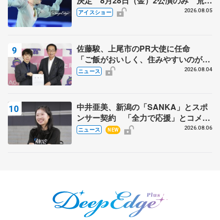
決定 8月28日（金）2公演のみ 荒川
静香さんプロデュース、20周年のアイ
2026.08.05
アイスショー
スショー
佐藤駿、上尾市のPR大使に任命
「ご飯がおいしく、住みやすいのが魅
力」
2026.08.04
ニュース
中井亜美、新潟の「SANKA」とスポ
ンサー契約 「全力で応援」とコメン
ト
2026.08.06
ニュース
NEW