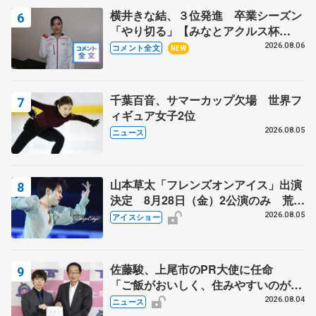
横井きな結、３位発進 卒業シーズン
「やり切る」【みなとアクルス杯
SP】
2026.08.06
コメント全文
NEW
千葉百音、サマーカップ欠場 世界フ
ィギュア女子2位
2026.08.05
ニュース
山本草太「フレンズオンアイス」出演
決定 8月28日（金）2公演のみ 荒川
静香さんプロデュース、20周年のアイ
2026.08.05
アイスショー
スショー
佐藤駿、上尾市のPR大使に任命
「ご飯がおいしく、住みやすいのが魅
力」
2026.08.04
ニュース