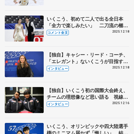
するような進化を遂げられたら」 【全
日本フィギュア･アイスダンス･フリ
ー】
いくこう、初めて二人で出る全日本
「全力で楽しみたい」 二刀流の櫛田
はできるだけ体力温存【全日本フィギ
2025.12.18
コメント全文
ュア前日練習】
【独自】キャシー・リード・コーチ、
「エレガント」ないくこうが目指すの
はパパシゼ 元オリンピック日本代表
2025.12.18
インタビュー
が考える現在の夢とは…
【独自】いくこう初の国際大会終え、
チームの理想像など思い語る 視線は
2030年オリンピック、憧れのアイスダ
2025.12.16
インタビュー
ンスのカップルは…
いくこう、オリンピックや四大陸選手
権のミニマム届かず「悔しい」 結成