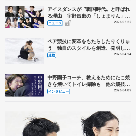
アイスダンスが〝戦国時代〟と呼ばれ
る理由 宇野昌磨の「しょまりん」ら
実力者が相次いで参戦 国内の競争激
2026.05.22
ニュース
化
ペア競技に変革をもたらしたりくりゅ
う 独自のスタイルを創造、発明した
【引退発表後②】
2026.04.24
連載
中野園子コーチ、教えるためにたこ焼
きを焼いてトイレ掃除も 他の競技に
も通用するという坂本花織の筋肉
2026.04.09
インタビュー