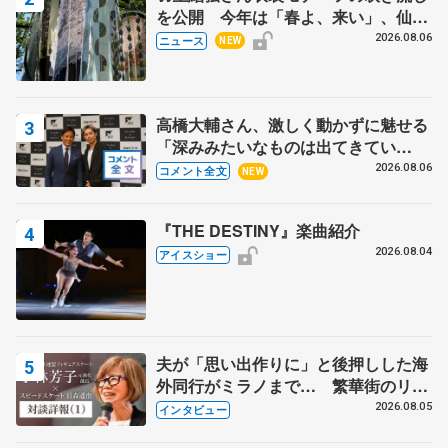
を公開 今年は「春よ、来い」、仙台
の瑞鳳殿
2026.08.06
ニュース
NEW
高橋大輔さん、激しく動かずに魅せる
「深みみたいなものは出てきてい
る？」 〝兄さん〟と慕うレジェンド
2026.08.06
コメント全文
NEW
野村忠宏さんと和気あいあい
『THE DESTINY』楽曲紹介
2026.08.04
アイスショー
夫が「思い出作りに」と後押しした海
外同行がミラノまで… 繁華街のリン
クでは不良のお兄さんも味方に 小林
2026.08.05
インタビュー
芳子さんが振り返るスケート人生