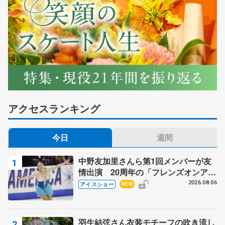
アクセスランキング
今日
週間
中野友加里さんら第1回メンバーが友
情出演 20周年の「フレンズオンアイ
ス」 宮本賢二さん、有川梨絵さん、
2026.08.06
アイスショー
NEW
田村岳斗さんも
羽生結弦さん衣装モチーフの吹き流し