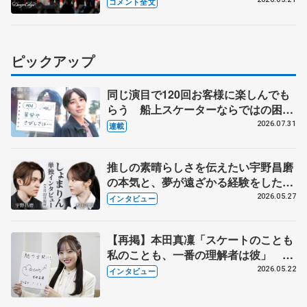
ないのは…【コラントッテ・トークイ
コメント全文
ベント①】
ピックアップ
同じ演目で120回お客様に楽しんでも
らう 船上スケーターならではの困難
とは 影響あったPIW前キャプテン松
2026.07.31
連載
永さんの存在
推しの素晴らしさを伝えたい宇野昌磨
の本気と、夢が遠ざかる経験をした本
田真凜の覚悟
2026.05.27
インタビュー
【再掲】本田真凜「スケートのことも
私のことも、一番の理解者は彼」 引
退時の単独インタビューで語った競技
2026.05.22
インタビュー
人生や家族、恋人、これからの夢…