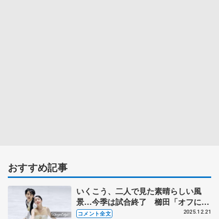
おすすめ記事
いくこう、二人で見た素晴らしい風
景…今季は試合終了 櫛田「オフにで
きることを精いっぱいやってビックリ
2025.12.21
コメント全文