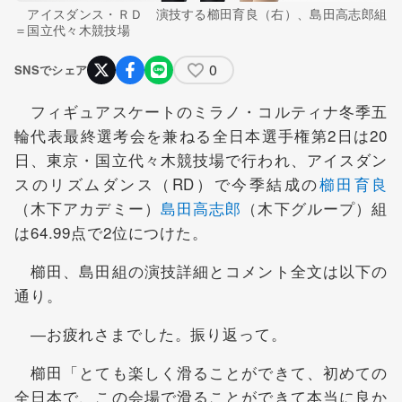
アイスダンス・ＲＤ 演技する櫛田育良（右）、島田高志郎組
＝国立代々木競技場
0
SNSでシェア
フィギュアスケートのミラノ・コルティナ冬季五
輪代表最終選考会を兼ねる全日本選手権第2日は20
日、東京・国立代々木競技場で行われ、アイスダン
スのリズムダンス（RD）で今季結成の
櫛田育良
（木下アカデミー）
島田高志郎
（木下グループ）組
は64.99点で2位につけた。
櫛田、島田組の演技詳細とコメント全文は以下の
通り。
―お疲れさまでした。振り返って。
櫛田「とても楽しく滑ることができて、初めての
全日本で、この会場で滑ることができて本当に良か