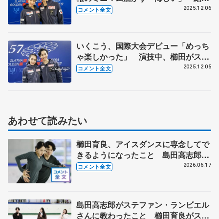
１年目、初の国際試合で得たものと
2025.12.06
コメント全文
は…
いくこう、国際大会デビュー「めっち
ゃ楽しかった」 演技中、櫛田がステ
ップでバランスを崩していた島田にか
2025.12.05
コメント全文
けた言葉とは…【CSゴールデンスピ
ン・アイスダンスRD後】
あわせて読みたい
櫛田育良、アイスダンスに専念してで
きるようになったこと 島田高志郎、
呼吸を合わせて前へ 【木下グループ/
2026.06.17
コメント全文
アカデミー練習公開】
島田高志郎がステファン・ランビエル
さんに教わったこと 櫛田育良がスケ