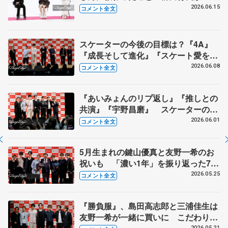
ートを離れようと思った時 【イヨテ
2026.06.15
コメント全文
ツスポーツセンター閉館トーク】
スケーターの今後の目標は？『4A』
『成長そして進化』『スケート愛を深
める』 真剣勝負のゲームコーナーも
2026.06.08
コメント全文
【コラントッテ・トークイベント④】
『あいみょんのリプ返し』『推しとの
共演』『宇野昌磨』 スケーターの三
大ニュースは？【コラントッテ・トー
2026.06.01
コメント全文
クイベント③】
5月生まれの鍵山優真と友野一希のお
祝いも 「濃い1年」を振り返った7人
【コラントッテ・トークイベント②】
2026.05.25
コメント全文
『勝負服』、島田高志郎と三浦佳生は
友野一希が一緒に買いに こだわりが
2026.05.21