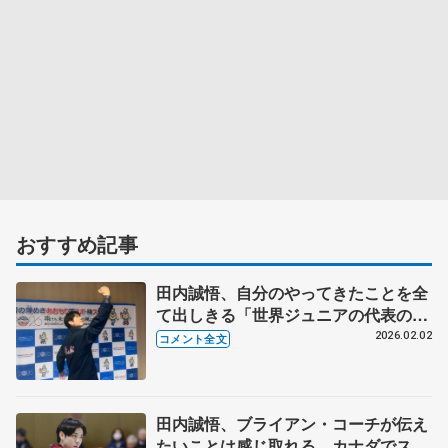
おすすめ記事
田内誠悟、自分のやってきたことを全
て出しきる「世界ジュニアの代表の3
人に食らいついていけるように」【国
2026.02.02
コメント全文
民スポーツ大会冬季大会少年男子
SP】
田内誠悟、ブライアン・コーチが伝え
たいことは感じ取れる カナダでスケ