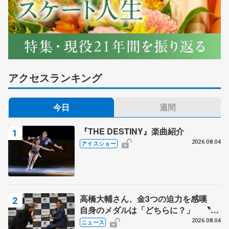
アクセスランキング
今日
週間
『THE DESTINY』楽曲紹介
2026.08.04
アイスショー
高橋大輔さん、金3つの迫力を感嘆
自身のメダルは「どちらに？」 〝リ
ス兄弟〟オリンピック3連覇の野村忠
2026.08.04
ニュース