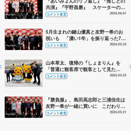
『あいみょんのリプ返し』『推しとの
共演』『宇野昌磨』 スケーターの三
大ニュースは？【コラントッテ・トー
2026.06.01
コメント全文
クイベント③】
5月生まれの鍵山優真と友野一希のお
祝いも 「濃い1年」を振り返った7人
【コラントッテ・トークイベント②】
2026.05.25
コメント全文
山本草太、復帰の『しょまりん』を
「普通に観客席で観客として見た
い」 青木祐奈、宮原知子さん、田中
2026.05.23
コメント全文
刑事さんも思い語る【日本スケート連
盟・基礎スケート教室 横浜】
『勝負服』、島田高志郎と三浦佳生は
友野一希が一緒に買いに こだわりが
ないのは…【コラントッテ・トークイ
2026.05.21
コメント全文
ベント①】