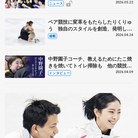
実力者が相次いで参戦 国内の競争激
2026.05.22
ニュース
化
ペア競技に変革をもたらしたりくりゅ
う 独自のスタイルを創造、発明した
【引退発表後②】
2026.04.24
連載
中野園子コーチ、教えるためにたこ焼
きを焼いてトイレ掃除も 他の競技に
も通用するという坂本花織の筋肉
2026.04.09
インタビュー