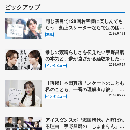
ピックアップ
同じ演目で120回お客様に楽しんでも
らう 船上スケーターならではの困難
とは 影響あったPIW前キャプテン松
2026.07.31
連載
永さんの存在
推しの素晴らしさを伝えたい宇野昌磨
の本気と、夢が遠ざかる経験をした本
田真凜の覚悟
2026.05.27
インタビュー
【再掲】本田真凜「スケートのことも
私のことも、一番の理解者は彼」 引
退時の単独インタビューで語った競技
2026.05.22
インタビュー
人生や家族、恋人、これからの夢…
アイスダンスが〝戦国時代〟と呼ばれ
る理由 宇野昌磨の「しょまりん」ら