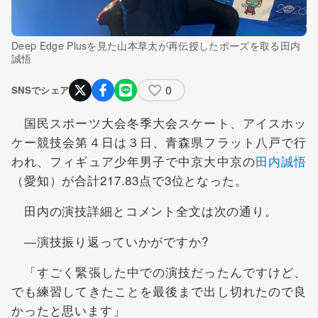
Deep Edge Plusを見た山本草太が再伝授したポーズを取る田内
誠悟
0
SNSでシェア
国民スポーツ大会冬季大会スケート、アイスホッ
ケー競技会第４日は３日、青森県フラット八戸で行
われ、フィギュア少年男子で中京大中京の
田内誠悟
（愛知）が合計217.83点で3位となった。
田内の演技詳細とコメント全文は次の通り。
―演技振り返っていかがですか?
「すごく緊張した中での演技だったんですけど、
でも練習してきたことを最後まで出し切れたので良
かったと思います」