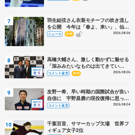
スショー
羽生結弦さん衣装モチーフの吹き流し
を公開 今年は「春よ、来い」、仙台
の瑞鳳殿
2026.08.06
ニュース
NEW
高橋大輔さん、激しく動かずに魅せる
「深みみたいなものは出てきてい
る？」 〝兄さん〟と慕うレジェンド
2026.08.06
コメント全文
NEW
野村忠宏さんと和気あいあい
友野一希、早い時期の国際試合が良い
自信に 宇野昌磨の現役復帰に思って
いること 【アジアンオープントロフ
2026.08.04
コメント全文
ィーフリー】
千葉百音、サマーカップ欠場 世界フ
ィギュア女子2位