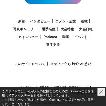
新着
インタビュー
コメント全文
連載
写真ギャラリー
選手名鑑
大会特集
大会日程
アイスショー
Podcast
動画
イベント
選手支援
このサイトについて
メディア立ち上げへの想い
サイトポリシー
利用規約
利用者情報の外部送信について
このサイトでは、利用状況の把握などのために、Cookieなどを使
特定商取引法に基づく表示について
Deep Edge
一般社団法人共同通信社
用してアクセスデータを取得・利用しています。
これ以降ページを遷移した場合、Cookieなどの設定や使用に同意
したことになります。
Copy Right © KYODO NEWS All RIGHTS RESERVED.