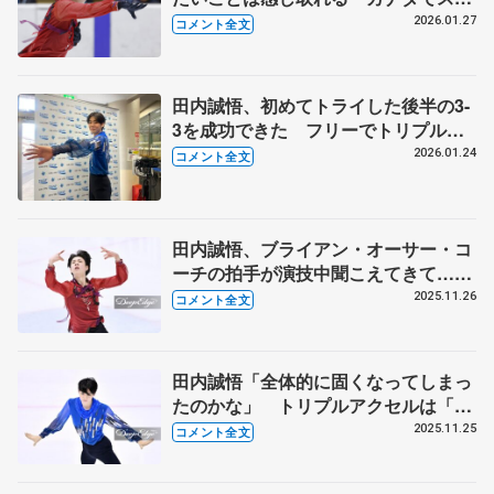
ートへの向き合い方を形にすることが
2026.01.27
コメント全文
できた【全国高校スケート選手権男子
フリー】
田内誠悟、初めてトライした後半の3-
3を成功できた フリーでトリプルア
クセル2本入れるので着氷したい【全
2026.01.24
コメント全文
国高校スケート選手権男子SP】
田内誠悟、ブライアン・オーサー・コ
ーチの拍手が演技中聞こえてきて…
「一人で滑っているんですけどなんか
2025.11.26
コメント全文
一人じゃないような感覚で」【全日本
ジュニア選手権男子フリー】
田内誠悟「全体的に固くなってしまっ
たのかな」 トリプルアクセルは「跳
びたいときに跳べるようなジャンプに
2025.11.25
コメント全文
はなってきている」【全日本ジュニア
選手権男子SP】