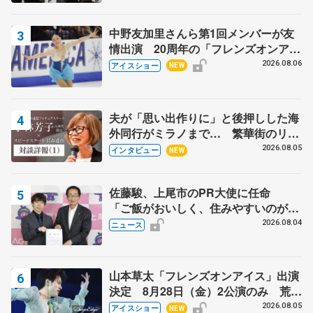
宏さんと対談
中野友加里さんら第1回メンバーが友
情出演 20周年の「フレンズオンアイ
ス」 宮本賢二さん、有川梨絵さん、
2026.08.06
アイスショー
NEW
田村岳斗さんも
夫が「思い出作りに」と後押しした海
外同行がミラノまで… 繁華街のリン
クでは不良のお兄さんも味方に 小林
2026.08.05
インタビュー
NEW
芳子さんが振り返るスケート人生
佐藤駿、上尾市のPR大使に任命
「ご飯がおいしく、住みやすいのが魅
力」
2026.08.04
ニュース
山本草太「フレンズオンアイス」出演
決定 8月28日（金）2公演のみ 荒川
静香さんプロデュース、20周年のアイ
2026.08.05
アイスショー
NEW