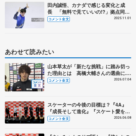
田内誠悟、カナダで感じる変化と成
長 「無料で見ていいの!?」拠点同じ
ジェイソン・ブラウンの驚愕ポイント
2025.11.01
コメント全文
とは 【西日本選手権ジュニア男子
SP】
あわせて読みたい
山本草太が「新たな挑戦」に踏み切っ
た理由とは 高橋大輔さんの選曲に...
【全日本シニア合宿】
2026.07.04
コメント全文
スケーターの今後の目標は？『4A』
『成長そして進化』『スケート愛を深
める』 真剣勝負のゲームコーナーも
2026.06.08
コメント全文
【コラントッテ・トークイベント④】