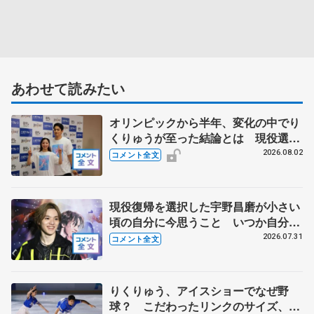
あわせて読みたい
オリンピックから半年、変化の中でり
くりゅうが至った結論とは 現役選手
みたいな今の生活に「引退したんだよ
2026.08.02
コメント全文
ね？」 【THE DESTINY千秋楽】
現役復帰を選択した宇野昌磨が小さい
頃の自分に今思うこと いつか自分た
ちが望むスケーターに 【「Ice
2026.07.31
コメント全文
Brave―A TURNING SEASON―」】
りくりゅう、アイスショーでなぜ野
球？ こだわったリンクのサイズ、試