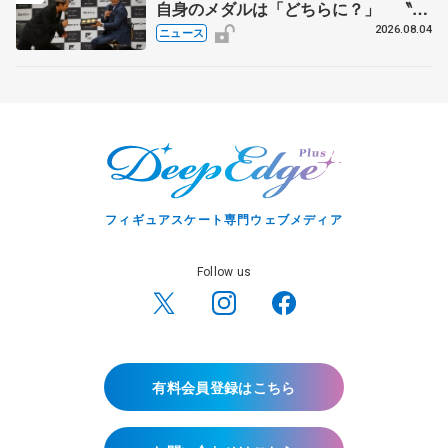
自身のメダルは「どちらに？」 〝リ
ス兄弟〟オリンピック3連覇の野村忠
2026.08.04
ニュース
宏さんと対談
フィギュアスケート専門ウェブメディア
Follow us
有料会員登録はこちら