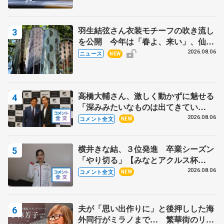
羽生結弦さん衣装モチーフの吹き流し
を公開 今年は「春よ、来い」、仙台
の瑞鳳殿
2026.08.06
ニュース
NEW
高橋大輔さん、激しく動かずに魅せる
「深みみたいなものは出てきてい
る？」 〝兄さん〟と慕うレジェンド
2026.08.06
コメント全文
NEW
野村忠宏さんと和気あいあい
横井きな結、３位発進 卒業シーズン
「やり切る」【みなとアクルス杯
SP】
2026.08.06
コメント全文
NEW
夫が「思い出作りに」と後押しした海
外同行がミラノまで… 繁華街のリン