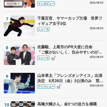
クでは不良のお兄さんも味方に 小林
2026.08.05
インタビュー
芳子さんが振り返るスケート人生
千葉百音、サマーカップ欠場 世界フ
ィギュア女子2位
2026.08.05
ニュース
佐藤駿、上尾市のPR大使に任命
「ご飯がおいしく、住みやすいのが魅
力」
2026.08.04
ニュース
山本草太「フレンズオンアイス」出演
決定 8月28日（金）2公演のみ 荒川
静香さんプロデュース、20周年のアイ
2026.08.05
アイスショー
スショー
高橋大輔さん、金3つの迫力を感嘆