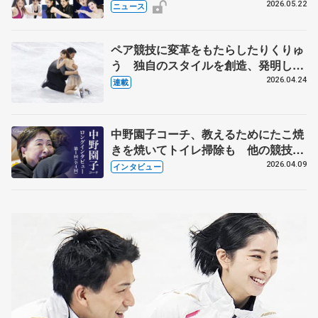
実力者が相次いで参戦 国内の競争激
2026.05.22
ニュース
化
ペア競技に変革をもたらしたりくりゅ
う 独自のスタイルを創造、発明した
【引退発表後②】
2026.04.24
連載
中野園子コーチ、教えるためにたこ焼
きを焼いてトイレ掃除も 他の競技に
も通用するという坂本花織の筋肉
2026.04.09
インタビュー