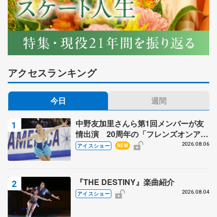
アクセスランキング
今日
週間
中野友加里さんら第1回メンバーが友
情出演 20周年の「フレンズオンアイ
ス」 宮本賢二さん、有川梨絵さん、
2026.08.06
アイスショー
NEW
田村岳斗さんも
『THE DESTINY』楽曲紹介
2026.08.04
アイスショー