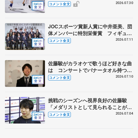
合同様の迫力を 【THE DESTINYリ
2026.07.30
コメント全文
ハーサル後 】
JOCスポーツ賞新人賞に中井亜美、団
体メンバーに特別栄誉賞 フィギュア
スケートに別のスポーツを組み合わせ
2026.07.11
コメント全文
るなら？ 【JOCスポーツ賞表彰
式】
佐藤駿がカラオケで歌うほど好きな曲
は コンサートでバナータオル持つ観
客に感謝 【オリンピックコンサー
2026.07.10
コメント全文
ト】
挑戦のシーズンへ視界良好の佐藤駿
「メダリストとして見られることが自
信につながる」【全日本シニア強化合
2026.07.04
コメント全文
宿】