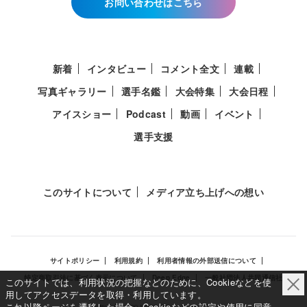
お問い合わせはこちら
新着
インタビュー
コメント全文
連載
写真ギャラリー
選手名鑑
大会特集
大会日程
アイスショー
Podcast
動画
イベント
選手支援
このサイトについて
メディア立ち上げへの想い
サイトポリシー
利用規約
利用者情報の外部送信について
特定商取引法に基づく表示について
Deep Edge
一般社団法人共同通信社
このサイトでは、利用状況の把握などのために、Cookieなどを使
用してアクセスデータを取得・利用しています。
これ以降ページを遷移した場合、Cookieなどの設定や使用に同意
Copy Right © KYODO NEWS All RIGHTS RESERVED.