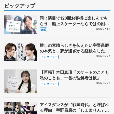
ピックアップ
同じ演目で120回お客様に楽しんでも
らう 船上スケーターならではの困難
とは 影響あったPIW前キャプテン松
2026.07.31
連載
永さんの存在
推しの素晴らしさを伝えたい宇野昌磨
の本気と、夢が遠ざかる経験をした本
田真凜の覚悟
2026.05.27
インタビュー
【再掲】本田真凜「スケートのことも
私のことも、一番の理解者は彼」 引
退時の単独インタビューで語った競技
2026.05.22
インタビュー
人生や家族、恋人、これからの夢…
アイスダンスが〝戦国時代〟と呼ばれ
る理由 宇野昌磨の「しょまりん」ら