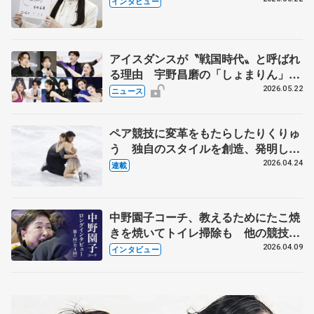
インタビュー
人生や家族、恋人、これからの夢…
アイスダンスが〝戦国時代〟と呼ばれ
る理由 宇野昌磨の「しょまりん」ら
実力者が相次いで参戦 国内の競争激
2026.05.22
ニュース
化
ペア競技に変革をもたらしたりくりゅ
う 独自のスタイルを創造、発明した
【引退発表後②】
2026.04.24
連載
中野園子コーチ、教えるためにたこ焼
きを焼いてトイレ掃除も 他の競技に
も通用するという坂本花織の筋肉
2026.04.09
インタビュー