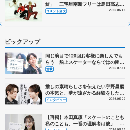
鮮」 三宅星南新フリーは島田高志郎
が振り付け 【浪速フィギュアスケー
2026.05.16
コメント全文
トフェスティバル2026】
ピックアップ
同じ演目で120回お客様に楽しんでも
らう 船上スケーターならではの困難
とは 影響あったPIW前キャプテン松
2026.07.31
連載
永さんの存在
推しの素晴らしさを伝えたい宇野昌磨
の本気と、夢が遠ざかる経験をした本
田真凜の覚悟
2026.05.27
インタビュー
【再掲】本田真凜「スケートのことも
私のことも、一番の理解者は彼」 引
退時の単独インタビューで語った競技
2026.05.22