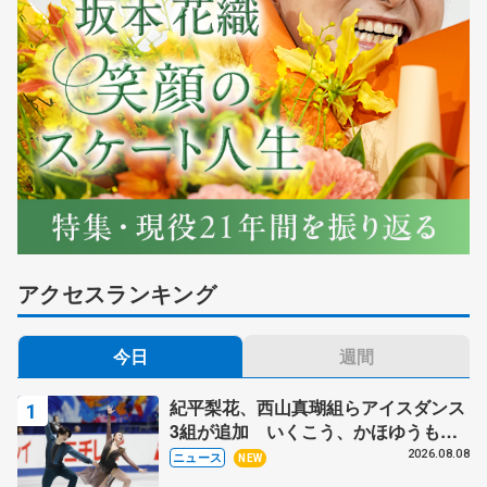
アクセスランキング
今日
週間
紀平梨花、西山真瑚組らアイスダンス
3組が追加 いくこう、かほゆうも、
木下グループ杯
2026.08.08
ニュース
NEW