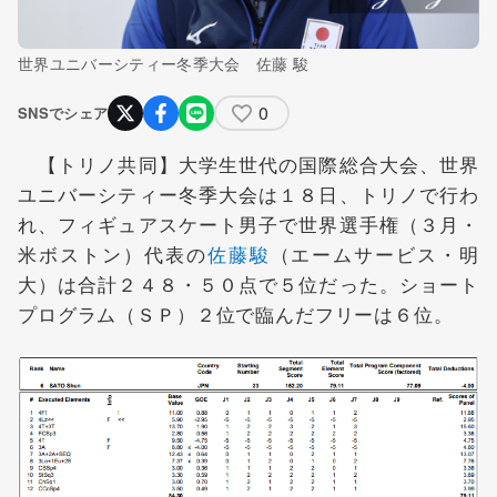
世界ユニバーシティー冬季大会 佐藤 駿
0
SNSでシェア
【トリノ共同】大学生世代の国際総合大会、世界
ユニバーシティー冬季大会は１８日、トリノで行わ
れ、フィギュアスケート男子で世界選手権（３月・
米ボストン）代表の
佐藤駿
（エームサービス・明
大）は合計２４８・５０点で５位だった。ショート
プログラム（ＳＰ）２位で臨んだフリーは６位。