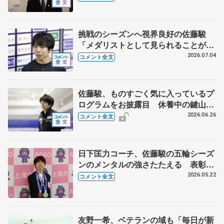
ト】
挑戦のシーズンへ視界良好の佐藤駿
「メダリストとして見られることが自
信につながる」【全日本シニア強化合
2026.07.04
コメント全文
宿】
佐藤駿、ものすごく気に入っているプ
ログラムをお披露目 休養中の鍵山優
真と話していることは 【ドリーム・
2026.06.26
コメント全文
オン・アイス2026】
日下匡力コーチ、佐藤駿の五輪シーズ
ンのメンタルの強さたたえる 表彰式
に2人で出席 【上尾市栄誉賞】
2026.05.22
コメント全文
友野一希、ベテランの域も「毎日が新