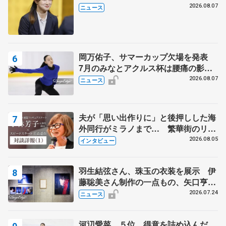
代表謝辞
2026.08.07
ニュース
岡万佑子、サマーカップ欠場を発表
7月のみなとアクルス杯は腰痛の影響
で
2026.08.07
ニュース
夫が「思い出作りに」と後押しした海
外同行がミラノまで… 繁華街のリン
クでは不良のお兄さんも味方に 小林
2026.08.05
インタビュー
芳子さんが振り返るスケート人生
羽生結弦さん、珠玉の衣装を展示 伊
藤聡美さん制作の一点もの、矢口亨さ
んが撮影
2026.07.24
ニュース
河辺愛菜、５位 得意を詰め込んだ