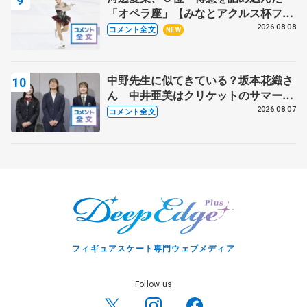
「オペラ座」【みなとアクルス杯フリ
ー】
2026.08.08
コメント全文
NEW
中野先生に似てきている？坂本花織さ
ん 中井亜美はクリケットのサマーキ
ャンプに 島田麻央はたくさん試合に
2026.08.07
コメント全文
出て国際大会へ【文部科学省スポーツ
表彰式】
フィギュアスケート専門ウェブメディア
Follow us