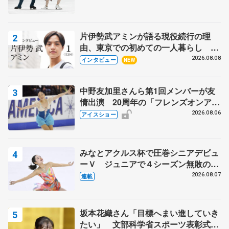
片伊勢武アミンが語る現役続行の理
由、東京での初めての一人暮らし 注
目スケーターの「今」に迫る
2026.08.08
インタビュー
NEW
中野友加里さんら第1回メンバーが友
情出演 20周年の「フレンズオンアイ
ス」 宮本賢二さん、有川梨絵さん、
2026.08.06
アイスショー
田村岳斗さんも
みなとアクルス杯で圧巻シニアデビュ
ーＶ ジュニアで４シーズン無敗の島
田麻央
2026.08.07
連載
坂本花織さん「目標へまい進していき
たい」 文部科学省スポーツ表彰式で