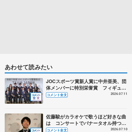
あわせて読みたい
JOCスポーツ賞新人賞に中井亜美、団
体メンバーに特別栄誉賞 フィギュア
スケートに別のスポーツを組み合わせ
2026.07.11
コメント全文
るなら？ 【JOCスポーツ賞表彰
式】
佐藤駿がカラオケで歌うほど好きな曲
は コンサートでバナータオル持つ観
客に感謝 【オリンピックコンサー
2026.07.10
コメント全文