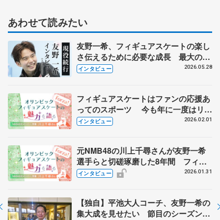
（下）
あわせて読みたい
友野一希、フィギュアスケートの楽し
さ伝えるために必要な成長 最大の目
標は普及活動
2026.05.28
インタビュー
フィギュアスケートはファンの応援あ
ってのスポーツ 今も年に一度はリン
クへ NMB48卒業の川上千尋さんに
2026.02.01
インタビュー
聞く 【下】
元NMB48の川上千尋さんが友野一希
選手らと切磋琢磨した8年間 フィギ
ュアスケートからアイドルの世界へ
2026.01.31
インタビュー
【上】
【独自】平池大人コーチ、友野一希の
集大成を見せたい 節目のシーズン、