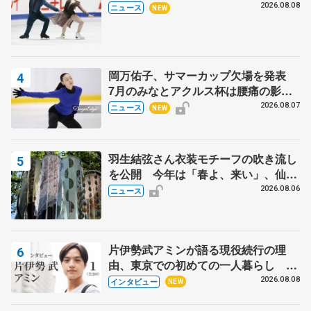
木下グループ杯
2026.08.08
ニュース
NEW
岡万佑子、サマーカップ欠場を発表
7月のみなとアクルス杯は腰痛の影響
で
2026.08.07
ニュース
NEW
羽生結弦さん衣装モチーフの吹き流し
を公開 今年は「春よ、来い」、仙台
の瑞鳳殿
2026.08.06
ニュース
片伊勢武アミンが語る現役続行の理
由、東京での初めての一人暮らし 注
目スケーターの「今」に迫る
2026.08.08
インタビュー
NEW