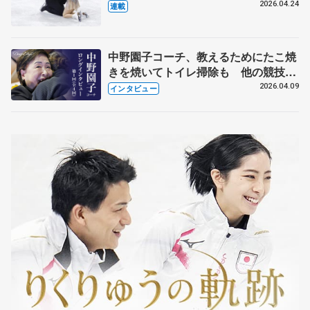
【引退発表後②】
2026.04.24
連載
中野園子コーチ、教えるためにたこ焼
きを焼いてトイレ掃除も 他の競技に
も通用するという坂本花織の筋肉
2026.04.09
インタビュー