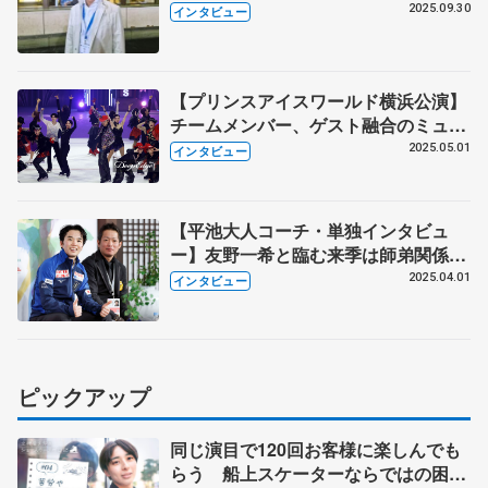
仕切り直し「めげずにやるしかな
2025.09.30
インタビュー
い」 CSネーベルホルン杯
【プリンスアイスワールド横浜公演】
チームメンバー、ゲスト融合のミュー
ジカル演出 友野一希、初披露の来季
2025.05.01
インタビュー
SP「自分の代表作に」 荒川静香さ
ん、ショーで「表現力の引き出し
を」 （初演後コメント全文）
【平池大人コーチ・単独インタビュ
ー】友野一希と臨む来季は師弟関係
「20年の集大成」 苦しんだ今シーズ
2025.04.01
インタビュー
ンの裏話と、五輪初代表に向けた戦略
とは… 本格指導始めた15歳バース
（豪州）の魅力も語る
ピックアップ
同じ演目で120回お客様に楽しんでも
らう 船上スケーターならではの困難