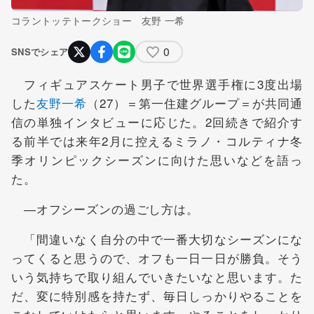
コラントッテトークショー 友野 一希
0
SNSでシェア
フィギュアスケート男子で世界選手権に3度出場
した
友野一希
（27）＝第一住建グループ＝が共同通
信の単独インタビューに応じた。2回続きで紹介す
る前半では来年2月に控えるミラノ・コルティナ冬
季オリンピックシーズンに向けた思いなどを語っ
た。
―オフシーズンの過ごし方は。
「間違いなく自分の中で一番大切なシーズンにな
ってくると思うので、オフも一日一日が勝負。そう
いう気持ちで取り組んでいきたいなと思います。た
だ、変に特別感を持たず、毎日しっかりやることを