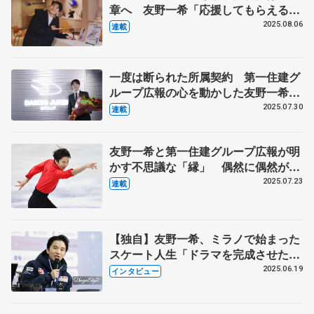
章へ 友野一希「応援してもらえるア
スリートに」 支援の第一住建グルー
2025.08.06
連載
プに訪れた変化とは
一度は断られた所属契約 第一住建グ
ループ広報の心を動かした友野一希の
言葉とは
2025.07.30
連載
友野一希と第一住建グループ広報が明
かす不思議な「縁」 偶然に偶然が重
なった2017年の秋 全ての始まりはあ
2025.07.23
連載
の試合だった
【独自】友野一希、ミラノで始まった
スケート人生「ドラマを完成させた
い」 「世間の意見、気にするし、体
2025.06.19
インタビュー
が小さいのがコンプレックスだっ
た」 単独インタビュー・2回続きの