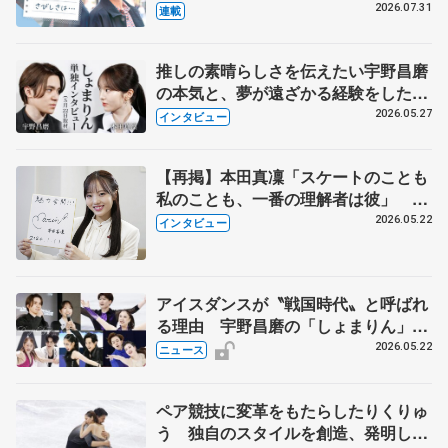
とは 影響あったPIW前キャプテン松
2026.07.31
連載
永さんの存在
推しの素晴らしさを伝えたい宇野昌磨
の本気と、夢が遠ざかる経験をした本
田真凜の覚悟
2026.05.27
インタビュー
【再掲】本田真凜「スケートのことも
私のことも、一番の理解者は彼」 引
退時の単独インタビューで語った競技
2026.05.22
インタビュー
人生や家族、恋人、これからの夢…
アイスダンスが〝戦国時代〟と呼ばれ
る理由 宇野昌磨の「しょまりん」ら
実力者が相次いで参戦 国内の競争激
2026.05.22
ニュース
化
ペア競技に変革をもたらしたりくりゅ
う 独自のスタイルを創造、発明した