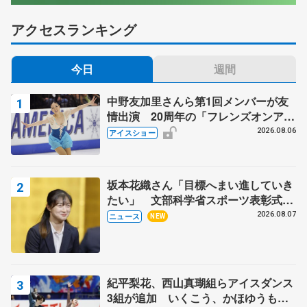
アクセスランキング
今日
週間
中野友加里さんら第1回メンバーが友
情出演 20周年の「フレンズオンアイ
ス」 宮本賢二さん、有川梨絵さん、
2026.08.06
アイスショー
田村岳斗さんも
坂本花織さん「目標へまい進していき
たい」 文部科学省スポーツ表彰式で
代表謝辞
2026.08.07
ニュース
NEW
紀平梨花、西山真瑚組らアイスダンス
3組が追加 いくこう、かほゆうも、