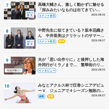
高橋大輔さん、激しく動かずに魅せる
「深みみたいなものは出てきてい
る？」 〝兄さん〟と慕うレジェンド
2026.08.06
コメント全文
野村忠宏さんと和気あいあい
中野先生に似てきている？坂本花織さ
ん 中井亜美はクリケットのサマーキ
ャンプに 島田麻央はたくさん試合に
2026.08.07
コメント全文
NEW
出て国際大会へ【文部科学省スポーツ
表彰式】
夫が「思い出作りに」と後押しした海
外同行がミラノまで… 繁華街のリン
クでは不良のお兄さんも味方に 小林
2026.08.05
インタビュー
芳子さんが振り返るスケート人生
みなとアクルス杯で圧巻シニアデビュ
ーＶ ジュニアで４シーズン無敗の島
田麻央
2026.08.07
連載
NEW