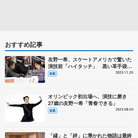
おすすめ記事
友野一希、スケートアメリカで驚いた
演技前「ハイタッチ」 黒い革手袋の
右手を差し出した平池大人コーチの思
2025.11.20
連載
いとは
オリンピック初出場へ、演技に磨き
27歳の友野一希「青春できる」
2025.08.30
連載
「縁」と「絆」に導かれた物語は最終