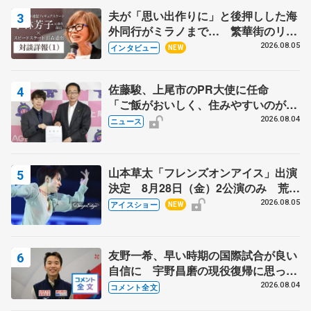
夫が「思い出作りに」と後押しした海
外同行がミラノまで… 繁華街のリン
クでは不良のお兄さんも味方に 小林
2026.08.05
インタビュー
NEW
芳子さんが振り返るスケート人生
佐藤駿、上尾市のPR大使に任命
「ご飯がおいしく、住みやすいのが魅
力」
2026.08.04
ニュース
山本草太「フレンズオンアイス」出演
決定 8月28日（金）2公演のみ 荒川
静香さんプロデュース、20周年のアイ
2026.08.05
アイスショー
NEW
スショー
友野一希、早い時期の国際試合が良い
自信に 宇野昌磨の現役復帰に思って
いること 【アジアンオープントロフ
2026.08.04
コメント全文
ィーフリー後】