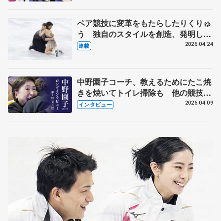
化
ペア競技に変革をもたらしたりくりゅ
う 独自のスタイルを創造、発明した
【引退発表後②】
2026.04.24
連載
中野園子コーチ、教えるためにたこ焼
きを焼いてトイレ掃除も 他の競技に
も通用するという坂本花織の筋肉
2026.04.09
インタビュー