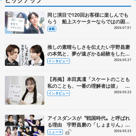
同じ演目で120回お客様に楽しんでも
らう 船上スケーターならではの困難
とは 影響あったPIW前キャプテン松
2026.07.31
連載
永さんの存在
推しの素晴らしさを伝えたい宇野昌磨
の本気と、夢が遠ざかる経験をした本
田真凜の覚悟
2026.05.27
インタビュー
【再掲】本田真凜「スケートのことも
私のことも、一番の理解者は彼」 引
退時の単独インタビューで語った競技
2026.05.22
インタビュー
人生や家族、恋人、これからの夢…
アイスダンスが〝戦国時代〟と呼ばれ
る理由 宇野昌磨の「しょまりん」ら
実力者が相次いで参戦 国内の競争激
2026.05.22
ニュース