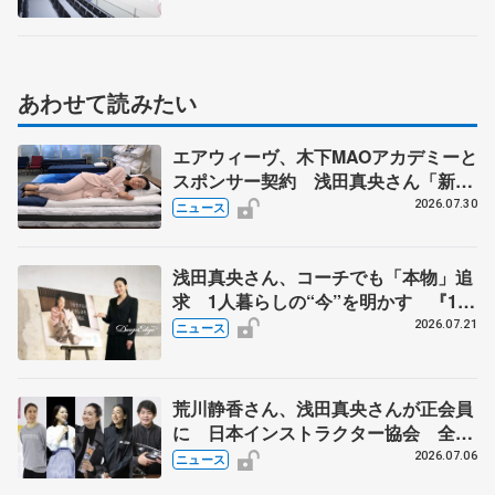
あわせて読みたい
エアウィーヴ、木下MAOアカデミーと
スポンサー契約 浅田真央さん「新た
な挑戦にも寄り添っていただけること
2026.07.30
ニュース
に心強さ」
浅田真央さん、コーチでも「本物」追
求 1人暮らしの“今”を明かす 『1秒
タオル』ホットマンのブランドアンバ
2026.07.21
ニュース
サダー就任
荒川静香さん、浅田真央さんが正会員
に 日本インストラクター協会 全日
本フィギュアなどでのコーチ資格へ新
2026.07.06
ニュース
たな一歩