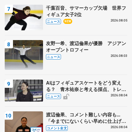
千葉百音、サマーカップ欠場 世界フ
ィギュア女子2位
2026.08.05
ニュース
NEW
友野一希、渡辺倫果が優勝 アジアン
オープントロフィー
2026.08.03
ニュース
AIはフィギュアスケートをどう変え
る？ 青木祐奈と考える採点、トレー
ニングの未来
2026.08.04
ニュース
渡辺倫果、コメント難しい内容も...
「今までにないくらい早めに仕上げら
れている」 【アジアンオープントロ
2026.08.04
コメント全文