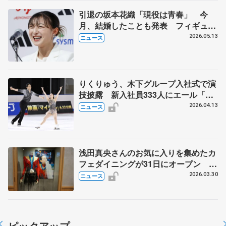
引退の坂本花織「現役は青春」 今
月、結婚したことも発表 フィギュア
日本女子初の五輪３大会出場で最多メ
2026.05.13
ニュース
ダル４個
りくりゅう、木下グループ入社式で演
技披露 新入社員333人にエール「経
験が自分つくる」
2026.04.13
ニュース
浅田真央さんのお気に入りを集めたカ
フェダイニングが31日にオープン
『MAO RINK』、衣装や幼少期の写真
2026.03.30
ニュース
を展示
ピックアップ