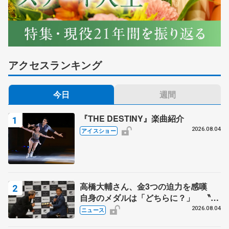
アクセスランキング
今日
週間
『THE DESTINY』楽曲紹介
2026.08.04
アイスショー
高橋大輔さん、金3つの迫力を感嘆
自身のメダルは「どちらに？」 〝リ
ス兄弟〟オリンピック3連覇の野村忠
2026.08.04
ニュース
宏さんと対談