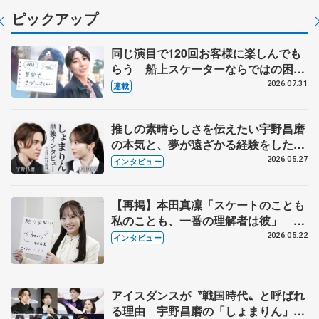
ピックアップ
同じ演目で120回お客様に楽しんでも
らう 船上スケーターならではの困難
とは 影響あったPIW前キャプテン松
2026.07.31
連載
永さんの存在
推しの素晴らしさを伝えたい宇野昌磨
の本気と、夢が遠ざかる経験をした本
田真凜の覚悟
2026.05.27
インタビュー
【再掲】本田真凜「スケートのことも
私のことも、一番の理解者は彼」 引
退時の単独インタビューで語った競技
2026.05.22
インタビュー
人生や家族、恋人、これからの夢…
アイスダンスが〝戦国時代〟と呼ばれ
る理由 宇野昌磨の「しょまりん」ら