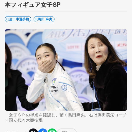
本フィギュア女子SP
全日本選手権
島田 麻央
女子ＳＰの得点を確認し、驚く島田麻央。右は浜田美栄コーチ
＝国立代々木競技場