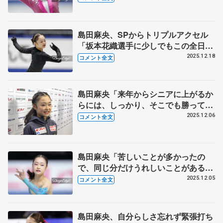
クルを起こす」【全日本フィギュア女
子SP】
島田麻央、SPからトリプルアクセル
「坂本花織選手に少しでもこの全日本
で近づいていけるようにしたい」【全
2025.12.18
コメント全文
日本フィギュア前日練習】
島田麻央「来年からシニアに上がるか
らには、しっかり、そこでも勝ってい
きたいと思っている」【ジュニアGP
2025.12.06
コメント全文
ファイナル一夜明け】
島田麻央「苦しいことが多かったの
で、同じ分だけうれしいことがあるっ
ていうふうに信じて」【ジュニアGP
2025.12.05
コメント全文
ファイナル女子フリー】
島田麻央、自分らしさ忘れず緊張打ち