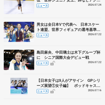
ス杯
2026.07.24
ニュース
男女は全日本Vで代表へ 日本スケー
ト連盟、世界フィギュアの選考基準を
承認
2026.07.22
ニュース
島田麻央、中田璃士は木下グループ杯
に シニア国際大会デビュー戦
2026.07.22
ニュース
【日本女子は9人がアサイン GPシリ
ーズ展望①女子編】 ポッドキャスト
#72を配信
2026.07.16
ニュース