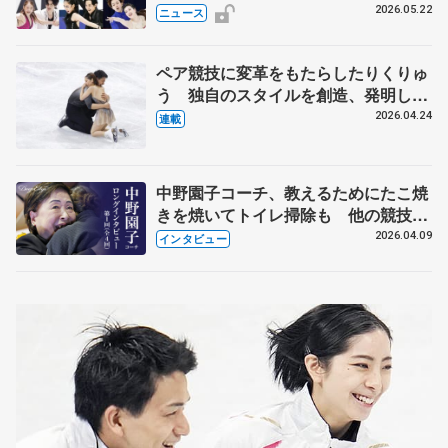
実力者が相次いで参戦 国内の競争激
2026.05.22
ニュース
化
ペア競技に変革をもたらしたりくりゅ
う 独自のスタイルを創造、発明した
【引退発表後②】
2026.04.24
連載
中野園子コーチ、教えるためにたこ焼
きを焼いてトイレ掃除も 他の競技に
も通用するという坂本花織の筋肉
2026.04.09
インタビュー