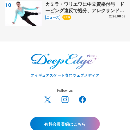
カミラ・ワリエワに中立資格付与 ド
ーピング違反で処分、アレクサンド
ラ・イグナトワも
2026.08.08
ニュース
NEW
フィギュアスケート専門ウェブメディア
Follow us
有料会員登録はこちら