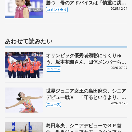
勝つ 母のアドバイスは「慎重に跳ぶ
のは麻央じゃない」【ジュニアGPフ
2025.12.04
コメント全文
ァイナル女子SP】
あわせて読みたい
オリンピック優秀者顕彰にりくりゅ
う、坂本花織さん、団体メンバーら
8月7日に文科省が表彰式、ブルーノ・
2026.07.27
ニュース
マルコット、中野園子らコーチも
世界ジュニア女王の島田麻央、シニア
デビュー戦Ｖ 「守るというより、攻
める」気持ち、みなとアクルス杯
2026.07.25
ニュース
島田麻央、シニアデビューでＳＰ首
位 世界ジュニア女王、みなとアクル