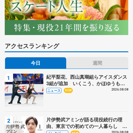
アクセスランキング
今日
週間
紀平梨花、西山真瑚組らアイスダンス
3組が追加 いくこう、かほゆうも、
木下グループ杯
2026.08.08
ニュース
NEW
片伊勢武アミンが語る現役続行の理
由、東京での初めての一人暮らし 注
目スケーターの「今」に迫る
2026.08.08