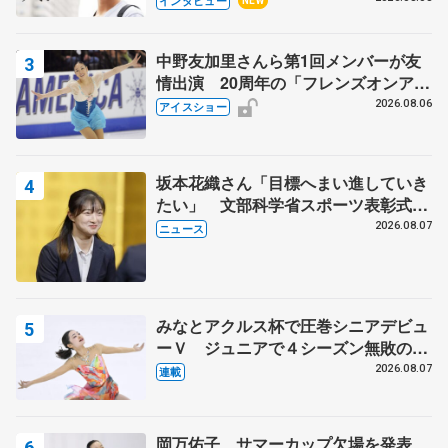
インタビュー
NEW
中野友加里さんら第1回メンバーが友
情出演 20周年の「フレンズオンアイ
ス」 宮本賢二さん、有川梨絵さん、
2026.08.06
アイスショー
田村岳斗さんも
坂本花織さん「目標へまい進していき
たい」 文部科学省スポーツ表彰式で
代表謝辞
2026.08.07
ニュース
みなとアクルス杯で圧巻シニアデビュ
ーＶ ジュニアで４シーズン無敗の島
田麻央
2026.08.07
連載
岡万佑子、サマーカップ欠場を発表