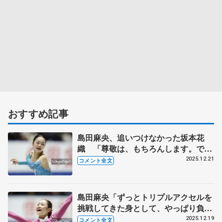
おすすめ記事
島田麻央、追いつけなかった坂本花
織 「尊敬は、もちろんします。で
も、今年は初めて『少し悔しいな』っ
2025.12.21
コメント全文
て」【全日本フィギュア女子フリー】
島田麻央「ずっとトリプルアクセルを
挑戦してきた身として、やっぱり負け
られない。フリーでは自分らしいミラ
2025.12.19
コメント全文