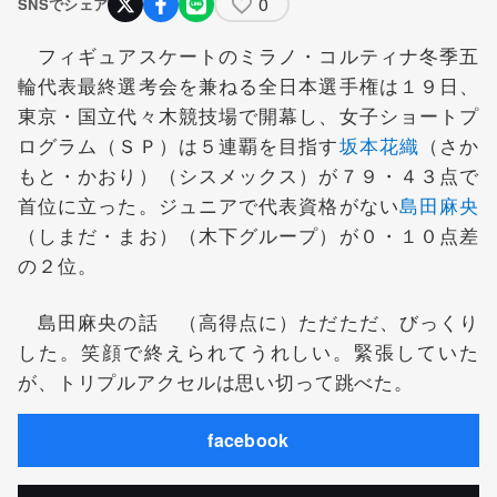
0
SNSでシェア
フィギュアスケートのミラノ・コルティナ冬季五
輪代表最終選考会を兼ねる全日本選手権は１９日、
東京・国立代々木競技場で開幕し、女子ショートプ
ログラム（ＳＰ）は５連覇を目指す
坂本花織
（さか
もと・かおり）（シスメックス）が７９・４３点で
首位に立った。ジュニアで代表資格がない
島田麻央
（しまだ・まお）（木下グループ）が０・１０点差
の２位。
島田麻央の話 （高得点に）ただただ、びっくり
した。笑顔で終えられてうれしい。緊張していた
が、トリプルアクセルは思い切って跳べた。
facebook