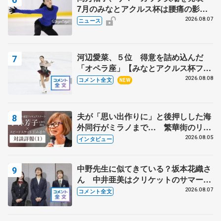
7月のみなとアクルス杯は腰痛の影響
で
2026.08.07
ニュース
河辺愛菜、５位 得意を詰め込んだ
「オペラ座」【みなとアクルス杯フリ
ー】
2026.08.08
コメント全文
NEW
夫が「思い出作りに」と後押しした海
外同行がミラノまで… 繁華街のリン
クでは不良のお兄さんも味方に 小林
2026.08.05
インタビュー
芳子さんが振り返るスケート人生
中野先生に似てきている？坂本花織さ
ん 中井亜美はクリケットのサマーキ
ャンプに 島田麻央はたくさん試合に
2026.08.07
コメント全文
出て国際大会へ【文部科学省スポーツ
表彰式】