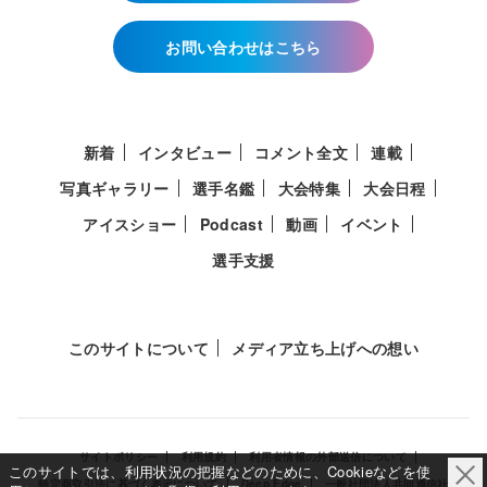
お問い合わせはこちら
新着
インタビュー
コメント全文
連載
写真ギャラリー
選手名鑑
大会特集
大会日程
アイスショー
Podcast
動画
イベント
選手支援
このサイトについて
メディア立ち上げへの想い
サイトポリシー
利用規約
利用者情報の外部送信について
このサイトでは、利用状況の把握などのために、Cookieなどを使
特定商取引法に基づく表示について
Deep Edge
一般社団法人共同通信社