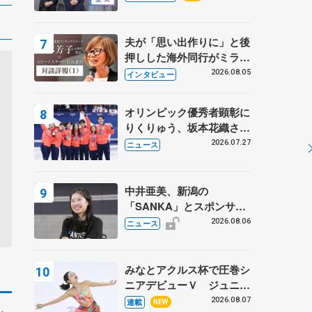
プに 島田麻央はたくさん
試合に出て国際大会へ【文
部科学省スポーツ表彰
夫が「思い出作りに」と後
式】
押しした海外同行がミラノ
まで… 繁華街のリンクで
2026.08.05
インタビュー
は不良のお兄さんも味方
に 小林芳子さんが振り返
オリンピック優秀者顕彰に
るスケート人生
りくりゅう、坂本花織さ
ん、団体メンバーら 8月
2026.07.27
ニュース
7日に文科省が表彰式、ブ
ルーノ・マルコット、中野
園子らコーチも
中井亜美、新潟の
「SANKA」とスポンサー
契約 「全力で応援」とコ
2026.08.06
ニュース
メント
みなとアクルス杯で圧巻シ
ニアデビューＶ ジュニア
で４シーズン無敗の島田麻
2026.08.07
連載
NEW
」