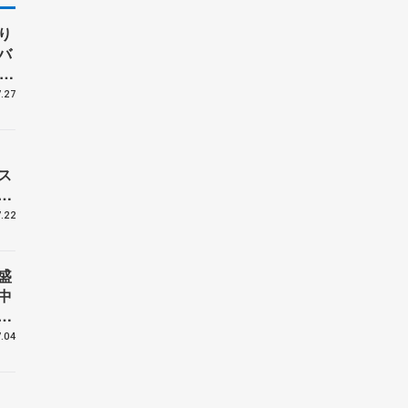
り
バ
、
子
.27
ス
、
.22
盛
中
世
講
.04