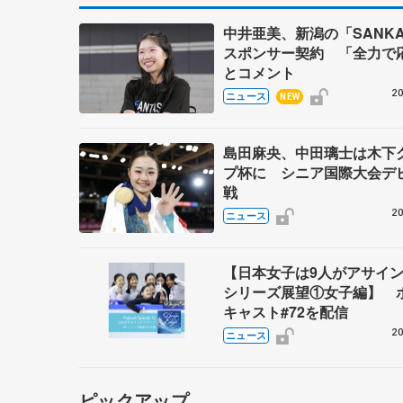
中井亜美、新潟の「SANK
スポンサー契約 「全力で
とコメント
20
ニュース
NEW
島田麻央、中田璃士は木下
プ杯に シニア国際大会デ
戦
20
ニュース
【日本女子は9人がアサイン
シリーズ展望①女子編】 
キャスト#72を配信
20
ニュース
ピックアップ