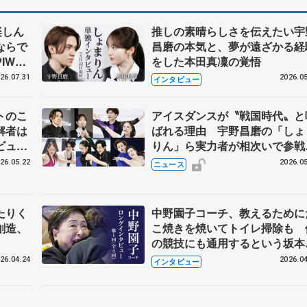
楽しん
推しの素晴らしさを伝えたい宇
ならで
昌磨の本気と、夢が遠ざかる経
IW前
をした本田真凜の覚悟
26.07.31
2026.05
インタビュー
トのこ
アイスダンスが〝戦国時代〟と
解者は
ばれる理由 宇野昌磨の「しょ
ビュー
りん」ら実力者が相次いで参
恋人、
国内の競争激化
26.05.22
2026.05
ニュース
たりく
中野園子コーチ、教えるために
創造、
こ焼きを焼いてトイレ掃除も 
の競技にも通用するという坂本
織の筋肉
26.04.24
2026.04
インタビュー