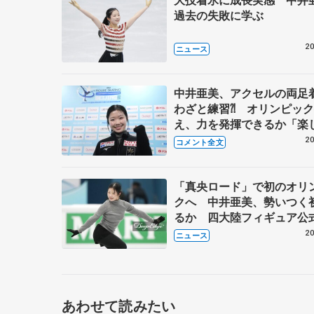
過去の失敗に学ぶ
20
ニュース
中井亜美、アクセルの両足
わざと練習⁈ オリンピッ
え、力を発揮できるか「楽
【四大陸選手権公式練習】
20
コメント全文
「真央ロード」で初のオリ
クへ 中井亜美、勢いつく
るか 四大陸フィギュア公
20
ニュース
あわせて読みたい