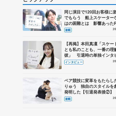
同じ演目で120回お客様に
でもらう 船上スケーター
はの困難とは 影響あったP
キャプテン松永さんの存在
20
連載
【再掲】本田真凜「スケー
とも私のことも、一番の理
彼」 引退時の単独インタ
で語った競技人生や家族、
20
インタビュー
これからの夢…
ペア競技に変革をもたらし
りゅう 独自のスタイルを
発明した【引退発表後②】
20
連載