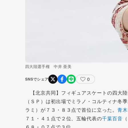
四大陸選手権 中井 亜美
0
SNSでシェア
【北京共同】フィギュアスケートの四大陸
（ＳＰ）は初出場でミラノ・コルティナ冬季
ラミ）が７３・８３点で首位に立った。
青木
７１・４１点で２位、五輪代表の
千葉百音
（
６８・０７点で３位。