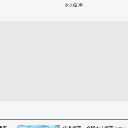
次の記事
亜美、
中井亜美、会場の「亜美コール