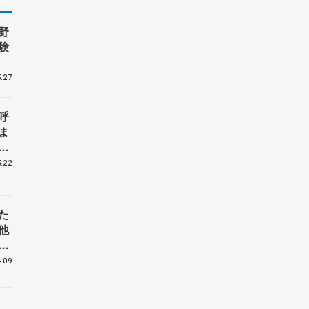
野
験
.27
呼
ま
戦
.22
た
他
花
.09