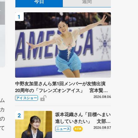
今日
週間
中野友加里さんら第1回メンバーが友情出演
20周年の「フレンズオンアイス」 宮本賢二
さん、有川梨絵さん、田村岳斗さんも
2026.08.06
アイスショー
ム
カ
坂本花織さん「目標へまい
の
進していきたい」 文部科
て
学省スポーツ表彰式で代表
2026.08.07
ニュース
NEW
謝辞