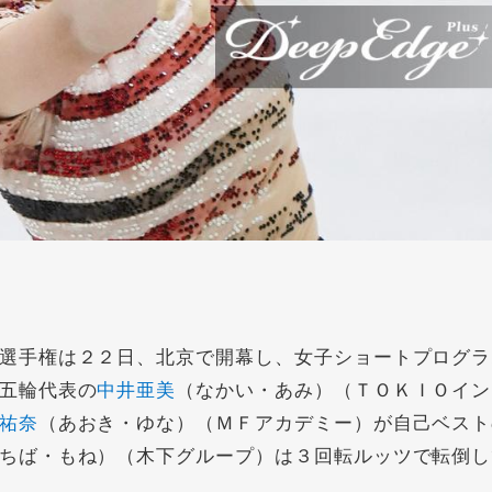
選手権は２２日、北京で開幕し、女子ショートプログラ
五輪代表の
中井亜美
（なかい・あみ）（ＴＯＫＩＯイン
祐奈
（あおき・ゆな）（ＭＦアカデミー）が自己ベスト
ちば・もね）（木下グループ）は３回転ルッツで転倒し