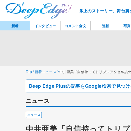
氷上のストーリー、舞台裏
新着
インタビュー
コメント全文
連載
写真
Top
新着ニュース
中井亜美「自信持ってトリプルアクセル挑め
Deep Edge Plusの記事をGoogle検索で
ニュース
ニュース
中井亜美「自信持ってトリプ