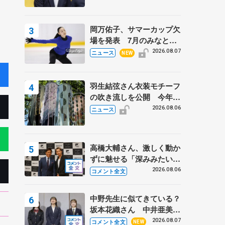
岡万佑子、サマーカップ欠
場を発表 7月のみなとア
クルス杯は腰痛の影響で
2026.08.07
ニュース
NEW
羽生結弦さん衣装モチーフ
の吹き流しを公開 今年は
「春よ、来い」、仙台の瑞
2026.08.06
ニュース
鳳殿
高橋大輔さん、激しく動か
ずに魅せる「深みみたいな
ものは出てきている？」
2026.08.06
コメント全文
〝兄さん〟と慕うレジェン
ド野村忠宏さんと和気あい
中野先生に似てきている？
あい
坂本花織さん 中井亜美は
クリケットのサマーキャン
2026.08.07
コメント全文
NEW