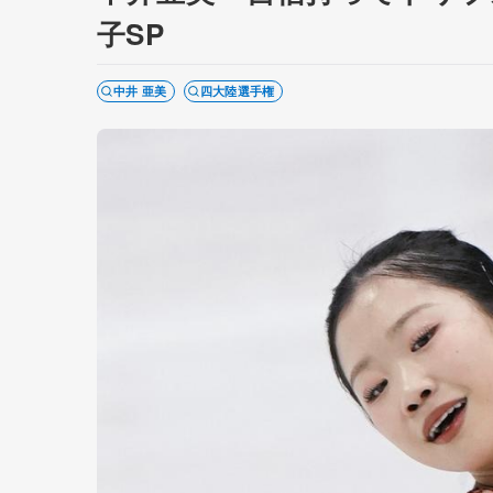
子SP
中井 亜美
四大陸選手権