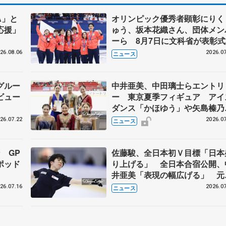
A」と
オリンピック優秀者顕彰にりく
応援」
ゅう、坂本花織さん、団体メン
ーら 8月7日に文科省が表彰式
ブルーノ・マルコット、中野園
26.08.06
2026.07
ニュース
らコーチも
グルー
中井亜美、中田璃士らエントリ
ビュー
ー 東京夏季フィギュア アイ
ダンス「かほゆう」や矢島榛乃
北村凌大組も
26.07.22
2026.07
ニュース
 GP
佐藤駿、全日本初Ｖ目標「日本
ポッド
り上げる」 全日本合宿公開、
井亜美「表現の幅広げる」 元
界王者のフェルナンデスさんが
26.07.16
2026.07
ニュース
師