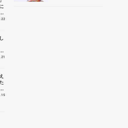
央
に
.22
し
手
.21
え
た
、
い
.15