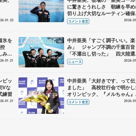
に驚きとうれしさ 朝練を早め
切り上げ大切なルーティン確保
【四大陸選手権女子SP】
26.01.22
2026.01
コメント全文
着氷を
中井亜美「すごく調子いい。楽
ク控
み」 ジャンプ不調の千葉百音
しみ」
「不運出し切った」 四大陸選
権、22日開幕
26.01.21
2026.01
ニュース
ンピッ
中井亜美「大好きです、って伝
初Vな
ました」 高校壮行会で明かし
式練習
オリンピック、『メルちゃん』
高校生活、浅田真央さんへの思
26.01.21
2026.01
コメント全文