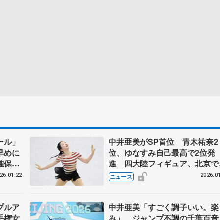
ール」
中井亜美がSP首位 青木祐奈2
早めに
位、ゆなすみ自己最高で2位発
確保
進 四大陸フィギュア、北京で
幕
26.01.22
2026.01
ニュース
プルア
中井亜美「すごく調子いい。楽
手権女
み」 ジャンプ不調の千葉百音