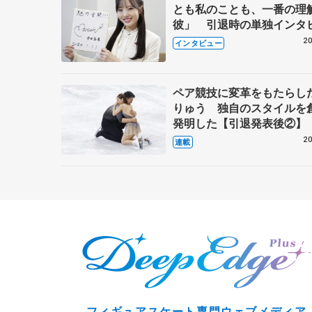
とも私のことも、一番の理
彼」 引退時の単独インタ
で語った競技人生や家族、
20
インタビュー
これからの夢…
ペア競技に変革をもたらし
りゅう 独自のスタイルを
発明した【引退発表後②】
20
連載
フィギュアスケート専門ウェブメディア