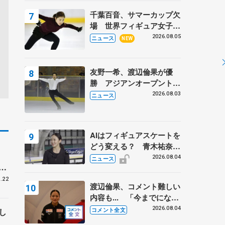
トロフィーフリー】
千葉百音、サマーカップ欠
場 世界フィギュア女子2
位
2026.08.05
ニュース
NEW
友野一希、渡辺倫果が優
勝 アジアンオープントロ
フィー
2026.08.03
ニュース
AIはフィギュアスケートを
どう変える？ 青木祐奈と
考える採点、トレーニング
2026.08.04
ニュース
開
の未来
.22
渡辺倫果、コメント難しい
内容も... 「今までにない
くらい早めに仕上げられて
2026.08.04
コメント全文
し
いる」 【アジアンオープ