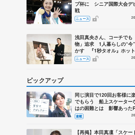
プ杯に シニア国際大会デ
戦
20
ニュース
浅田真央さん、コーチでも
物」追求 1人暮らしの“今
かす 『1秒タオル』ホッ
のブランドアンバサダー就
20
ニュース
ピックアップ
同じ演目で120回お客様に
でもらう 船上スケーター
はの困難とは 影響あったP
キャプテン松永さんの存在
20
連載
【再掲】本田真凜「スケー