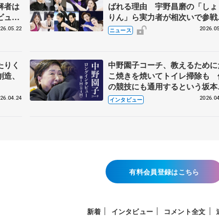
解者は
ばれる理由 宇野昌磨の「しょ
ビュー
りん」ら実力者が相次いで参
恋人、
国内の競争激化
26.05.22
2026.05
ニュース
たりく
中野園子コーチ、教えるために
創造、
こ焼きを焼いてトイレ掃除も 
の競技にも通用するという坂本
織の筋肉
26.04.24
2026.04
インタビュー
有料会員登録はこちら
新着
インタビュー
コメント全文