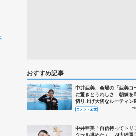
おすすめ記事
中井亜美、会場の「亜美コ
に驚きとうれしさ 朝練を
切り上げ大切なルーティン
【四大陸選手権女子SP】
20
コメント全文
中井亜美「自信持ってトリ
クセル挑めた」 四大陸選