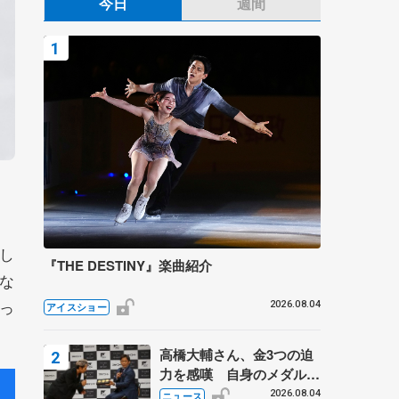
今日
週間
し
『THE DESTINY』楽曲紹介
な
っ
2026.08.04
アイスショー
高橋大輔さん、金3つの迫
力を感嘆 自身のメダルは
「どちらに？」 〝リス兄
2026.08.04
ニュース