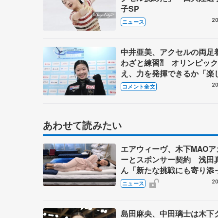
子SP
20
ニュース
中井亜美、アクセルの両足
わざと練習⁈ オリンピッ
え、力を発揮できるか「楽
【四大陸選手権公式練習】
20
コメント全文
あわせて読みたい
エアウィーヴ、木下MAOア
ーとスポンサー契約 浅田
ん「新たな挑戦にも寄り添
ただけることに心強さ」
20
ニュース
島田麻央、中田璃士は木下