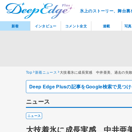
氷上のストーリー、舞台裏
新着
インタビュー
コメント全文
連載
写真
Top
新着ニュース
大技着氷に成長実感 中井亜美、過去の失
Deep Edge Plusの記事をGoogle検索で
ニュース
ニュース
大技着氷に成長実感 中井亜