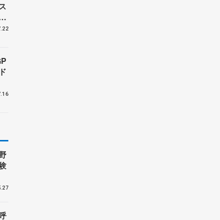
ス
、
.22
P
ド
.16
野
験
.27
呼