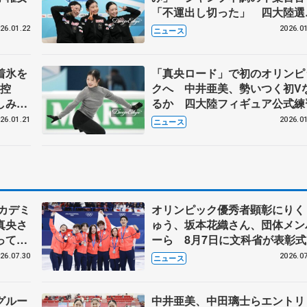
「不運出し切った」 四大陸選
権、22日開幕
26.01.22
2026.01
ニュース
着氷を
「真央ロード」で初のオリンピ
ク控
クへ 中井亜美、勢いつく初V
しみ」
るか 四大陸フィギュア公式練
26.01.21
2026.01
ニュース
カデミ
オリンピック優秀者顕彰にりく
真央さ
ゅう、坂本花織さん、団体メン
ってい
ーら 8月7日に文科省が表彰式
ブルーノ・マルコット、中野園
26.07.30
2026.07
ニュース
らコーチも
グルー
中井亜美、中田璃士らエントリ