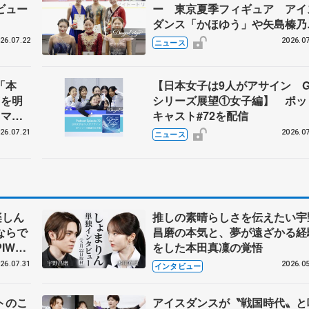
ビュー
ー 東京夏季フィギュア アイ
ダンス「かほゆう」や矢島榛乃
北村凌大組も
26.07.22
2026.07
ニュース
「本
【日本女子は9人がアサイン G
”を明
シリーズ展望①女子編】 ポッ
トマン
キャスト#72を配信
任
26.07.21
2026.07
ニュース
楽しん
推しの素晴らしさを伝えたい宇
ならで
昌磨の本気と、夢が遠ざかる経
IW前
をした本田真凜の覚悟
26.07.31
2026.05
インタビュー
トのこ
アイスダンスが〝戦国時代〟と