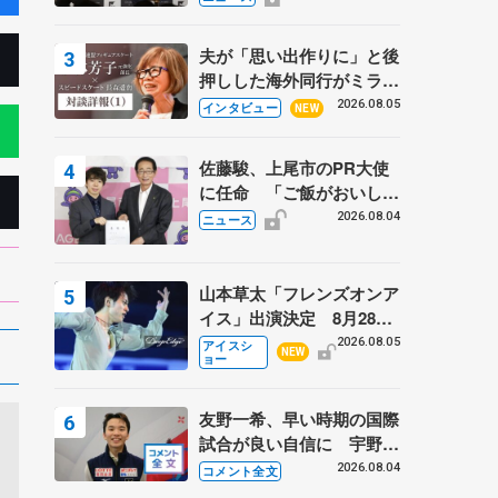
弟〟オリンピック3連覇の
野村忠宏さんと対談
夫が「思い出作りに」と後
押しした海外同行がミラノ
まで… 繁華街のリンクで
2026.08.05
インタビュー
NEW
は不良のお兄さんも味方
に 小林芳子さんが振り返
佐藤駿、上尾市のPR大使
るスケート人生
に任命 「ご飯がおいし
く、住みやすいのが魅力」
2026.08.04
ニュース
山本草太「フレンズオンア
イス」出演決定 8月28日
（金）2公演のみ 荒川静
2026.08.05
アイスシ
NEW
ョー
香さんプロデュース、20
周年のアイスショー
友野一希、早い時期の国際
試合が良い自信に 宇野昌
磨の現役復帰に思っている
2026.08.04
コメント全文
こと 【アジアンオープン