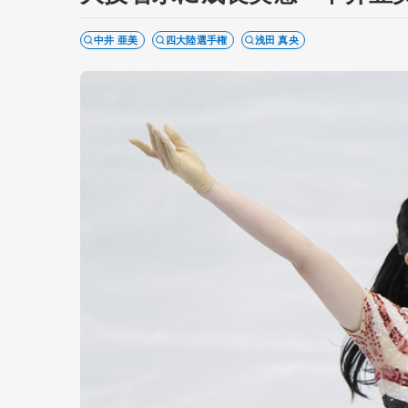
中井 亜美
四大陸選手権
浅田 真央