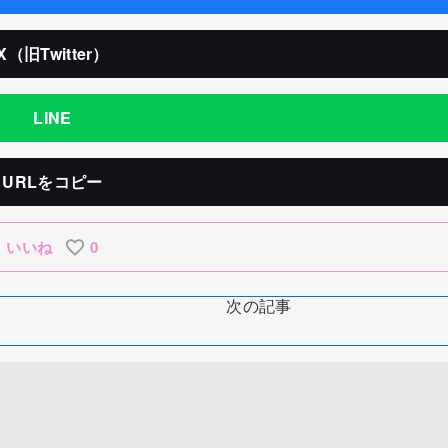
X（旧Twitter）
LINE
URLをコピー
いいね
0
次の記事